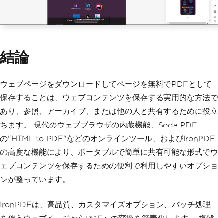
var
 pdf 
=
 renderer
.
RenderUrlAsPdf
(
"htt
ps://ironpdf.com/"
);
結論
ウェブページをダウンロードしてページを無料でPDFとして
保存することは、ウェブコンテンツを保存する実用的な方法で
あり、参照、アーカイブ、または他の人と共有するために役立
ちます。 現代のウェブブラウザの内蔵機能、Soda PDF
の"HTML to PDF"などのオンラインツール、およびIronPDF
の高度な機能により、ポータブルで簡単に共有可能な形式でウ
ェブコンテンツを保存するための便利で利用しやすいオプショ
ンが整っています。
IronPDFは、高品質、カスタマイズオプション、バッチ処理