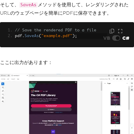
it
そして、
メソッドを使用して、レンダリングされた
SaveAs
PaperSize
=
IronPdf
.
Rendering
.
PdfPaperSize
.
A4
,
// Set th
URLのウェブページを簡単にPDFに保存できます。
e paper size to A4
MarginTop
=
0
,
// Define top margin size
// Save the rendered PDF to a file
MarginBottom
=
0
,
pdf
.
SaveAs
(
"example.pdf"
);
VB
C#
// Define bottom margin size
MarginLeft
=
0
,
// Define left margin size
MarginRight
=
0
,
ここに出力があります：
// Define right margin size
UseMarginsOnHeaderAndFooter
=
IronPdf
.
UseMargins
.
None
,
// Do not 
use margins for header and footer
}
};
// Use Chrome's default rendering sett
ings
renderer
.
RenderingOptions
.
PaperFit
.
Use
ChromeDefaultRendering
();
// Render the webpage as a PDF