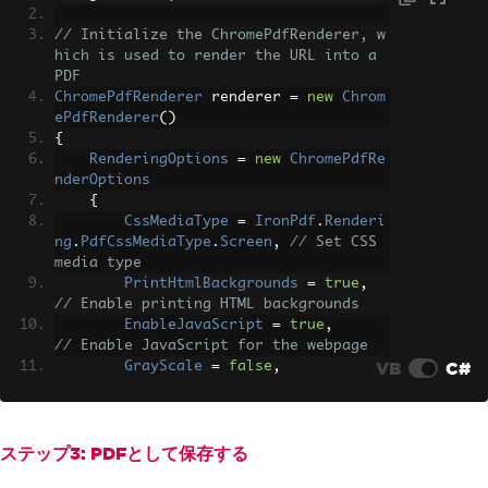
// Initialize the ChromePdfRenderer, w
hich is used to render the URL into a 
PDF
ChromePdfRenderer
 renderer 
=
new
Chrom
ePdfRenderer
()
{
RenderingOptions
=
new
ChromePdfRe
nderOptions
{
CssMediaType
=
IronPdf
.
Renderi
ng
.
PdfCssMediaType
.
Screen
,
// Set CSS 
media type
PrintHtmlBackgrounds
=
true
,
// Enable printing HTML backgrounds
EnableJavaScript
=
true
,
// Enable JavaScript for the webpage
VB
C#
GrayScale
=
false
,
// Specify if the output PDF should be 
in grayscale
PaperOrientation
=
IronPdf
.
Ren
dering
.
PdfPaperOrientation
.
Portrait
,
ステップ3: PDFとして保存する
// Set the paper orientation to portra