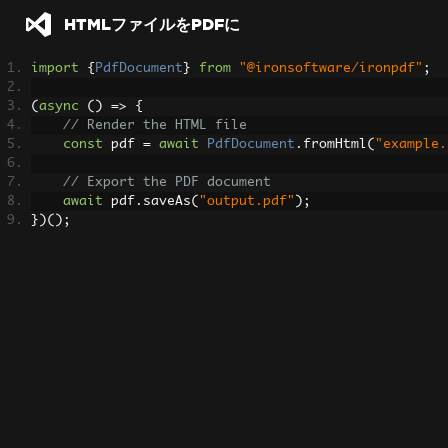
HTMLファイルをPDFに
import
{
PdfDocument
}
from
"@ironsoftware/ironpdf"
;
(
async
()
=>
{
// Render the HTML file
const
 pdf 
=
await
PdfDocument
.
fromHtml
(
"example.
// Export the PDF document
await
 pdf
.
saveAs
(
"output.pdf"
);
})();