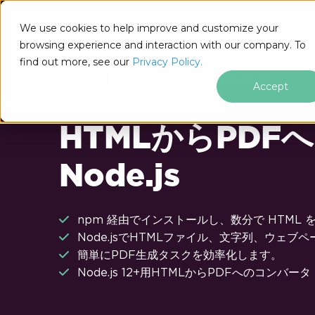
フッターコンテンツにスキップ
We use cookies to help improve and customize your
browsing experience and interaction with our company. To
find out more, see our
Privacy Policy.
for Node.js
Accept
HTMLからPDFへ 
Node.js
npm 経由でインストールし、数分で HTML 
Node.jsでHTMLファイル、文字列、ウェ
簡単にPDF生成タスクを効率化します。
Node.js 12+用HTMLからPDFへのコンバータ