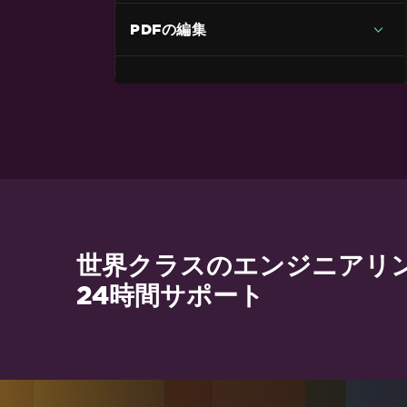
に変換
PDFの編集
サポート
Unicode & UTF-8サポート
マルチスレッド生成
ビットマップと画像の埋め込み
世界クラスのエンジニアリ
24時間サポート