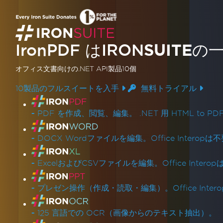
IronPDF はIRON
SUITE
の
オフィス文書
向けの.NET API製品10個
10製品のフルスイートを入手
無料トライアル
製品リンク
-
PDF を作成、閲覧、編集。 .NET 用 HTML to PD
-
DOCX Wordファイルを編集。Office Interopは
-
ExcelおよびCSVファイルを編集。Office Intero
-
プレゼン操作（作成・読取・編集）。Office Inter
-
125 言語での OCR（画像からのテキスト抽出）。