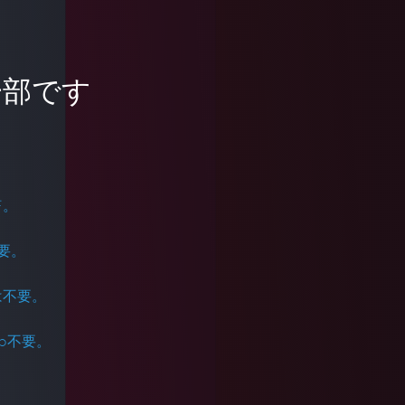
一部です
F。
不要。
pは不要。
op不要。