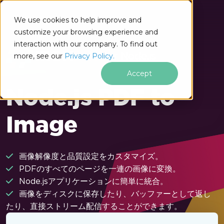
フッターコンテンツにスキップ
We use cookies to help improve and
customize your browsing experience and
interaction with our company. To find out
for Node.js
more, see our
Privacy Policy.
Accept
Node.js PDF to
Image
画像解像度と品質設定をカスタマイズ。
PDFのすべてのページを一連の画像に変換。
Node.jsアプリケーションに簡単に統合。
画像をディスクに保存したり、バッファーとして返し
たり、直接ストリーム配信することができます。