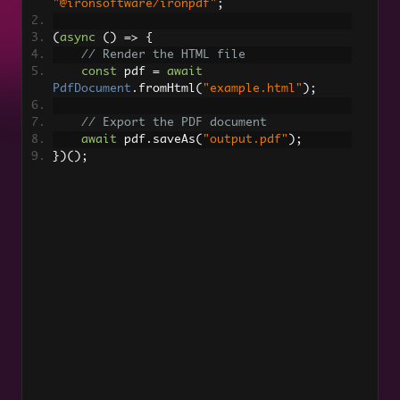
"@ironsoftware/ironpdf"
;
(
async
()
=>
{
画像をPDFに
// Render the HTML file
PDFを画像に変換する
const
 pdf 
=
await
PdfDocument
.
fromHtml
(
"example.html"
);
マルチページサポート付きTIFFをPDFに変換
// Export the PDF document
await
 pdf
.
saveAs
(
"output.pdf"
);
サポート
})();
Unicode & UTF-8サポート
マルチスレッド生成
ビットマップと画像の埋め込み