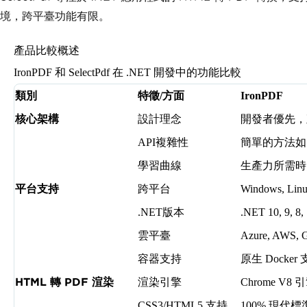
境，跨平臺功能有限。
產品比較概述
IronPDF 和 SelectPdf 在 .NET 開發中的功能比較
類別
特徵/方面
IronPDF
核心架構
設計理念
開發者優先，直
API複雜性
簡單的方法
學習曲線
生產力所需時
平台支持
跨平台
Windows, Linu
.NET版本
.NET 10, 9, 8,
雲平臺
Azure, AWS,
容器支持
原生 Docker
HTML 轉 PDF 渲染
渲染引擎
Chrome V8 
CSS3/HTML5 支持
100% 現代標