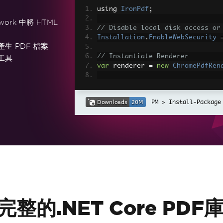
using 
IronPdf
;
work 中將 HTML
// Disable local disk access or
Installation
.
EnableWebSecurity
產生 PDF 檔案
// Instantiate Renderer
工具
var
 renderer 
=
new
ChromePdfRen
// Create a PDF from a HTML str
var
 pdf 
=
 renderer
.
RenderHtmlAs
Install-Package
// Export to a file or Stream
pdf
.
SaveAs
(
"output.pdf"
);
// Advanced Example with HTML A
// Load external html assets: I
// An optional BasePath 'C:\site
load assets from
var
 myAdvancedPdf 
=
 renderer
.
Re
g'>"
,
@"C:\site\assets\"
);
myAdvancedPdf
.
SaveAs
(
"html-with
f：完整的.NET Core P