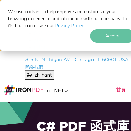
IRON
SOFTWARE
We use cookies to help improve and customize your
產品
browsing experience and interaction with our company. To
find out more, see our
企業
Privacy Policy.
解決方案
Accept
資源
關於我們
205 N. Michigan Ave. Chicago, IL 60601, USA
聯絡我們
zh-hant
首頁
.NET
for
C# PDF 函式庫