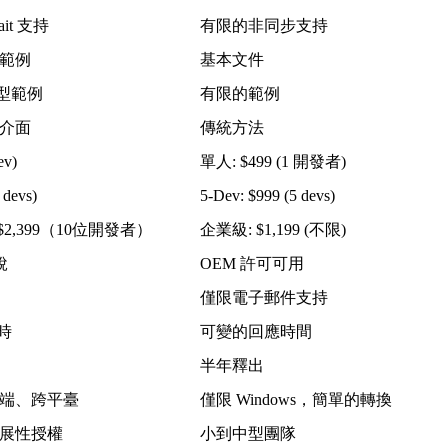
ait 支持
有限的非同步支持
範例
基本文件
用型範例
有限的範例
介面
傳統方法
ev)
單人: $499 (1 開發者)
 devs)
5-Dev: $999 (5 devs)
al：$2,399（10位開發者）
企業級: $1,199 (不限)
稅
OEM 許可可用
僅限電子郵件支持
小時
可變的回應時間
半年釋出
端、跨平臺
僅限 Windows，簡單的轉換
展性授權
小到中型團隊