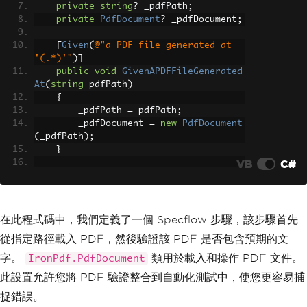
private
string
?
 _pdfPath
;
private
PdfDocument
?
 _pdfDocument
;
[
Given
(
@"a PDF file generated at 
'(.*)'"
)]
public
void
GivenAPDFFileGenerated
At
(
string
 pdfPath
)
{
        _pdfPath 
=
 pdfPath
;
        _pdfDocument 
=
new
PdfDocument
(
_pdfPath
);
}
VB
C#
[
Then
(
@"the PDF should contain the 
text '(.*)'"
)]
public
void
ThenThePDFShouldContai
nTheText
(
string
 expectedText
)
在此程式碼中，我們定義了一個 Specflow 步驟，該步驟首先
{
從指定路徑載入 PDF，然後驗證該 PDF 是否包含預期的文
// Extract text from the PDF a
nd check if it contains the expected t
字。
類用於載入和操作 PDF 文件。
IronPdf.PdfDocument
ext
此設置允許您將 PDF 驗證整合到自動化測試中，使您更容易捕
var
 textContent 
=
 _pdfDocumen
t
.
ExtractAllText
();
捉錯誤。
if
(!
textContent
.
Contains
(
expe