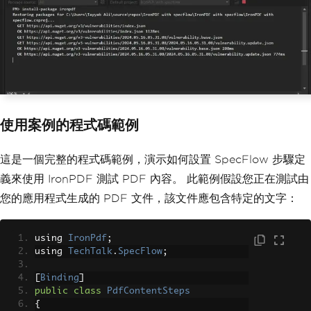
使用案例的程式碼範例
這是一個完整的程式碼範例，演示如何設置 SpecFlow 步驟定
義來使用 IronPDF 測試 PDF 內容。 此範例假設您正在測試由
您的應用程式生成的 PDF 文件，該文件應包含特定的文字：
using 
IronPdf
;
using 
TechTalk
.
SpecFlow
;
[
Binding
]
public
class
PdfContentSteps
{