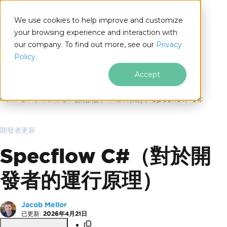
We use cookies to help improve and customize
your browsing experience and interaction with
our company. To find out more, see our
Privacy
for
Policy.
.NET
Accept
跳至頁尾內容
IronPDF
IronPDF部落格
.NET幫助
Specflow C#
開發者更新
Specflow C#（對於開
發者的運行原理）
Jacob Mellor
已更新:
2026年4月21日