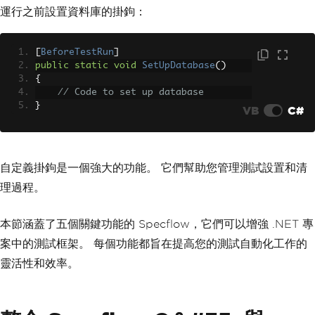
運行之前設置資料庫的掛鉤：
[
BeforeTestRun
]
public
static
void
SetUpDatabase
()
{
// Code to set up database
}
VB
C#
自定義掛鉤是一個強大的功能。 它們幫助您管理測試設置和清
理過程。
本節涵蓋了五個關鍵功能的 Specflow，它們可以增強 .NET 專
案中的測試框架。 每個功能都旨在提高您的測試自動化工作的
靈活性和效率。