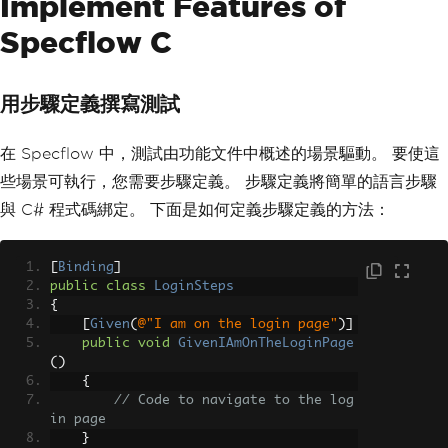
Implement Features of
Specflow C
用步驟定義撰寫測試
在 Specflow 中，測試由功能文件中概述的場景驅動。 要使這
些場景可執行，您需要步驟定義。 步驟定義將簡單的語言步驟
與 C# 程式碼綁定。 下面是如何定義步驟定義的方法：
[
Binding
]
public
class
LoginSteps
{
[
Given
(
@"I am on the login page"
)]
public
void
GivenIAmOnTheLoginPage
()
{
// Code to navigate to the log
in page
}