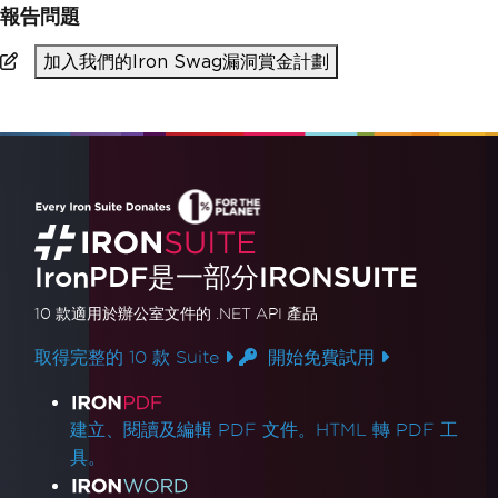
報告問題
加入我們的Iron Swag漏洞賞金計劃
IronPDF是一部分IRON
SUITE
10 款
適用於辦公室文件的
.NET API 產品
取得完整的 10 款 Suite
開始免費試用
產品連結
建立、閱讀及編輯 PDF 文件。HTML 轉 PDF 工
具。