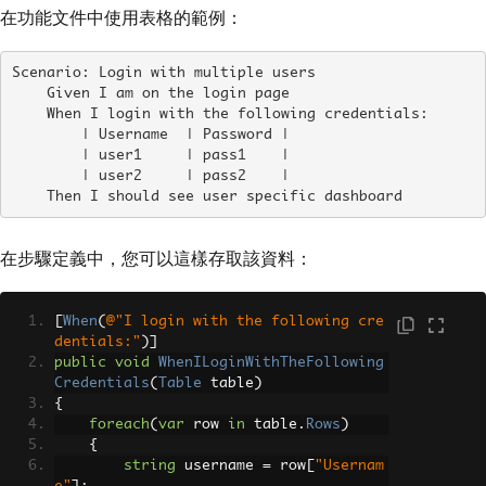
在功能文件中使用表格的範例：
Scenario: Login with multiple users

    Given I am on the login page

    When I login with the following credentials:

        | Username  | Password |

        | user1     | pass1    |

        | user2     | pass2    |

    Then I should see user specific dashboard
在步驟定義中，您可以這樣存取該資料：
[
When
(
@"I login with the following cre
dentials:"
)]
public
void
WhenILoginWithTheFollowing
Credentials
(
Table
 table
)
{
foreach
(
var
 row 
in
 table
.
Rows
)
{
string
 username 
=
 row
[
"Usernam