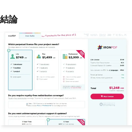
ctedText
))
{
結論
throw
new
Exception
(
"PDF c
ontent does not contain the expected t
ext."
);
}
}
}