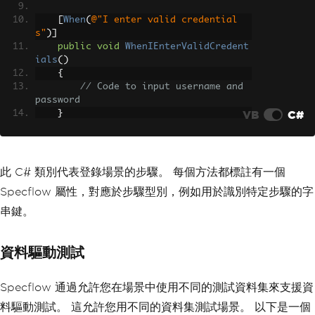
[
When
(
@"I enter valid credential
s"
)]
public
void
WhenIEnterValidCredent
ials
()
{
// Code to input username and 
password
VB
C#
}
[
Then
(
@"I should be redirected to 
the dashboard"
)]
public
void
ThenIShouldBeRedirecte
此 C# 類別代表登錄場景的步驟。 每個方法都標註有一個
dToTheDashboard
()
Specflow 屬性，對應於步驟型別，例如用於識別特定步驟的字
{
// Code to verify the dashboar
串鍵。
d is displayed
}
}
資料驅動測試
Specflow 通過允許您在場景中使用不同的測試資料集來支援資
料驅動測試。 這允許您用不同的資料集測試場景。 以下是一個