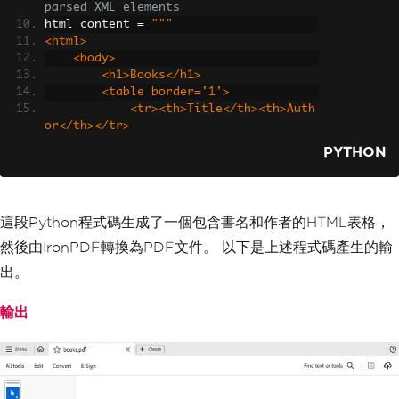
parsed XML elements
html_content 
=
"""
<html>
    <body>
        <h1>Books</h1>
        <table border='1'>
            <tr><th>Title</th><th>Auth
or</th></tr>
"""
PYTHON
# Iterate over books to add each boo
k's data to the HTML table
for
 book 
in
 books
:
    html_content 
+=
 f
"<tr><td>{book['t
這段Python程式碼生成了一個包含書名和作者的HTML表格，
itle']}</td><td>{book['author']}</td>
</tr>"
然後由IronPDF轉換為PDF文件。 以下是上述程式碼產生的輸
出。
# Close the table and body tags
html_content 
+=
"""
輸出
        </table>
    </body>
</html>
"""
# Generate and save the PDF document