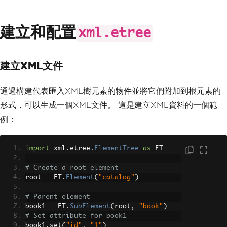
建立和配置
xml.etree
建立XML文件
通過構建代表匯入XML樹元素的物件並將它們附加到根元素的
形式，可以生成一個XML文件。 這是建立XML資料的一個範
例：
import
 xml
.
etree
.
ElementTree
as
 ET
# Create a root element
root 
=
 ET
.
Element
(
"catalog"
)
# Parent element
book1 
=
 ET
.
SubElement
(
root
,
"book"
)
# Set attribute for book1
book1
.
set
(
"id"
,
"1"
)