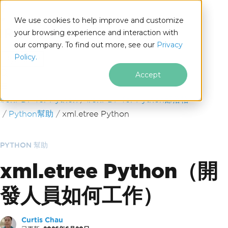
We use cookies to help improve and customize
your browsing experience and interaction with
our company. To find out more, see our
Privacy
for
Policy.
Python
Accept
跳至頁尾內容
IronPDF for Python
IronPDF for Python部落格
Python幫助
xml.etree Python
PYTHON 幫助
xml.etree Python（開
發人員如何工作）
Curtis Chau