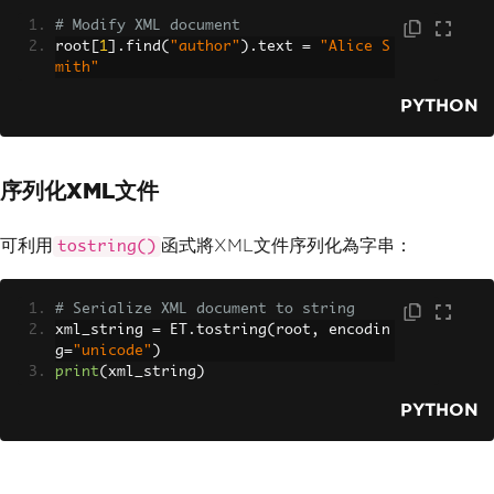
# Modify XML document
root
[
1
].
find
(
"author"
).
text 
=
"Alice S
mith"
PYTHON
序列化XML文件
可利用
函式將XML文件序列化為字串：
tostring()
# Serialize XML document to string
xml_string 
=
 ET
.
tostring
(
root
,
 encodin
g
=
"unicode"
)
print
(
xml_string
)
PYTHON