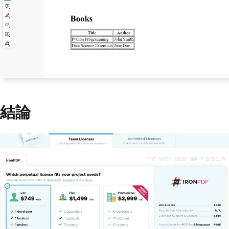
pdf 
=
IronPdf
()
pdf
.
HtmlToPdf
.
RenderHtmlAsPdf
(
html_con
tent
)
pdf
.
SaveAs
(
"books.pdf"
)
結論