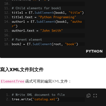
# Child elements for book1
title1 
=
 ET
.
SubElement
(
book1
,
"title"
)
title1
.
text 
=
"Python Programming"
author1 
=
 ET
.
SubElement
(
book1
,
"autho
r"
)
author1
.
text 
=
"John Smith"
# Parent element
book2 
=
 ET
.
SubElement
(
root
,
"book"
)
# Set attribute for book2
PYTHON
book2
.
set
(
"id"
,
"2"
)
# Child elements for book2
title2 
=
 ET
.
SubElement
(
book2
,
"title"
)
寫入XML文件到文件
title2
.
text 
=
"Data Science Essential
s"
author2 
=
 ET
.
SubElement
(
book2
,
"autho
函式可用於編寫XML文件：
ElementTree
r"
)
author2
.
text 
=
"Jane Doe"
# Write XML document to file
# Create ElementTree object
tree
.
write
(
"catalog.xml"
)
tree 
=
 ET
.
ElementTree
(
root
)