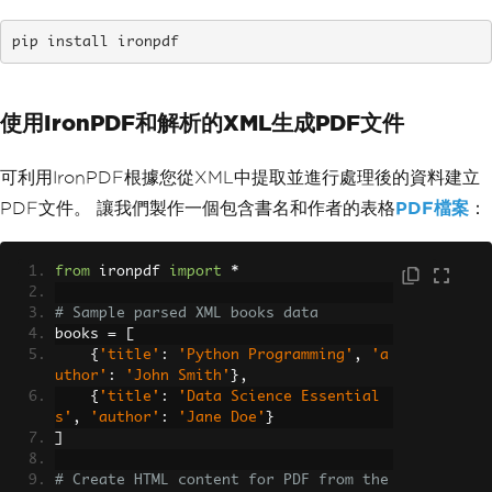
pip install ironpdf
使用IronPDF和解析的XML生成PDF文件
可利用IronPDF根據您從XML中提取並進行處理後的資料建立
PDF文件。 讓我們製作一個包含書名和作者的表格
PDF檔案
：
from
 ironpdf 
import
*
# Sample parsed XML books data
books 
=
[
{
'title'
:
'Python Programming'
,
'a
uthor'
:
'John Smith'
},
{
'title'
:
'Data Science Essential
s'
,
'author'
:
'Jane Doe'
}
]
# Create HTML content for PDF from the 