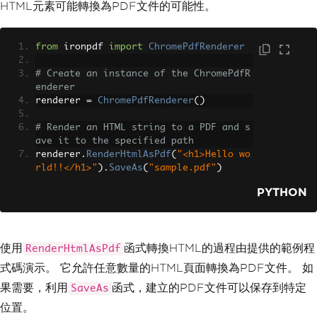
HTML元素可能轉換為PDF文件的可能性。
from
 ironpdf 
import
ChromePdfRenderer
# Create an instance of the ChromePdfR
enderer
renderer 
=
ChromePdfRenderer
()
# Render an HTML string to a PDF and s
ave it to the specified path
renderer
.
RenderHtmlAsPdf
(
"<h1>Hello wo
rld!!</h1>"
).
SaveAs
(
"sample.pdf"
)
PYTHON
使用
函式轉換HTML的過程由提供的範例程
RenderHtmlAsPdf
式碼演示。 它允許任意數量的HTML頁面轉換為PDF文件。 如
果需要，利用
函式，建立的PDF文件可以保存到特定
SaveAs
位置。