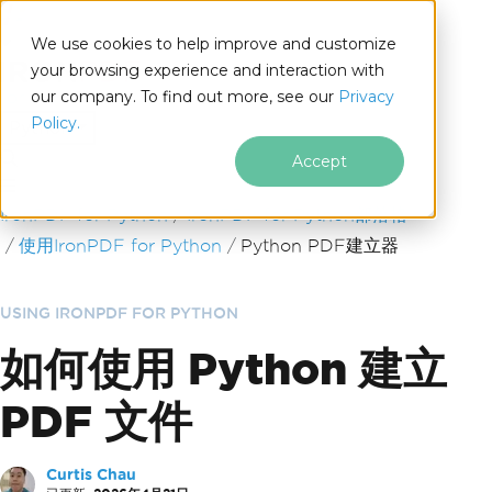
We use cookies to help improve and customize
your browsing experience and interaction with
our company. To find out more, see our
Privacy
for
Policy.
Python
Accept
跳至頁尾內容
IronPDF for Python
IronPDF for Python部落格
使用IronPDF for Python
Python PDF建立器
USING IRONPDF FOR PYTHON
如何使用 Python 建立
PDF 文件
Curtis Chau