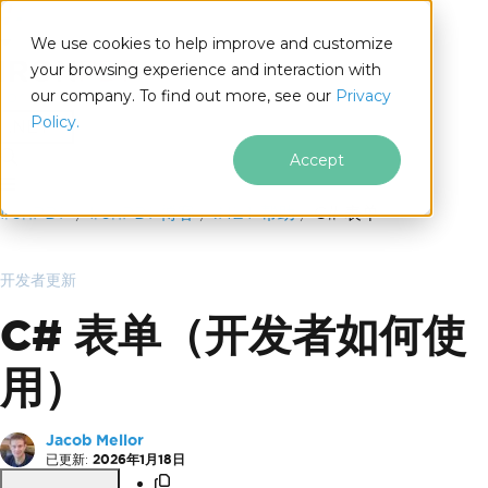
We use cookies to help improve and customize
your browsing experience and interaction with
our company. To find out more, see our
Privacy
for
Policy.
.NET
Accept
跳至页脚内容
IronPDF
IronPDF博客
.NET 帮助
C# 表单
开发者更新
C# 表单（开发者如何使
用）
Jacob Mellor
已更新:
2026年1月18日