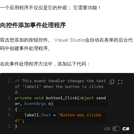
一个应用程序不仅仅是它的外观； 它需要功能！
向控件添加事件处理程序
双击您添加的按钮控件。 Visual Studio会自动在表单的后台代
码中创建事件处理程序。
在此事件处理程序方法中，添加以下代码：
// This event handler changes the text 
of 'label1' when the button is clicke
d.
private
void
 button1_Click
(
object
 send
er
,
EventArgs
 e
)
{
    label1
.
Text
=
"Button was clicke
d!"
;
}
VB
C#