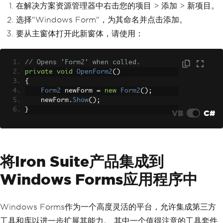
在解决方案资源管理器中右击您的项目 > 添加 > 新项目。
选择"Windows Form"，为其命名并点击添加。
要从主窗体打开此新窗体，请使用：
// Opens 'Form2' when called.
private
void
OpenForm2
()
{
Form2
 newForm 
=
new
Form2
();
    newForm
.
Show
();
}
VB
C#
将Iron Suite产品集成到
Windows Forms应用程序中
Windows Forms作为一个高度灵活的平台，允许集成第三方
工具和库以进一步扩展其能力。 其中一个值得注意的工具套件