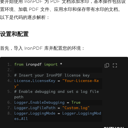
要开始使用 IronPDF 为 PDF 文档添加水印，基本操作包括设
置环境、加载 PDF 文件、应用水印和保存带有水印的文档。
以下是代码的逐步解析：
设置和配置
首先，导入 IronPDF 库并配置您的环境：
from
 ironpdf 
import
*
# Insert your IronPDF license key
License
.
LicenseKey
=
"Your-License-Ke
y"
# Enable debugging and set a log file 
path
Logger
.
EnableDebugging
=
True
Logger
.
LogFilePath
=
"Custom.log"
Logger
.
LoggingMode
=
Logger
.
LoggingMod
es
.
All