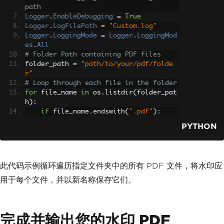
path
Logger
.
EnableDebugging
=
True
Logger
.
LogFilePath
=
"Custom.log"
Logger
.
LoggingMode
=
Logger
.
LoggingMod
es
.
All
# Folder Path containing PDF files
folder_path 
=
"path/to/your/pdf/folde
r"
# Loop through each file in the folder
for
 file_name 
in
 os
.
listdir
(
folder_pat
h
):
if
 file_name
.
endswith
(
".pdf"
):
        file_path 
=
 os
.
path
.
join
(
folde
PYTHON
r_path
,
 file_name
)
        pdf 
=
PdfDocument
.
FromFile
(
fil
e_path
)
# Apply the watermark
此代码示例循环遍历指定文件夹中的所有 PDF 文件，将水印应
        pdf
.
ApplyWatermark
(
"<h2 style='color:red'>SAM
用于每个文件，并以新名称保存它们。
PLE</h2>"
,
30
,
VerticalAlignment
.
Middle
,
完成并输出您的水印 PDF
HorizontalAlignment
.
Cente