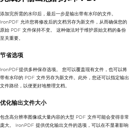
r
,
)
# Save the watermarked PDF in 
添加完所需的水印后，最后一步是输出带有水印的文件。
the same folder
IronPDF 允许您将修改后的文档另存为新文件，从而确保您的
        pdf
.
SaveAs
(
os
.
path
.
join
(
folder
_path
,
"Watermarked_"
+
 file_name
))
原始 PDF 文件保持不变。 这种做法对于维护原始文档的备份
至关重要。
节省选项
IronPDF提供多种保存选项。 您可以覆盖现有文件，也可以将
带有水印的 PDF 文件另存为新文件。此外，您还可以指定输出
文件路径，以便更好地整理文档。
优化输出文件大小
包含高分辨率图像或大量内容的大型 PDF 文件可能会变得非常
庞大。 IronPDF 提供优化输出文件的选项，可以在不显著影响