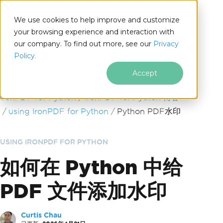
We use cookies to help improve and customize
your browsing experience and interaction with
our company. To find out more, see our
Privacy
for
Policy.
Python
Accept
跳至页脚内容
IronPDF for Python
IronPDF for Python 博客
using IronPDF for Python
Python PDF水印
USING IRONPDF FOR PYTHON
如何在 Python 中给
PDF 文件添加水印
Curtis Chau