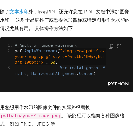
除了
文本水印
外，IronPDF 还允许您在 PDF 文档中添加图像
水印。 这对于品牌推广或想要添加徽标或特定图形作为水印的
情况尤其有用。 具体操作方法如下：
# Apply an image watermark
pdf
.
ApplyWatermark
(
"<img src='path/to/
your/image.png' style='width:100px;hei
ght:100px;'>"
,
30
,
VerticalAlignment
.
M
iddle
,
HorizontalAlignment
.
Center
)
PYTHON
用您想用作水印的图像文件的实际路径替换
。 该路径可以指向各种图像格
path/to/your/image.png
式，例如 PNG、JPEG 等。