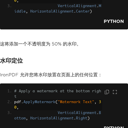
0
,
VerticalAlignment
.
M
iddle
,
HorizontalAlignment
.
Center
)
PYTHON
这将添加一个不透明度为 50% 的水印。
水印定位
IronPDF 允许您将水印放置在页面上的任何位置：
# Apply a watermark at the bottom righ
t
pdf
.
ApplyWatermark
(
"Watermark Text"
,
3
0
,
VerticalAlignment
.
B
ottom
,
HorizontalAlignment
.
Right
)