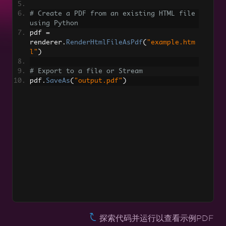
在HTML中添加条形码到PDF
# Create a PDF from an existing HTML file 
应用设置
using Python
pdf 
=
renderer
.
RenderHtmlFileAsPdf
(
"example.htm
HTML渲染设置
l"
)
设置临时 PDF 文件路径
# Export to a file or Stream
pdf
.
SaveAs
(
"output.pdf"
)
支持
RTF 转为 PDF
Markdown 转为 PDF
将PDF栅格化为图像
网站和系统登录
并行 PDF 生成
异步PDF生成
PDF/A 文档导出
探索代码并运行以查看示例PDF