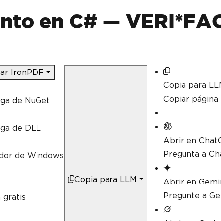
nto en C# — VERI*FAC
ar IronPDF
Copia para LL
Copiar págin
rga de NuGet
rga de DLL
Abrir en Chat
Pregunta a Ch
ador de Windows
Copia para LLM
Abrir en Gemi
Pregunte a Ge
 gratis