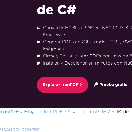
de C#
Convertir HTML a PDF en .NET 10, 9, 8, 7
Framework
Generar PDFs en C# usando HTML, MVC
Imágenes
Firmar, Editar y Leer PDFs con más de 5
Instalar y Desplegar en minutos con Nu
Explorar IronPDF
Prueba gratis
Saltar al pie de página
IronPDF
Blog de IronPDF
Usando IronPDF
SDK de 
USANDO IRONPDF