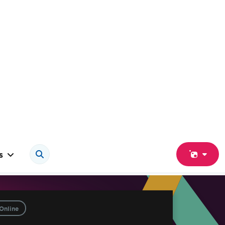
s
Online