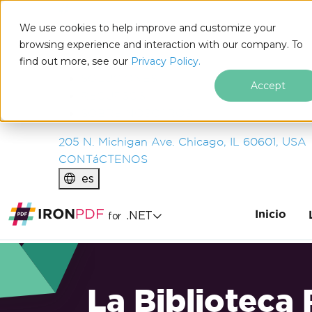
IRON
SOFTWARE
We use cookies to help improve and customize your
PRODUCTOS
browsing experience and interaction with our company. To
find out more, see our
EMPRESA
Privacy Policy.
SOLUCIONES
Accept
RECURSOS
SOBRE NOSOTROS
205 N. Michigan Ave. Chicago, IL 60601, USA
CONTáCTENOS
es
Inicio
.NET
for
La Biblioteca