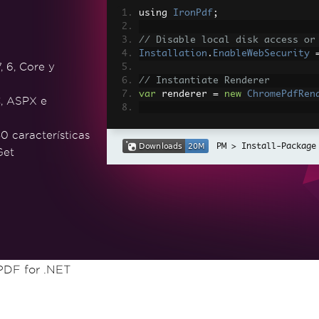
using 
IronPdf
;
// Disable local disk access or
Installation
.
EnableWebSecurity
, 6, Core y
// Instantiate Renderer
var
 renderer 
=
new
ChromePdfRen
, ASPX e
// Create a PDF from a HTML str
0 características
var
 pdf 
=
 renderer
.
RenderHtmlAs
Install-Package
Get
// Export to a file or Stream
pdf
.
SaveAs
(
"output.pdf"
);
// Advanced Example with HTML A
// Load external html assets: I
// An optional BasePath 'C:\site
load assets from
var
 myAdvancedPdf 
=
 renderer
.
Re
PDF for .NET
g'>"
,
@"C:\site\assets\"
);
myAdvancedPdf
.
SaveAs
(
"html-with