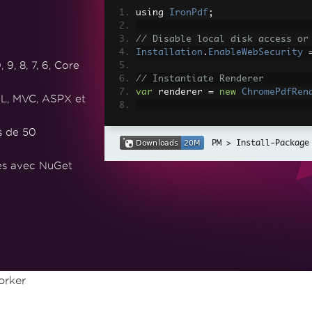
using 
IronPdf
;
// Disable local disk access or
Installation
.
EnableWebSecurity
, 8, 7, 6, Core
// Instantiate Renderer
var
 renderer 
=
new
ChromePdfRen
L, MVC, ASPX et
// Create a PDF from a HTML str
s de 50
var
 pdf 
=
 renderer
.
RenderHtmlAs
Install-Package
// Export to a file or Stream
tes avec NuGet
pdf
.
SaveAs
(
"output.pdf"
);
// Advanced Example with HTML A
// Load external html assets: I
// An optional BasePath 'C:\site
load assets from
var
 myAdvancedPdf 
=
 renderer
.
Re
g'>"
,
@"C:\site\assets\"
);
myAdvancedPdf
.
SaveAs
(
"html-with
rker