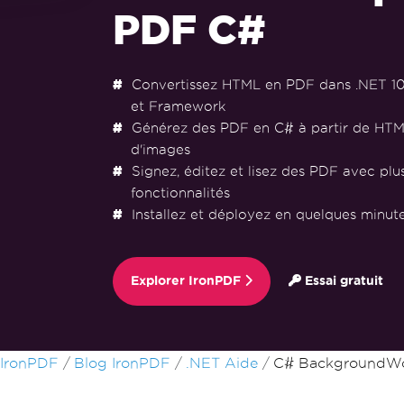
PDF C#
Convertissez HTML en PDF dans .NET 10, 9
et Framework
Générez des PDF en C# à partir de HTM
d'images
Signez, éditez et lisez des PDF avec plu
fonctionnalités
Installez et déployez en quelques minu
Explorer IronPDF
Essai gratuit
Passer au contenu du pied de page
IronPDF
Blog IronPDF
.NET Aide
C# BackgroundWo