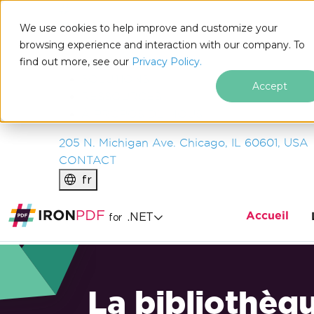
IRON
SOFTWARE
We use cookies to help improve and customize your
PRODUITS
browsing experience and interaction with our company. To
find out more, see our
ENTREPRISE
Privacy Policy.
SOLUTIONS
Accept
RESSOURCES
À PROPOS DE NOUS
205 N. Michigan Ave. Chicago, IL 60601, USA
CONTACT
fr
Accueil
.NET
for
La bibliothèq