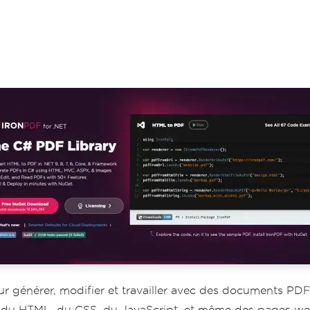
 générer, modifier et travailler avec des documents PDF
r du HTML, du CSS, du JavaScript, et même des pages we