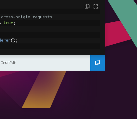
 cross-origin requests
=
true
;
derer
();
ing using C#
Pdf
(
"<h1>Hello World</h1>"
);
 IronPdf
ssets
mages, CSS and JavaScript.
\assets\' is set as the file location to 
nderHtmlAsPdf
(
"<img src='icons/iron.pn
-assets.pdf"
);