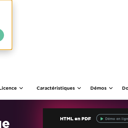
Licence
Caractéristiques
Démos
Do
ue
HTML en PDF
Démo en lign