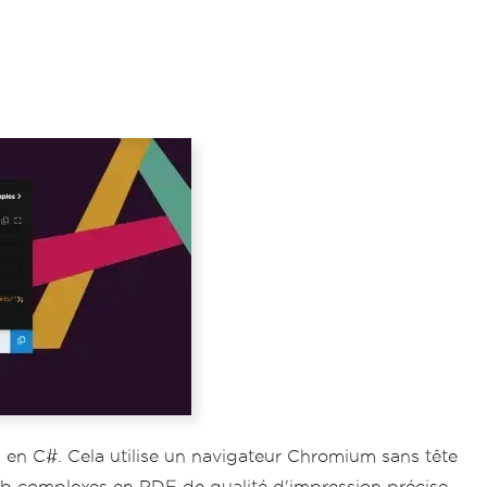
 en C#. Cela utilise un navigateur Chromium sans tête
b complexes en PDF de qualité d'impression précise.