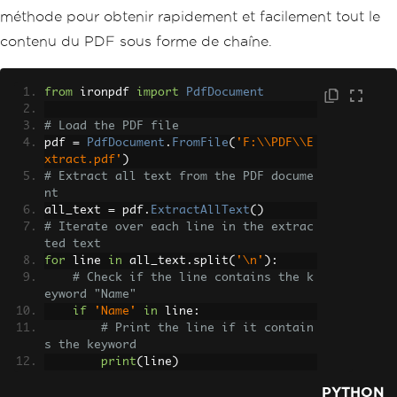
méthode pour obtenir rapidement et facilement tout le
contenu du PDF sous forme de chaîne.
from
 ironpdf 
import
PdfDocument
# Load the PDF file
pdf 
=
PdfDocument
.
FromFile
(
'F:\\PDF\\E
xtract.pdf'
)
# Extract all text from the PDF docume
nt
all_text 
=
 pdf
.
ExtractAllText
()
# Iterate over each line in the extrac
ted text
for
 line 
in
 all_text
.
split
(
'\n'
):
# Check if the line contains the k
eyword "Name"
if
'Name'
in
 line
:
# Print the line if it contain
s the keyword
print
(
line
)
PYTHON