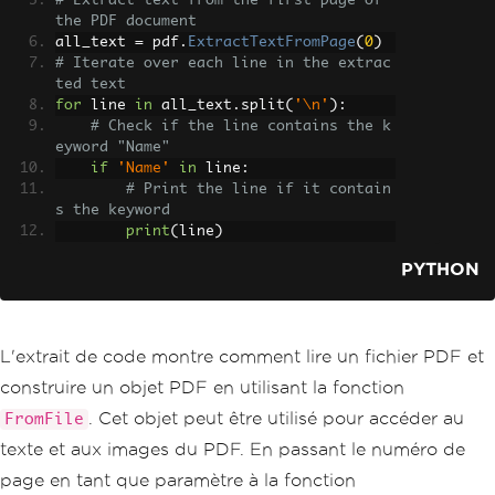
# Extract text from the first page of 
the PDF document
all_text 
=
 pdf
.
ExtractTextFromPage
(
0
)
# Iterate over each line in the extrac
ted text
for
 line 
in
 all_text
.
split
(
'\n'
):
# Check if the line contains the k
eyword "Name"
if
'Name'
in
 line
:
# Print the line if it contain
s the keyword
print
(
line
)
PYTHON
L'extrait de code montre comment lire un fichier PDF et
construire un objet PDF en utilisant la fonction
. Cet objet peut être utilisé pour accéder au
FromFile
texte et aux images du PDF. En passant le numéro de
page en tant que paramètre à la fonction