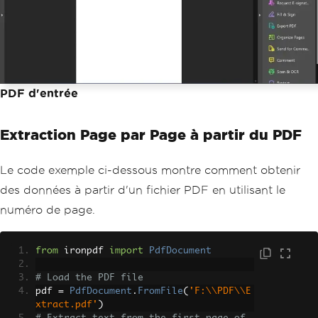
PDF d'entrée
Extraction Page par Page à partir du PDF
Le code exemple ci-dessous montre comment obtenir
des données à partir d'un fichier PDF en utilisant le
numéro de page.
from
 ironpdf 
import
PdfDocument
# Load the PDF file
pdf 
=
PdfDocument
.
FromFile
(
'F:\\PDF\\E
xtract.pdf'
)