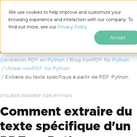
We use cookies to help improve and customize your
browsing experience and interaction with our company. To
find out more, see our
Privacy Policy.
for
Python
Accept
Passer au contenu du pied de page
Génération PDF en Python
Blog IronPDF for Python
Utiliser IronPDF for Python
Extraire du texte spécifique à partir de PDF Python
UTILISER IRONPDF FOR PYTHON
Comment extraire du
texte spécifique d'un