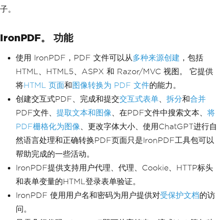
子。
IronPDF。 功能
使用 IronPDF，PDF 文件可以从
多种来源创建
，包括
HTML、HTML5、ASPX 和 Razor/MVC 视图。 它提供
将
HTML 页面
和
图像转换为 PDF 文件
的能力。
创建交互式PDF、完成和提交
交互式表单
、
拆分
和
合并
PDF文件、
提取文本和图像
、在PDF文件中搜索文本、
将
PDF栅格化为图像
、更改字体大小、使用ChatGPT进行自
然语言处理和正确转换PDF页面只是IronPDF工具包可以
帮助完成的一些活动。
IronPDF提供支持用户代理、代理、Cookie、HTTP标头
和表单变量的HTML登录表单验证。
IronPDF 使用用户名和密码为用户提供对
受保护文档
的访
问。