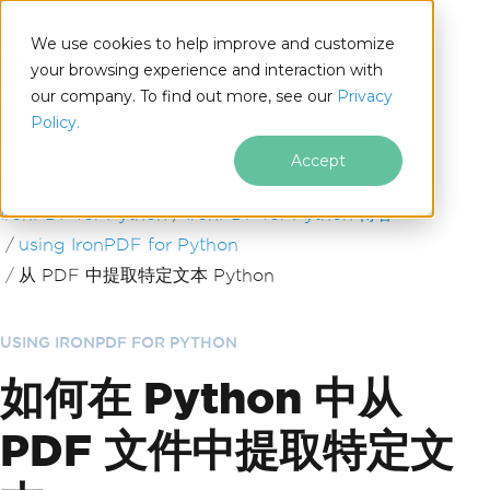
We use cookies to help improve and customize
your browsing experience and interaction with
our company. To find out more, see our
Privacy
for
Policy.
Python
Accept
跳至页脚内容
IronPDF for Python
IronPDF for Python 博客
using IronPDF for Python
从 PDF 中提取特定文本 Python
USING IRONPDF FOR PYTHON
如何在 Python 中从
PDF 文件中提取特定文