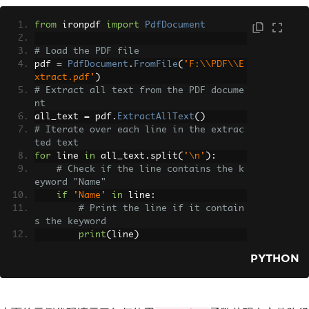
from
 ironpdf 
import
PdfDocument
# Load the PDF file
pdf 
=
PdfDocument
.
FromFile
(
'F:\\PDF\\E
xtract.pdf'
)
# Extract all text from the PDF docume
nt
all_text 
=
 pdf
.
ExtractAllText
()
# Iterate over each line in the extrac
ted text
for
 line 
in
 all_text
.
split
(
'\n'
):
# Check if the line contains the k
eyword "Name"
if
'Name'
in
 line
:
# Print the line if it contain
s the keyword
print
(
line
)
PYTHON