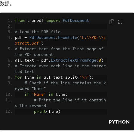
数据。
from
 ironpdf 
import
PdfDocument
# Load the PDF file
pdf 
=
PdfDocument
.
FromFile
(
'F:\\PDF\\E
xtract.pdf'
)
# Extract text from the first page of 
the PDF document
all_text 
=
 pdf
.
ExtractTextFromPage
(
0
)
# Iterate over each line in the extrac
ted text
for
 line 
in
 all_text
.
split
(
'\n'
):
# Check if the line contains the k
eyword "Name"
if
'Name'
in
 line
:
# Print the line if it contain
s the keyword
print
(
line
)
PYTHON