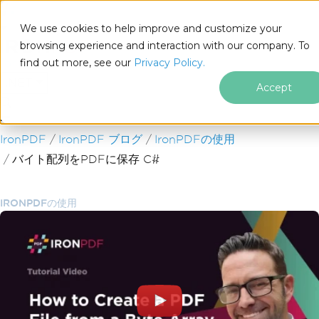
We use cookies to help improve and customize your
browsing experience and interaction with our company. To
find out more, see our
Privacy Policy.
for
.NET
Accept
フッターコンテンツにスキップ
IronPDF
IronPDF ブログ
IronPDFの使用
バイト配列をPDFに保存 C#
IRONPDFの使用