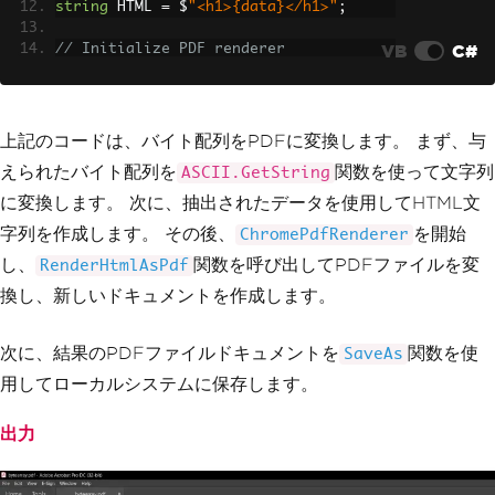
string
 HTML 
=
 $
"<h1>{data}</h1>"
;
VB
C#
// Initialize PDF renderer
var
 renderer 
=
new
IronPdf
.
ChromePdfRe
nderer
();
// Render HTML to PDF
上記のコードは、バイト配列をPDFに変換します。 まず、与
using 
var
 pdf 
=
 renderer
.
RenderHtmlAsP
えられたバイト配列を
関数を使って文字列
ASCII.GetString
df
(
HTML
);
に変換します。 次に、抽出されたデータを使用してHTML文
// Save the PDF file
字列を作成します。 その後、
を開始
ChromePdfRenderer
pdf
.
SaveAs
(
"bytearray.pdf"
);
し、
関数を呼び出してPDFファイルを変
RenderHtmlAsPdf
換し、新しいドキュメントを作成します。
次に、結果のPDFファイルドキュメントを
関数を使
SaveAs
用してローカルシステムに保存します。
出力