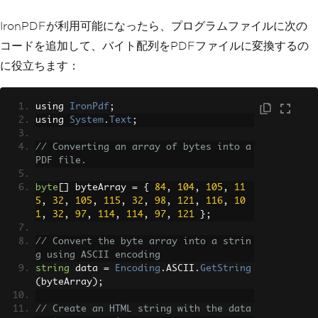
IronPDFが利用可能になったら、プログラムファイルに次の
コードを追加して、バイト配列をPDFファイルに変換するの
に役立ちます：
using 
IronPdf
;
using 
System
.
Text
;
// Converting an array of bytes into a 
PDF file.
byte
[]
 byteArray 
=
{
84
,
104
,
105
,
11
5
,
32
,
105
,
115
,
32
,
98
,
121
,
116
,
10
1
,
32
,
97
,
114
,
114
,
97
,
121
};
// Convert the byte array into a strin
g using ASCII encoding
string
 data 
=
Encoding
.
ASCII
.
GetString
(
byteArray
);
// Create an HTML string with the data