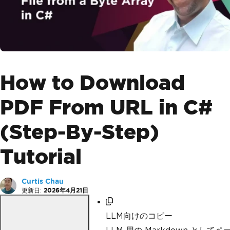
How to Download
PDF From URL in C#
(Step-By-Step)
Tutorial
Curtis Chau
更新日:
2026年4月21日
LLM向けのコピー