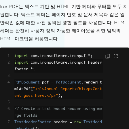
IronPDF는 텍스트 기반 및 HTML 기반 헤더와 푸터를 모두 지
원합니다. 텍스트 헤더는 페이지 번호 및 문서 제목과 같은 일
반적인 값에 대한 사전 정의된 병합 필드를 사용합니다; HTML
헤더는 완전히 사용자 정의 가능한 레이아웃을 위한 임의의
HTML 마크업을 허용합니다.
import
 com
.
ironsoftware
.
ironpdf
.*;
import
 com
.
ironsoftware
.
ironpdf
.
header
footer
.*;
PdfDocument
 pdf 
=
PdfDocument
.
renderHt
mlAsPdf
(
"<h1>Annual Report</h1><p>Cont
ent goes here.</p>"
);
// Create a text-based header using me
rge fields
TextHeaderFooter
 header 
=
new
TextHead
erFooter
();