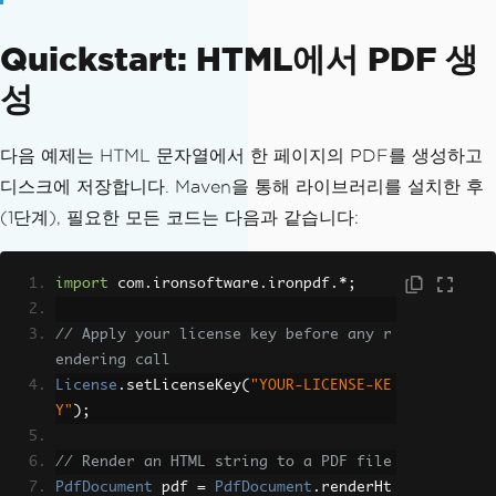
Quickstart: HTML에서 PDF 생
성
다음 예제는 HTML 문자열에서 한 페이지의 PDF를 생성하고
디스크에 저장합니다. Maven을 통해 라이브러리를 설치한 후
(1단계), 필요한 모든 코드는 다음과 같습니다:
import
 com
.
ironsoftware
.
ironpdf
.*;
// Apply your license key before any r
endering call
License
.
setLicenseKey
(
"YOUR-LICENSE-KE
Y"
);
// Render an HTML string to a PDF file
PdfDocument
 pdf 
=
PdfDocument
.
renderHt