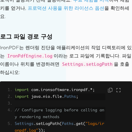
키를 얻거나,
프로덕션 사용을 위한 라이선스 옵션
을 확인하세
요.
로그 파일 경로 구성
IronPDF는 렌더링 진단을 애플리케이션의 작업 디렉토리에 있
는
이라는 로그 파일에 기록합니다. 파일
IronPdfEngine.log
이름이나 위치를 변경하려면
을 호출
Settings.setLogPath
하십시오:
import
 com
.
ironsoftware
.
ironpdf
.*;
import
 java
.
nio
.
file
.
Paths
;
// Configure logging before calling an
y rendering methods
Settings
.
setLogPath
(
Paths
.
get
(
"logs/ir
onpdf.log"
));