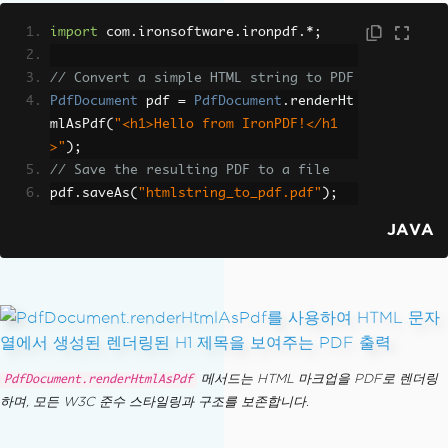
import
 com
.
ironsoftware
.
ironpdf
.*;
// Convert a simple HTML string to PDF
PdfDocument
 pdf 
=
PdfDocument
.
renderHt
mlAsPdf
(
"<h1>Hello from IronPDF!</h1
>"
);
// Save the resulting PDF to a file
pdf
.
saveAs
(
"htmlstring_to_pdf.pdf"
);
JAVA
메서드는 HTML 마크업을 PDF로 렌더링
PdfDocument.renderHtmlAsPdf
하며, 모든 W3C 준수 스타일링과 구조를 보존합니다.