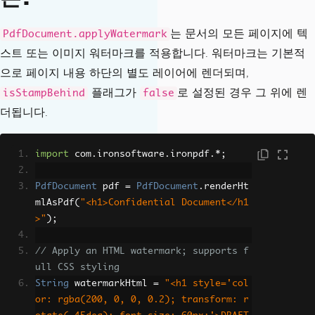
는 문서의 모든 페이지에 텍
PdfDocument.applyWatermark
스트 또는 이미지 워터마크를 적용합니다. 워터마크는 기본적
으로 페이지 내용 하단의 별도 레이어에 렌더되며,
플래그가
로 설정된 경우 그 위에 렌
isStampBehind
false
더됩니다.
import
 com
.
ironsoftware
.
ironpdf
.*;
PdfDocument
 pdf 
=
PdfDocument
.
renderHt
mlAsPdf
(
"<h1>Confidential Document</h1
>"
);
// Apply an HTML watermark; supports f
ull CSS styling
String
 watermarkHtml 
=
"<h1 style='col
or: rgba(200, 0, 0, 0.2); transform: r