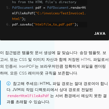
hs from the HTML file's directory
PdfDocument
 pdf 
=
PdfDocument
.
renderHt
mlFileAsPdf
(
"C:/invoices/TestInvoice1.
html"
);
pdf
.
saveAs
(
"htmlfile_to_pdf.pdf"
);
JAVA
이 접근법은 템플릿 문서 생성에 잘 맞습니다: 송장 템플릿, 보
고서, 또는 CSS 및 이미지 자산과 함께 저장된 HTML 파일로서
의 인증서. IronPDF는 브라우저만큼 정확하게 파일을 렌더링
하며, 모든 CSS 레이아웃 규칙을 보존합니다.
참고해 주세요
HTML 파일 경로는 절대 경로여야 합니
다. JVM의 작업 디렉토리에서 상대 경로로 전달된
는 서버 환경에서 예상치 못한 결
renderHtmlFileAsPdf
과를 초래할 수 있습니다.