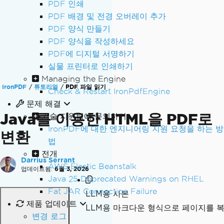
PDF 인쇄
PDF 배경 및 전경 오버레이 추가
PDF 양식 만들기
PDF 양식을 작성하세요
PDF에 디지털 서명하기
실물 프린터로 인쇄하기
Managing the Engine
IronPDF
튜토리얼
PDF 파일 읽기
Check & Restart IronPdfEngine
문제 해결
Java를 이용한 HTML을 PDF로
기술 지원팀에 문의하기
IronPDF에 대한 엔지니어링 지원 요청을 하는 방
변환
법
전개
Darrius Serrant
AWS Elastic Beanstalk
업데이트됨:
6월 3, 2026
Java 25 Deprecated Warnings on RHEL
Fat JAR Connection Failure
LLM용 사본
제품 업데이트
LLM용 마크다운 형식으로 페이지를 
변경 로그