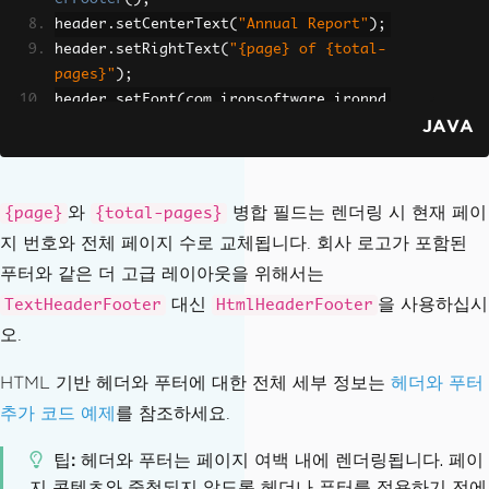
header
.
setCenterText
(
"Annual Report"
);
header
.
setRightText
(
"{page} of {total-
pages}"
);
header
.
setFont
(
com
.
ironsoftware
.
ironpd
JAVA
f
.
font
.
FontTypes
.
Helvetica
);
header
.
setFontSize
(
10.0
);
// Create a text-based footer
와
병합 필드는 렌더링 시 현재 페이
{page}
{total-pages}
TextHeaderFooter
 footer 
=
new
TextHead
지 번호와 전체 페이지 수로 교체됩니다. 회사 로고가 포함된
erFooter
();
푸터와 같은 더 고급 레이아웃을 위해서는
footer
.
setLeftText
(
"Confidential"
);
footer
.
setRightText
(
"Generated by Iron
대신
을 사용하십시
TextHeaderFooter
HtmlHeaderFooter
PDF"
);
오.
pdf
.
addTextHeaders
(
header
);
HTML 기반 헤더와 푸터에 대한 전체 세부 정보는
헤더와 푸터
pdf
.
addTextFooters
(
footer
);
추가 코드 예제
를 참조하세요.
pdf
.
saveAs
(
"report_with_headers.pdf"
);
팁
헤더와 푸터는 페이지 여백 내에 렌더링됩니다. 페이
지 콘텐츠와 중첩되지 않도록 헤더나 푸터를 적용하기 전에