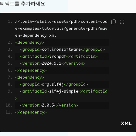
티팩트를 추가하세요:
//:path=/static-assets/pdf/content-cod
e-examples/tutorials/generate-pdfs/mav
en-dependency.xml
<dependency>
<groupId>
com.ironsoftware
</groupId>
<artifactId>
ironpdf
</artifactId>
<version>
2024.9.1
</version>
</dependency>
<dependency>
<groupId>
org.slf4j
</groupId>
<artifactId>
slf4j-simple
</artifactId
>
<version>
2.0.5
</version>
</dependency>
XML