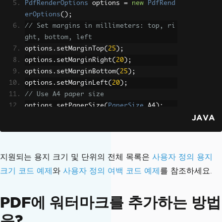
PdfRenderOptions
 options 
=
new
PdfRend
erOptions
();
// Set margins in millimeters: top, ri
ght, bottom, left
options
.
setMarginTop
(
25
);
options
.
setMarginRight
(
20
);
options
.
setMarginBottom
(
25
);
options
.
setMarginLeft
(
20
);
// Use A4 paper size
options
.
setPaperSize
(
PaperSize
.
A4
);
JAVA
PdfDocument
 pdf 
=
PdfDocument
.
renderHt
mlAsPdf
(
"<h1>Formatted Document</h1>"
,
options
);
지원되는 용지 크기 및 단위의 전체 목록은
사용자 정의 용지
pdf
.
saveAs
(
"formatted_document.pdf"
);
크기 코드 예제
와
사용자 정의 여백 코드 예제
를 참조하세요.
PDF에 워터마크를 추가하는 방법
은?