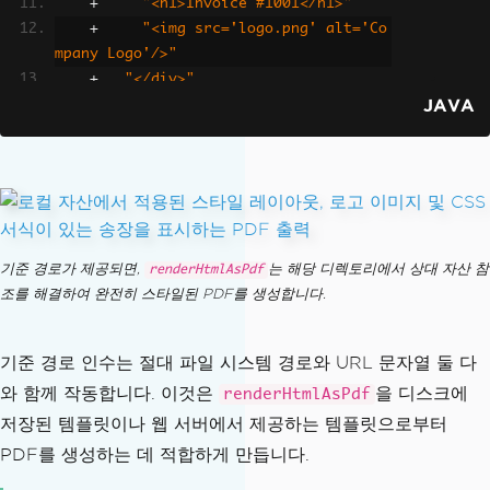
+
"<h1>Invoice #1001</h1>"
+
"<img src='logo.png' alt='Co
mpany Logo'/>"
+
"</div>"
JAVA
+
"</body>"
+
"</html>"
;
// The second argument resolves relati
ve asset paths
PdfDocument
 pdf 
=
PdfDocument
.
renderHt
mlAsPdf
(
html
,
"C:/invoices/"
);
기준 경로가 제공되면,
는 해당 디렉토리에서 상대 자산 참
renderHtmlAsPdf
pdf
.
saveAs
(
"invoice.pdf"
);
조를 해결하여 완전히 스타일된 PDF를 생성합니다.
기준 경로 인수는 절대 파일 시스템 경로와 URL 문자열 둘 다
와 함께 작동합니다. 이것은
을 디스크에
renderHtmlAsPdf
저장된 템플릿이나 웹 서버에서 제공하는 템플릿으로부터
PDF를 생성하는 데 적합하게 만듭니다.