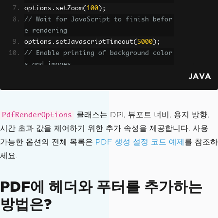
options
.
setZoom
(
100
);
// Wait for JavaScript to finish befor
e rendering
options
.
setJavascriptTimeout
(
5000
);
// Enable printing of background color
s and images
JAVA
options
.
setPrintBackground
(
true
);
PdfDocument
 pdf 
=
PdfDocument
.
renderHt
mlAsPdf
(
클래스는 DPI, 뷰포트 너비, 용지 방향,
PdfRenderOptions
"<h1>Customized PDF</h1>"
,
시간 초과 값을 제어하기 위한 추가 속성을 제공합니다. 사용
    options
가능한 옵션의 전체 목록은
PDF 생성 설정 코드 예제
를 참조하
);
pdf
.
saveAs
(
"customized.pdf"
);
세요.
PDF에 헤더와 푸터를 추가하는
방법은?