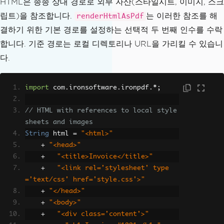
HTML은 종종 상대 경로로 외부 자산(스타일시트, 이미지, 스크
립트)을 참조합니다.
는 이러한 참조를 해
renderHtmlAsPdf
결하기 위한 기본 경로를 설정하는 선택적 두 번째 인수를 수락
합니다. 기준 경로는 로컬 디렉토리나 URL을 가리킬 수 있습니
다.
import
 com
.
ironsoftware
.
ironpdf
.*;
// HTML with references to local style
sheets and images
String
 html 
=
"<html>"
+
"<head>"
+
"<title>Invoice</title>"
+
"<link rel='stylesheet' type
='text/css' href='style.css'>"
+
"</head>"
+
"<body>"
+
"<div class='content'>"