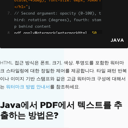
otate(-45deg); font-size: 60px;'>DRAFT
</h1>"
;
// Second argument: opacity (0-100), t
hird: rotation (degrees), fourth: stam
p behind content
pdf
.
applyWatermark
(
watermarkHtml
,
50
,
JAVA
45
,
true
);
pdf
.
saveAs
(
"draft_watermarked.pdf"
);
HTML 접근 방식은 폰트, 크기, 색상, 투명도를 포함한 워터마
크 스타일링에 대한 정밀한 제어를 제공합니다. 타일 패턴 반복
이나 이미지 기반 스탬프와 같은 고급 워터마크 구성에 대해서
는
워터마크 방법 안내서
를 참조하세요.
Java에서 PDF에서 텍스트를 추
출하는 방법은?