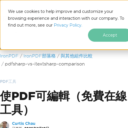
We use cookies to help improve and customize your
browsing experience and interaction with our company. To
find out more, see our
Privacy Policy.
for
.NET
Accept
跳至頁尾內容
IronPDF
IronPDF部落格
與其他組件比較
pdfsharp-vs-itextsharp-comparison
PDF工具
使PDF可編輯（免費在線
工具）
Curtis Chau