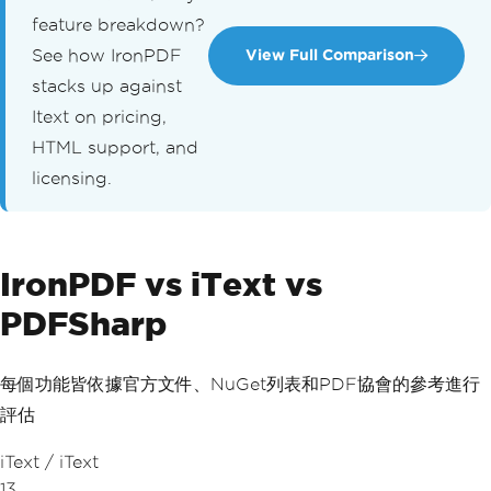
feature breakdown?
See how IronPDF
View Full Comparison
stacks up against
Itext on pricing,
HTML support, and
licensing.
IronPDF
vs iText vs
PDFSharp
每個功能皆依據官方文件、NuGet列表和PDF協會的參考進行
評估
iText / iText
13