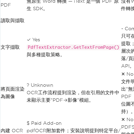
無原生 Word 轉換 — iText 是一個 PDF 原
沒有W
PDF
生 SDK。
件轉
讀取與擷取
~ Co
只可
✓ Yes
提取
文字擷取
PdfTextExtractor.GetTextFromPage()
層次的
與多種提取策略。
落/頁
API
✕ No
文件
? Unknown
將頁面渲染
出"無
OCR工作流程提到渲染，但在引用的文件中
為圖像
PDF
未顯示主要"PDF→影像"模組。
位圖
持）
✕ No
$ Paid Add-on
PDF
內建 OCR
pdfOCR附加套件；安裝說明提到特定平台/