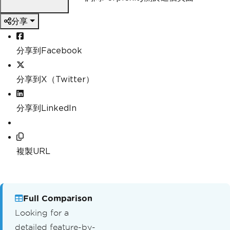
分享
分享到Facebook
分享到X（Twitter）
分享到LinkedIn
複製URL
Full Comparison
Looking for a
detailed feature-by-