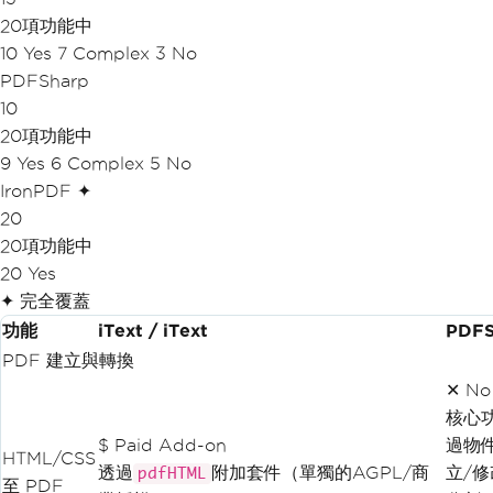
20項功能中
10 Yes
7 Complex
3 No
PDFSharp
10
20項功能中
9 Yes
6 Complex
5 No
IronPDF ✦
20
20項功能中
20 Yes
✦ 完全覆蓋
功能
iText / iText
PDFS
PDF 建立與轉換
✕ No
核心
$ Paid Add-on
過物
HTML/CSS
透過
附加套件（單獨的AGPL/商
立/修
pdfHTML
至 PDF