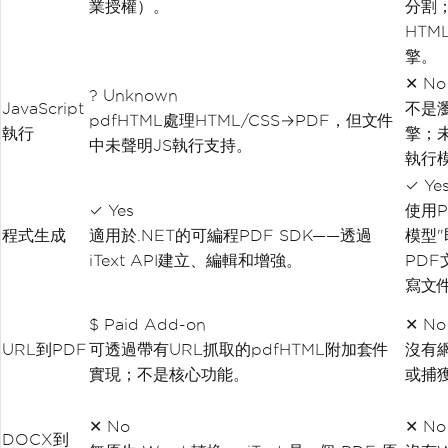
業授權）。
分割
HTM
擎。
✕ No
? Unknown
JavaScript
不是
pdfHTML處理HTML/CSS→PDF，但文件
執行
擎；未
中未聲明JS執行支持。
執行
✓ Ye
✓ Yes
使用P
程式生成
適用於.NET的可編程PDF SDK——透過
模型
iText API建立、編輯和增強。
PDF
寫文
$ Paid Add-on
✕ No
URL到PDF
可透過帶有URL抓取的pdfHTML附加套件
沒有
實現；不是核心功能。
或捕
✕ No
✕ No
DOCX到