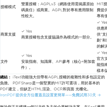
雙重授權：AGPLv3（網路使用需揭露原始
MIT
授權模式
碼責任）或商業。AGPL對於專有應用限制
費提
性較大。
專有
✓ Ye
供應
✓ Yes
商業支援
供"支
商業授權包含支援協議作為模式的一部分。
劃"
的解
✓ Ye
✓ Yes
官方
文件
安裝指南、知識庫、API參考（核心+附加套
能指
件）。
樣本
總結：
iText功能強大但帶有AGPL授權的複雜性和多包設定的
負擔。 PDFSharp是一個堅實的MIT許可選項，用於基本的
PDF建立，但缺乏HTML渲染、OCR和頁面 光柵化。
IronPDF提供全方位覆蓋且設置更簡單——免費試用30天 →
無論您正在構建一個以文件為主的企業解決方案，在SaaS應用