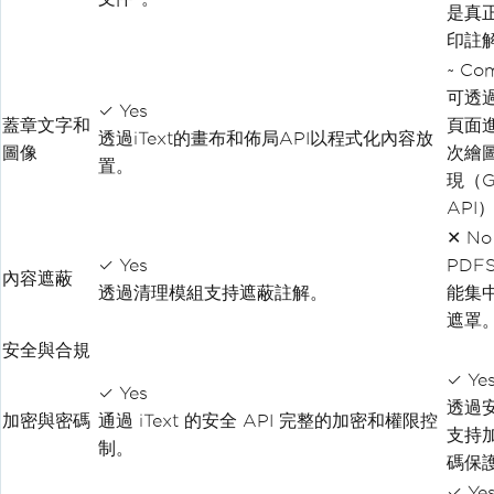
是真
印註
~ Co
可透
✓ Yes
蓋章文字和
頁面
透過iText的畫布和佈局API以程式化內容放
圖像
次繪
置。
現（G
API
✕ No
✓ Yes
PDF
內容遮蔽
透過清理模組支持遮蔽註解。
能集
遮罩
安全與合規
✓ Ye
✓ Yes
透過
加密與密碼
通過 iText 的安全 API 完整的加密和權限控
支持
制。
碼保
✓ Ye