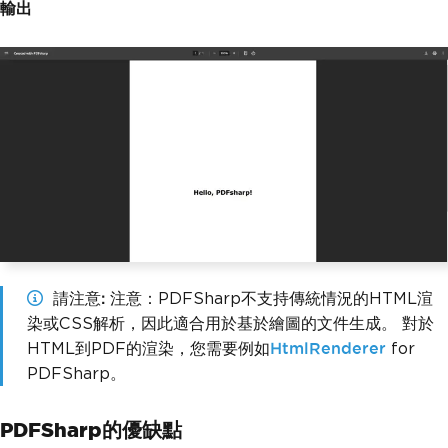
e
.
Width
,
 page
.
Height
),
XStringFormats
.
輸出
Center
);
// Save the document
document
.
Save
(
"HelloWorld.pdf"
);
請注意
注意：PDFSharp不支持傳統情況的HTML渲
染或CSS解析，因此適合用於基於繪圖的文件生成。 對於
HTML到PDF的渲染，您需要例如
HtmlRenderer
for
PDFSharp。
PDFSharp的優缺點