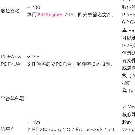
✓ Yes
數位
數位簽名
專用
API，附完整簽名文件。
PDFS
PdfSigner
6.2
⚠ Par
可以
PDF
但無
PDF/A &
✓ Yes
有文
PDF/UA
文件涵蓋建立PDF/A；解釋轉換的限制。
或選
級（
標註
為"h
平台與部署
✓ Ye
核心
✓ Yes
賴於
跨平台
.NET Standard 2.0 / Framework 4.6.1
Win