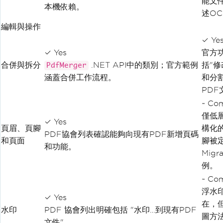
能文
本機依賴。
述O
編輯與操作
✓ Ye
✓ Yes
官方
合併與拆分
.NET API中的類別；官方範例
括"
PdfMerger
涵蓋合併工作流程。
和分
PDF
~ Co
僅低
✓ Yes
頁眉、頁腳
構化
PDF協會列表確認能夠向現有PDF新增頁碼
和頁面
腳被
和功能。
Migr
例。
~ Co
浮水
✓ Yes
在，
水印
PDF 協會列出明確包括 "水印…到現有PDF
圖方
文件"。