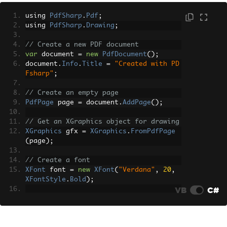
using 
PdfSharp
.
Pdf
;
using 
PdfSharp
.
Drawing
;
// Create a new PDF document
var
 document 
=
new
PdfDocument
();
document
.
Info
.
Title
=
"Created with PD
Fsharp"
;
// Create an empty page
PdfPage
 page 
=
 document
.
AddPage
();
// Get an XGraphics object for drawing
XGraphics
 gfx 
=
XGraphics
.
FromPdfPage
(
page
);
// Create a font
XFont
 font 
=
new
XFont
(
"Verdana"
,
20
,
XFontStyle
.
Bold
);
VB
C#
// Draw the text
gfx
.
DrawString
(
"Hello, PDFsharp!"
,
 fon
t
,
XBrushes
.
Black
,
new
XRect
(
0
,
0
,
 pag