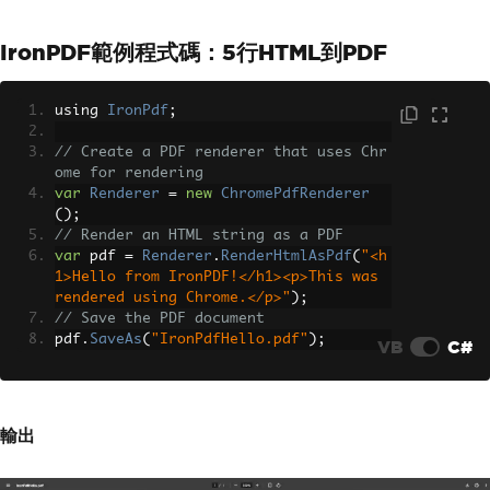
IronPDF範例程式碼：5行HTML到PDF
using 
IronPdf
;
// Create a PDF renderer that uses Chr
ome for rendering
var
Renderer
=
new
ChromePdfRenderer
();
// Render an HTML string as a PDF
var
 pdf 
=
Renderer
.
RenderHtmlAsPdf
(
"<h
1>Hello from IronPDF!</h1><p>This was 
rendered using Chrome.</p>"
);
// Save the PDF document
pdf
.
SaveAs
(
"IronPdfHello.pdf"
);
VB
C#
輸出