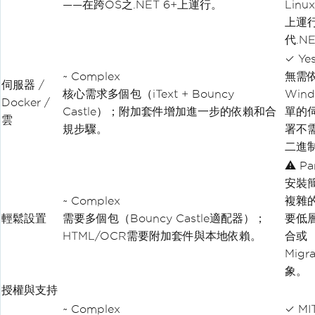
——在跨OS之.NET 6+上運行。
Linu
上運
代.N
✓ Ye
~ Complex
無需
伺服器 /
核心需求多個包（iText + Bouncy
Win
Docker /
Castle）；附加套件增加進一步的依賴和合
單的
雲
規步驟。
署不
二進
⚠ Par
安裝
~ Complex
複雜
輕鬆設置
需要多個包（Bouncy Castle適配器）；
要低
HTML/OCR需要附加套件與本地依賴。
合或
Migr
象。
授權與支持
~ Complex
✓ MI