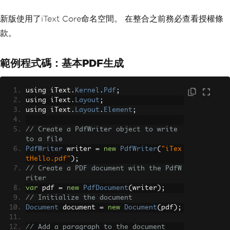
新版使用了iText Core命名空間。 在整合之前務必查看授權條
款。
範例程式碼：基本PDF生成
using iText
.
Kernel
.
Pdf
;
using iText
.
Layout
;
using iText
.
Layout
.
Element
;
// Create a PdfWriter object to write 
to a file
PdfWriter
 writer 
=
new
PdfWriter
(
"iTex
tHello.pdf"
);
// Create a PDF document with the PdfW
riter
var
 pdf 
=
new
PdfDocument
(
writer
);
// Initialize the document
Document
 document 
=
new
Document
(
pdf
);
// Add a paragraph to the document