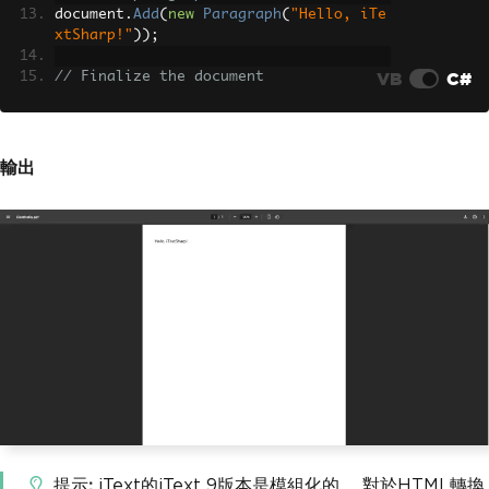
document
.
Add
(
new
Paragraph
(
"Hello, iTe
xtSharp!"
));
VB
C#
// Finalize the document
document
.
Close
();
輸出
提示
iText的iText 9版本是模組化的。 對於HTML轉換