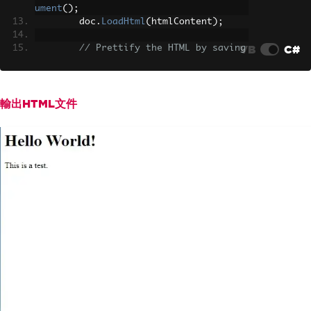
ument
();
        doc
.
LoadHtml
(
htmlContent
);
VB
C#
// Prettify the HTML by saving 
it with indentation
// Saves the formatted HTML wi
th the prettified indenting
string
 prettyHtml 
=
 doc
.
Docume
輸出HTML文件
ntNode
.
OuterHtml
;
        doc
.
Save
(
"pretty.html"
);
// Sa
ve the pretty HTML to a file
}
}