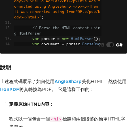
ody><h1>Hello World!</h1><p>This was f
ormatted using AngleSharp.</p><p>Then 
it was converted using IronPDF.</p></b
ody></html>"
;
// Parse the HTML content usin
g HtmlParser
var
 parser 
=
new
HtmlParser
();
VB
C#
var
 document 
=
 parser
.
ParseDoc
ument
(
htmlContent
);
// Format the HTML using Prett
說明
yMarkupFormatter
        using 
(
var
 writer 
=
new
String
Writer
())
上述程式碼展示了如何使用
AngleSharp
美化HTML，然後使用
{
            document
.
ToHtml
(
writer
,
ne
IronPDF
將其轉換為PDF。 它是這樣工作的：
w
PrettyMarkupFormatter
());
// Format 
the HTML
定義原始HTML內容：
var
 prettyHtml 
=
 writer
.
To
String
();
程式以一個包含一個
標題和兩個段落的簡單HTML字
<h1>
// Save the formatted HTML 
to a file
串開始。