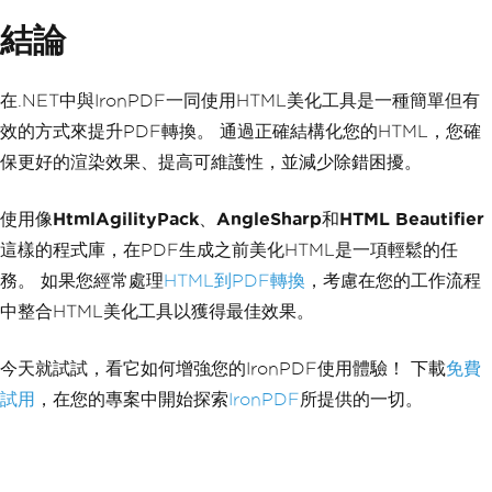
結論
在.NET中與IronPDF一同使用HTML美化工具是一種簡單但有
效的方式來提升PDF轉換。 通過正確結構化您的HTML，您確
保更好的渲染效果、提高可維護性，並減少除錯困擾。
使用像
HtmlAgilityPack
、
AngleSharp
和
HTML Beautifier
這樣的程式庫，在PDF生成之前美化HTML是一項輕鬆的任
務。 如果您經常處理
HTML到PDF轉換
，考慮在您的工作流程
中整合HTML美化工具以獲得最佳效果。
今天就試試，看它如何增強您的IronPDF使用體驗！ 下載
免費
試用
，在您的專案中開始探索
IronPDF
所提供的一切。