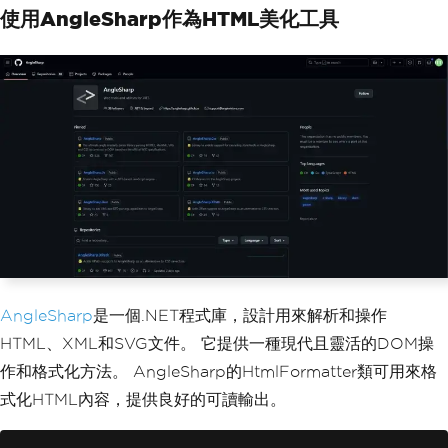
使用AngleSharp作為HTML美化工具
AngleSharp
是一個.NET程式庫，設計用來解析和操作
HTML、XML和SVG文件。 它提供一種現代且靈活的DOM操
作和格式化方法。 AngleSharp的HtmlFormatter類可用來格
式化HTML內容，提供良好的可讀輸出。