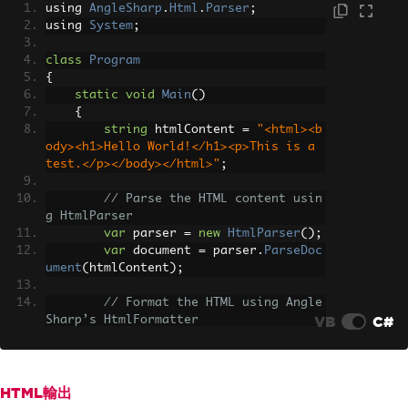
using 
AngleSharp
.
Html
.
Parser
;
using 
System
;
class
Program
{
static
void
Main
()
{
string
 htmlContent 
=
"<html><b
ody><h1>Hello World!</h1><p>This is a 
test.</p></body></html>"
;
// Parse the HTML content usin
g HtmlParser
var
 parser 
=
new
HtmlParser
();
var
 document 
=
 parser
.
ParseDoc
ument
(
htmlContent
);
// Format the HTML using Angle
VB
C#
Sharp’s HtmlFormatter
var
 prettyHtml 
=
 document
.
ToHt
ml
();
}
}
HTML輸出