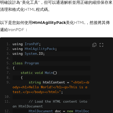
明確設計為"美化工具"，但可以通過解析並用正確的縮排保存來
清理和格式化HTML程式碼。
以下是您如何使用
HtmlAgilityPack
美化HTML，然後將其傳
遞給IronPDF：
using 
IronPdf
;
using 
HtmlAgilityPack
;
using 
System
.
IO
;
class
Program
{
static
void
Main
()
{
string
 htmlContent 
=
"<html><b
ody><h1>Hello World!</h1><p>This is a 
test.</p></body></html>"
;
// Load the HTML content into 
an HtmlDocument
HtmlDocument
 doc 
=
new
HtmlDoc