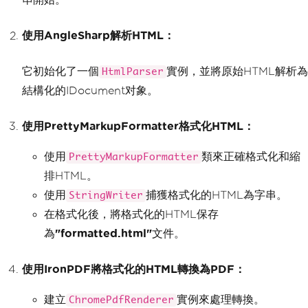
string
 outputPath 
=
"forma
tted.html"
;
使用AngleSharp解析HTML：
File
.
WriteAllText
(
outputPa
th
,
 prettyHtml
);
Console
.
WriteLine
(
prettyHt
它初始化了一個
實例，並將原始HTML解析為
HtmlParser
ml
);
}
結構化的IDocument对象。
// Convert the formatted HTML 
使用PrettyMarkupFormatter格式化HTML：
to PDF using IronPdf
var
 renderer 
=
new
ChromePdfRe
nderer
();
使用
類來正確格式化和縮
PrettyMarkupFormatter
var
 pdf 
=
 renderer
.
RenderHtmlF
排HTML。
ileAsPdf
(
"formatted.html"
);
        pdf
.
SaveAs
(
"output.pdf"
);
使用
捕獲格式化的HTML為字串。
StringWriter
}
在格式化後，將格式化的HTML保存
}
為
"formatted.html"
文件。
使用IronPDF將格式化的HTML轉換為PDF：
建立
實例來處理轉換。
ChromePdfRenderer