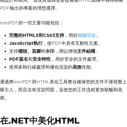
期設計和佈局。 這使其成為需要從複雜HTML結構中獲得精確
PDF輸出的專案的理想選擇。
IronPDF的一些主要功能包括：
完整的HTML5和CSS3支持
，用於
精確渲染
。
JavaScript執行
，使PDF中具有互動性元素。
支持
標頭、頁腳
和
水印
，用以增強
文件結構
。
PDF簽名
和
安全特性
，用於安全的文件處理。
使用多執行緒處理和優化渲染的
高效
性能。
通過將IronPDF與HTML美化工具整合確保您的文件不僅視覺上
吸引人，而且沒有渲染問題，這使您的工作流程更加順暢和高
效。
在.NET中美化HTML