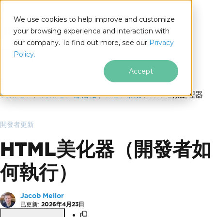
We use cookies to help improve and customize
your browsing experience and interaction with
our company. To find out more, see our
Privacy
for
Policy.
.NET
Accept
跳至頁尾內容
IronPDF
IronPDF 部落格
.NET 幫助
HTML預處理器
開發者更新
HTML美化器（開發者如
何執行）
Jacob Mellor
已更新:
2026年4月23日