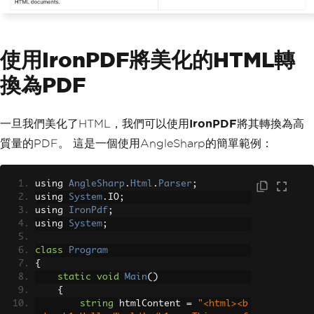
使用IronPDF將美化的HTML轉
換為PDF
一旦我們美化了HTML，我們可以使用
IronPDF
將其轉換為高
質量的PDF。 這是一個使用AngleSharp的簡單範例：
using 
AngleSharp
.
Html
.
Parser
;
using 
System
.
IO
;
using 
IronPdf
;
using 
System
;
class
Program
{
static
void
Main
()
{
string
 htmlContent 
=
"<html><b