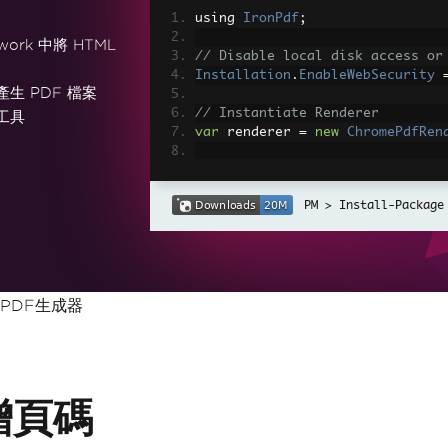
using 
IronPdf
;
work 中將 HTML
// Disable local disk access or
Installation
.
EnableWebSecurity
產生 PDF 檔案
// Instantiate Renderer
工具
var
 renderer 
=
new
ChromePdfRen
// Create a PDF from a HTML str
var
 pdf 
=
 renderer
.
RenderHtmlAs
Install-Package
// Export to a file or Stream
pdf
.
SaveAs
(
"output.pdf"
);
// Advanced Example with HTML A
e PDF生成器
// Load external html assets: I
// An optional BasePath 'C:\site
load assets from
var
 myAdvancedPdf 
=
 renderer
.
Re
g'>"
,
@"C:\site\assets\"
);
myAdvancedPdf
.
SaveAs
(
"html-with
增頁碼