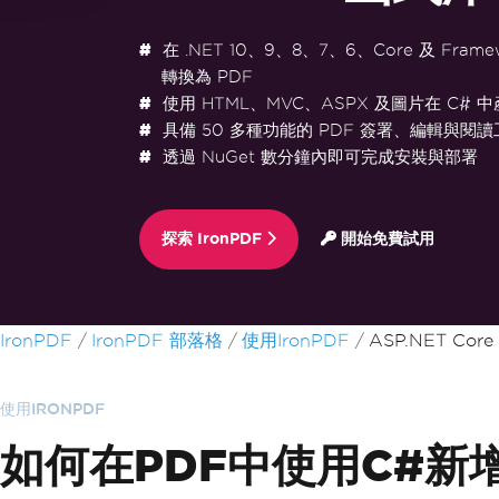
在 .NET 10、9、8、7、6、Core 及 Frame
轉換為 PDF
使用 HTML、MVC、ASPX 及圖片在 C# 中
具備 50 多種功能的 PDF 簽署、編輯與閱讀
透過 NuGet 數分鐘內即可完成安裝與部署
探索 IronPDF
開始免費試用
跳至頁尾內容
IronPDF
IronPDF 部落格
使用IronPDF
ASP.NET Cor
使用IRONPDF
如何在PDF中使用C#新