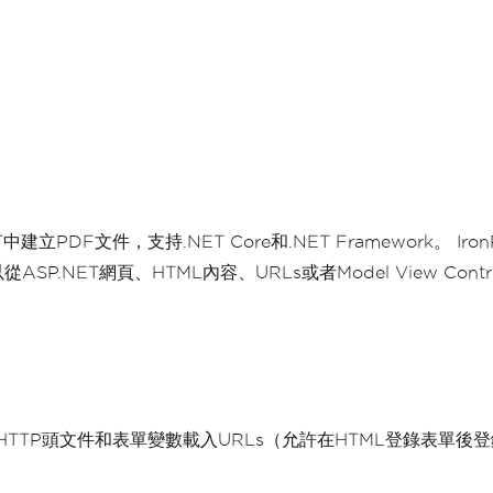
NET中建立PDF文件，支持.NET Core和.NET Framework。
從ASP.NET網頁、HTML內容、URLs或者Model View Con
HTTP頭文件和表單變數載入URLs（允許在HTML登錄表單後