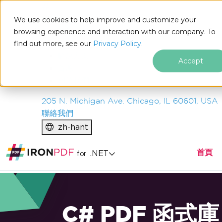
IRON
SOFTWARE
We use cookies to help improve and customize your
產品
browsing experience and interaction with our company. To
find out more, see our
企業
Privacy Policy.
解決方案
Accept
資源
關於我們
205 N. Michigan Ave. Chicago, IL 60601, USA
聯絡我們
zh-hant
首頁
.NET
for
C# PDF 函式庫