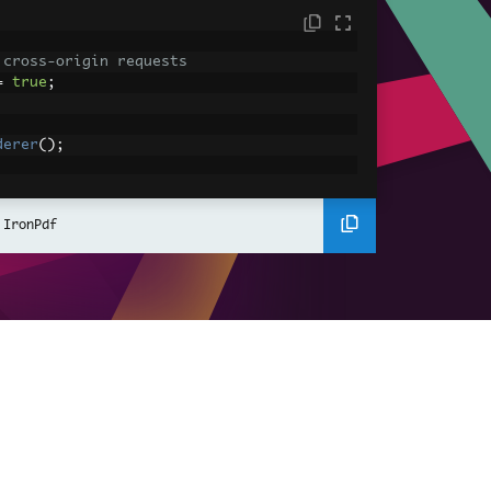
 cross-origin requests
=
true
;
derer
();
ing using C#
Pdf
(
"<h1>Hello World</h1>"
);
 IronPdf
ssets
mages, CSS and JavaScript.
\assets\' is set as the file location to 
nderHtmlAsPdf
(
"<img src='icons/iron.pn
-assets.pdf"
);