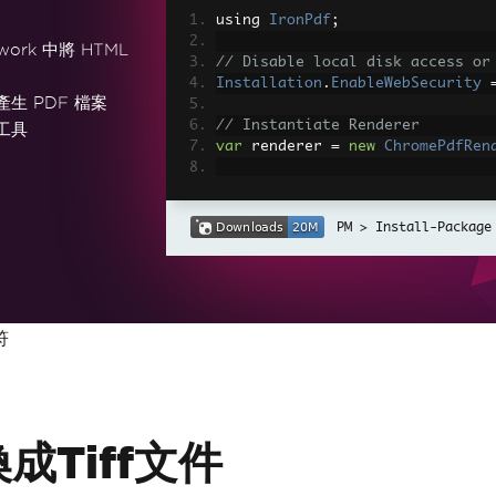
using 
IronPdf
;
work 中將 HTML
// Disable local disk access or
Installation
.
EnableWebSecurity
產生 PDF 檔案
// Instantiate Renderer
工具
var
 renderer 
=
new
ChromePdfRen
// Create a PDF from a HTML str
var
 pdf 
=
 renderer
.
RenderHtmlAs
Install-Package
// Export to a file or Stream
pdf
.
SaveAs
(
"output.pdf"
);
// Advanced Example with HTML A
符
// Load external html assets: I
// An optional BasePath 'C:\site
load assets from
var
 myAdvancedPdf 
=
 renderer
.
Re
g'>"
,
@"C:\site\assets\"
);
myAdvancedPdf
.
SaveAs
(
"html-with
成Tiff文件