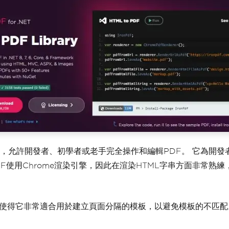
程式庫，允許開發者、初學者或老手完全操作和編輯PDF。 它為開
PDF使用Chrome渲染引擎，因此在渲染HTML字串方面非常熟
這使得它非常適合用於建立頁面分隔的模板，以避免模板的不匹配