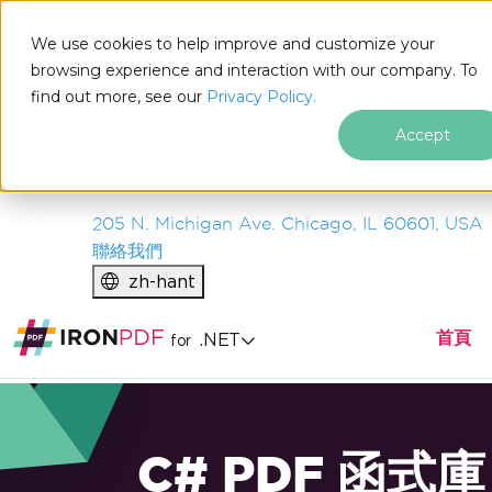
IRON
SOFTWARE
We use cookies to help improve and customize your
產品
browsing experience and interaction with our company. To
find out more, see our
企業
Privacy Policy.
解決方案
Accept
資源
關於我們
205 N. Michigan Ave. Chicago, IL 60601, USA
聯絡我們
zh-hant
首頁
.NET
for
C# PDF 函式庫