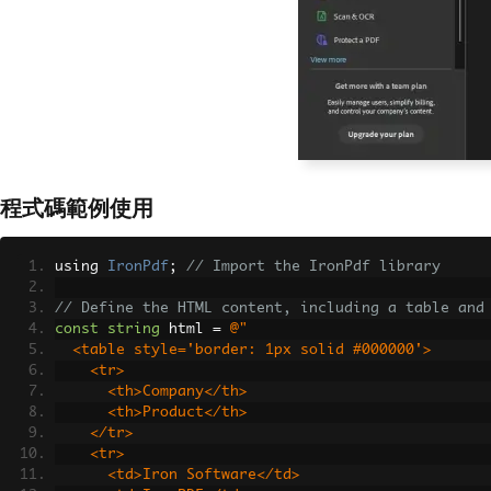
程式碼範例使用
using 
IronPdf
;
// Import the IronPdf library
// Define the HTML content, including a table and
const
string
 html 
=
@"
  <table style='border: 1px solid #000000'>
    <tr>
      <th>Company</th>
      <th>Product</th>
    </tr>
    <tr>
      <td>Iron Software</td>