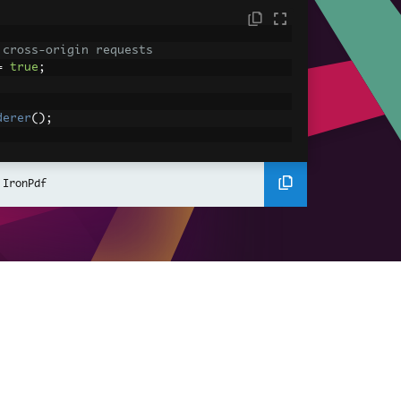
 cross-origin requests
=
true
;
derer
();
ing using C#
Pdf
(
"<h1>Hello World</h1>"
);
 IronPdf
ssets
mages, CSS and JavaScript.
\assets\' is set as the file location to 
nderHtmlAsPdf
(
"<img src='icons/iron.pn
-assets.pdf"
);