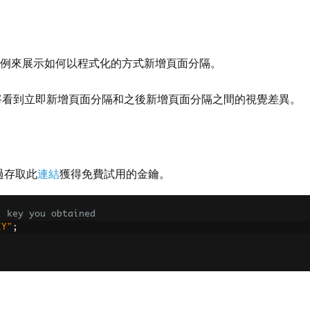
例來展示如何以程式化的方式新增頁面分隔。
將看到立即新增頁面分隔和之後新增頁面分隔之間的視覺差異。
過存取此
連結
獲得免費試用的金鑰。
l key you obtained
EY"
;