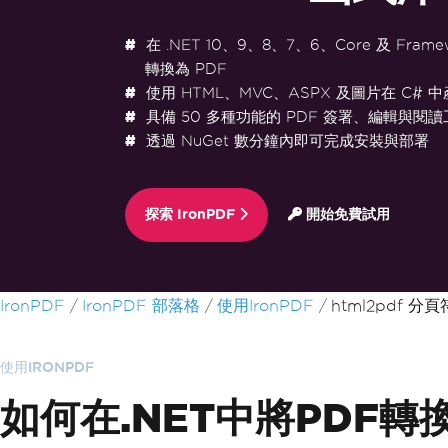
在 .NET 10、9、8、7、6、Core 及 Frame
轉換為 PDF
使用 HTML、MVC、ASPX 及圖片在 C# 中
具備 50 多種功能的 PDF 簽署、編輯與閱讀
透過 NuGet 數分鐘內即可完成安裝與部署
探索 IronPDF
開始免費試用
跳至頁尾內容
IronPDF
IronPDF 部落格
使用IronPDF
html2pdf 分頁
使用IRONPDF
如何在.NET中將PDF轉換