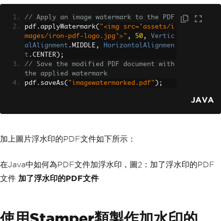
// Apply an image watermark to the PDF
pdf
.
applyWatermark
(
"<img src='assets/i
mages/iron-pdf-logo.jpg'>"
,
50
,
Vertic
alAlignment
.
MIDDLE
,
HorizontalAlignmen
t
.
CENTER
);
// Save the modified PDF document with 
the applied watermark
pdf
.
saveAs
(
"imagewatermarked.pdf"
);
JAVA
加上圖片浮水印的PDF文件如下所示：
在Java中如何為PDF文件加浮水印，圖2：加了浮水印的PDF
文件
加了浮水印的PDF文件
使用Stamper類製作加水印的