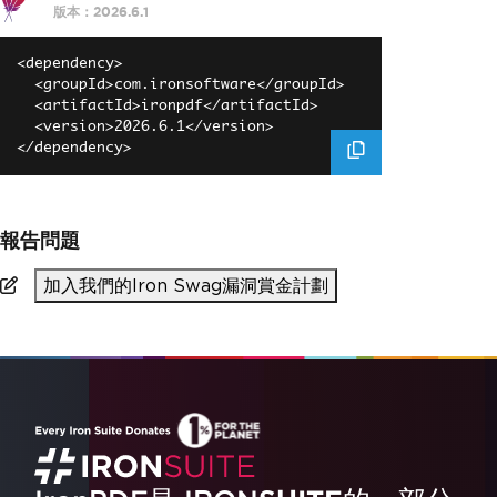
版本：2026.6.1
<dependency>

  <groupId>com.ironsoftware</groupId>

  <artifactId>ironpdf</artifactId>

  <version>2026.6.1</version>

報告問題
加入我們的Iron Swag漏洞賞金計劃