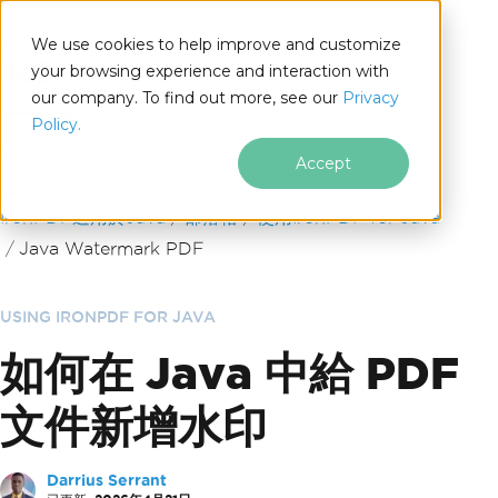
We use cookies to help improve and customize
your browsing experience and interaction with
our company. To find out more, see our
Privacy
for
Policy.
Java
Accept
跳至頁尾內容
IronPDF適用於Java
部落格
使用IronPDF for Java
Java Watermark PDF
USING IRONPDF FOR JAVA
如何在 Java 中給 PDF
文件新增水印
Darrius Serrant