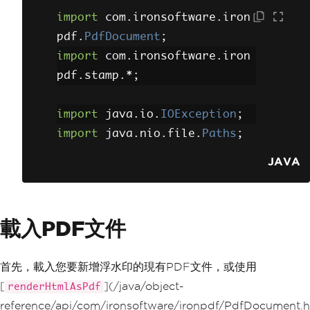
import
 com
.
ironsoftware
.
iron
pdf
.
PdfDocument
;
import
 com
.
ironsoftware
.
iron
pdf
.
stamp
.*;
import
 java
.
io
.
IOException
;
import
 java
.
nio
.
file
.
Paths
;
JAVA
載入PDF文件
首先，載入您要新增浮水印的現有PDF文件，或使用
[
](/java/object-
renderHtmlAsPdf
reference/api/com/ironsoftware/ironpdf/PdfDocument.h