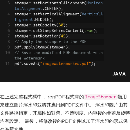
stamper
.
setHorizontalAlignment
(
Horizon
talAlignment
.
CENTER
);
stamper
.
setVerticalAlignment
(
VerticalA
lignment
.
MIDDLE
);
stamper
.
setOpacity
(
30
);
stamper
.
setStampBehindContent
(
true
);
stamper
.
setRotation
(
45
);
// Apply the stamper to the PDF
pdf
.
applyStamp
(
stamper
);
// Save the modified PDF document with 
the watermark
pdf
.
saveAs
(
"imagewatermarked.pdf"
);
JAVA
在上述完整程式碼中，IronPDF程式庫的
類用
ImageStamper
來建立圖片浮水印並將其應用到PDF文件中。 浮水印圖片由其
文件路徑指定，其屬性如對齊、不透明度、內容後的疊蓋及旋轉
均有設定。 最後，將修改後的PDF文件以加了浮水印的形式保
存為新文件。