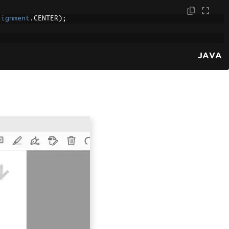
lignment
.
CENTER
);
JAVA