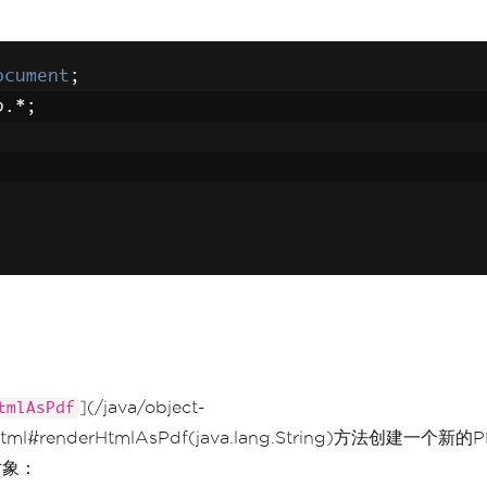
ocument
;
p
.*;
](/java/object-
tmlAsPdf
cument.html#renderHtmlAsPdf(java.lang.String)
对象：