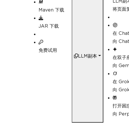
LLM副
将页面复
Maven 下载
JAR 下载
在 Cha
向 Ch
免费试用
LLM副本
在双子
向 Ge
在 Gro
向 Gr
打开困
向 Pe