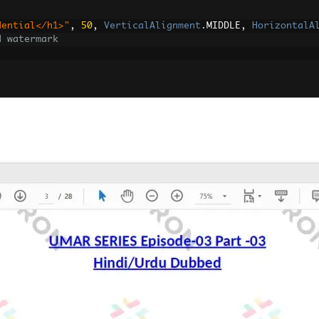
dential</h1>"
,
50
,
VerticalAlignment
.
MIDDLE
,
HorizontalA
d watermark