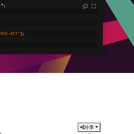
.*;
ENSE-KEY"
);
C:/tmp/IronPdfEngine.log"
));
ored in myPdf as type PdfDocument;
.
renderHtmlAsPdf
(
"<h1> ~Hello World~ </h1
le
ved.pdf"
));
分享