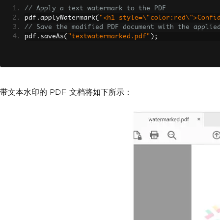
// Apply a text watermark to the PDF
pdf
.
applyWatermark
(
"<h1 style=\"color:red\">Confi
// Save the modified PDF document with the applie
pdf
.
saveAs
(
"textwatermarked.pdf"
);
带文本水印的 PDF 文档将如下所示：