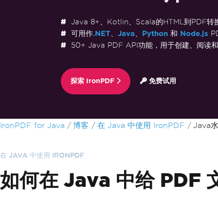
Java 8+、Kotlin、Scala的HTML到PDF
可用作
.NET
、
Java
、
Python
和
Node.js
P
50+ Java PDF API功能，用于创建、阅读
探索 IronPDF
免费试用
跳至页脚内容
IronPDF for Java
博客
在 Java 中使用 IronPDF
Java
在 JAVA 中使用 IRONPDF
如何在 Java 中给 PD