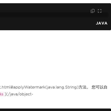
JAVA
ment.html#applyWatermark(java.lang.String)方法。 您可以自
](/java/object-
As