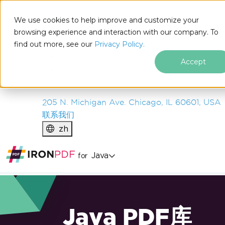
IRON
SOFTWARE
We use cookies to help improve and customize your
产品
browsing experience and interaction with our company. To
find out more, see our
企业
Privacy Policy.
解决方案
Accept
资源
关于我们
205 N. Michigan Ave. Chicago, IL 60601, USA
联系我们
zh
Java
for
Java PDF库