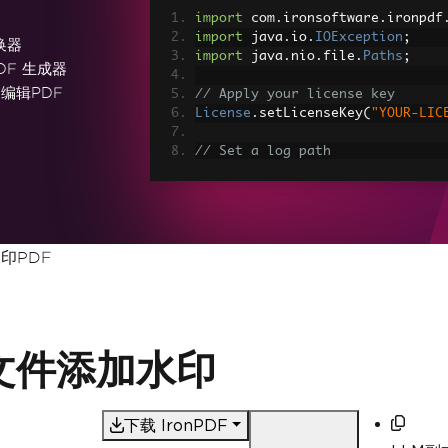
import
 com
.
ironsoftware
.
ironpdf
import
 java
.
io
.
IOException
;
转换器
import
 java
.
nio
.
file
.
Paths
;
DF 生成器
和编辑PDF
// Apply your license key
License
.
setLicenseKey
(
"YOUR-LIC
// Set a log path
Settings
.
setLogPath
(
Paths
.
get
(
"
// Render the HTML as a PDF. St
PdfDocument
 myPdf 
=
PdfDocument
> Made with IronPDF!"
);
水印PDF
// Save the PdfDocument to a fi
myPdf
.
saveAs
(
Paths
.
get
(
"html_sa
F 文件添加水印
下载 IronPDF