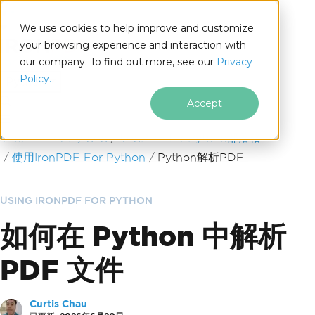
We use cookies to help improve and customize
your browsing experience and interaction with
our company. To find out more, see our
Privacy
for
Policy.
Python
Accept
跳至頁尾內容
IronPDF for Python
IronPDF for Python部落格
使用IronPDF For Python
Python解析PDF
USING IRONPDF FOR PYTHON
如何在 Python 中解析
PDF 文件
Curtis Chau