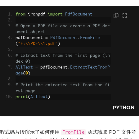
from
 ironpdf 
import
PdfDocument
# Open a PDF file and create a PDF doc
ument object
pdfDocument 
=
PdfDocument
.
FromFile
(
"F:\\PDF\\1.pdf"
)
# Extract text from the first page (in
dex 0)
AllText
=
 pdfDocument
.
ExtractTextFromP
age
(
0
)
# Print the extracted text from the fi
rst page
print
(
AllText
)
PYTHON
程式碼片段演示了如何使用
函式讀取 PDF 文件並
FromFile