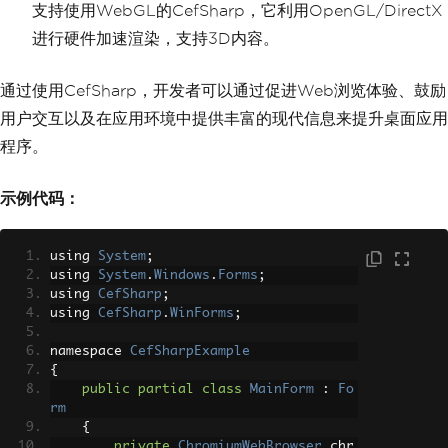
支持使用WebGL的CefSharp，它利用OpenGL/DirectX
进行硬件加速渲染，支持3D内容。
通过使用CefSharp，开发者可以通过促进Web浏览体验、鼓励
用户交互以及在应用环境中提供丰富的现代信息来提升桌面应用
程序。
示例代码：
using 
System
;
using 
System
.
Windows
.
Forms
;
using 
CefSharp
;
using 
CefSharp
.
WinForms
;
namespace 
CefSharpExample
{
public
partial
class
MainForm
:
Fo
rm
{
private
ChromiumWebBrowser
 chr