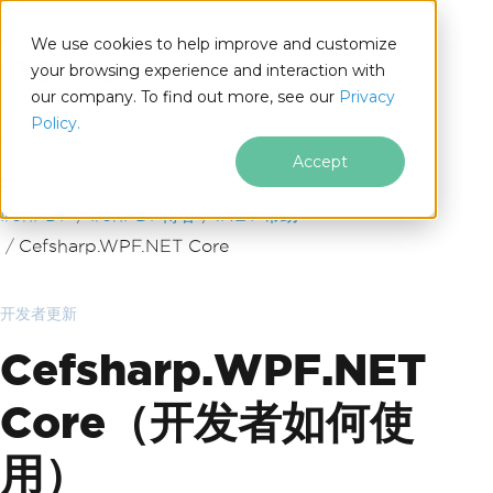
We use cookies to help improve and customize
your browsing experience and interaction with
our company. To find out more, see our
Privacy
for
Policy.
.NET
Accept
跳至页脚内容
IronPDF
IronPDF博客
.NET 帮助
Cefsharp.WPF.NET Core
开发者更新
Cefsharp.WPF.NET
Core（开发者如何使
用）