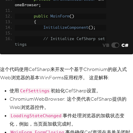
omeBrowser
;
public
MainForm
()
{
InitializeComponent
();
// Initialize CefSharp set
VB
C#
tings
CefSettings
 settings 
=
new
CefSettings
();
Cef
.
Initialize
(
settings
);
这个代码使用CefSharp来开发一个基于Chromium的嵌入式
// Create the ChromiumWebB
Web浏览器的基本WinForms应用程序。 这是解释:
rowser instance
            chromeBrowser 
=
new
Chromi
umWebBrowser
(
"https://ironpdf.com/"
);
使用
初始化CefSharp设置。
CefSettings
// Load a URL
ChromiumWebBrowser: 这个类代表CefSharp提供的
Web浏览器控件。
// Add the ChromiumWebBrow
ser control to the form
事件处理浏览器的加载状态变
LoadingStateChanged
this
.
Controls
.
Add
(
chromeBr
化，例如，当页面加载完成时。
owser
);
            chromeBrowser
.
Dock
=
DockS
事件确保Cef资源在表单关闭时
MainForm_FormClosing