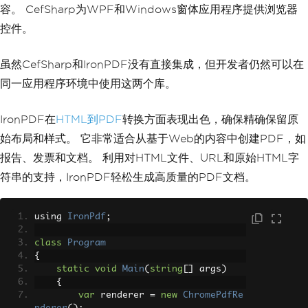
容。 CefSharp为WPF和Windows窗体应用程序提供浏览器
// Dispose of Cef resources wh
en the form is closed
控件。
private
void
MainForm_FormClos
ing
(
object
 sender
,
FormClosingEventArg
s
 e
)
虽然CefSharp和IronPDF没有直接集成，但开发者仍然可以在
{
同一应用程序环境中使用这两个库。
Cef
.
Shutdown
();
}
}
IronPDF在
HTML到PDF
转换方面表现出色，确保精确保留原
}
始布局和样式。 它非常适合从基于Web的内容中创建PDF，如
报告、发票和文档。 利用对HTML文件、URL和原始HTML字
符串的支持，IronPDF轻松生成高质量的PDF文档。
using 
IronPdf
;
class
Program
{
static
void
Main
(
string
[]
 args
)
{
var
 renderer 
=
new
ChromePdfRe