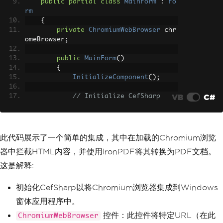
public
partial
class
MainForm
:
Fo
rm
{
private
ChromiumWebBrowser
 chr
omeBrowser
;
public
MainForm
()
{
InitializeComponent
();
VB
C#
// Initialize CefSharp
CefSettings
 settings 
=
new
CefSettings
();
Cef
.
Initialize
(
settings
);
此代码展示了一个简单的集成，其中在加载的Chromium浏览
// Create the ChromiumWebB
器中拦截HTML内容，并使用IronPDF将其转换为PDF文档。
rowser instance
            chromeBrowser 
=
new
Chromi
这是解释:
umWebBrowser
(
"https://ironpdf.com/"
);
// Load a URL
初始化CefSharp以将Chromium浏览器集成到Windows
窗体应用程序中。
// Add the ChromiumWebBrow
ser control to the form
控件：此控件将特定URL（在此
ChromiumWebBrowser
this
.
Controls
.
Add
(
chromeBr