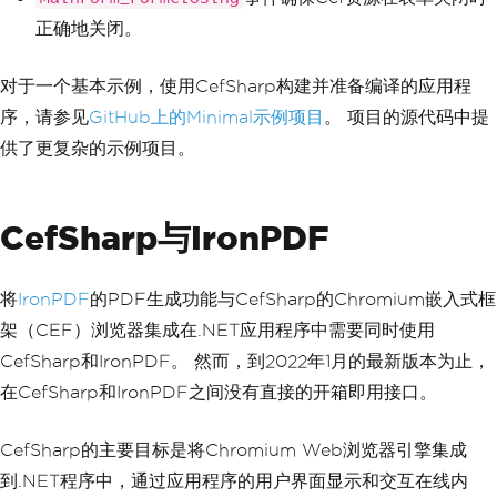
tyle
.
Fill
;
// Fill the entire form
正确地关闭。
// Handle when the browser 
component has finished loading
对于一个基本示例，使用CefSharp构建并准备编译的应用程
            chromeBrowser
.
LoadingState
Changed
+=
ChromeBrowser_LoadingStateC
序，请参见
GitHub上的Minimal示例项目
。 项目的源代码中提
hanged
;
供了更复杂的示例项目。
}
private
void
ChromeBrowser_Loa
dingStateChanged
(
object
 sender
,
Loadin
CefSharp与IronPDF
gStateChangedEventArgs
 e
)
{
if
(!
e
.
IsLoading
)
将
IronPDF
的PDF生成功能与CefSharp的Chromium嵌入式框
{
// Page has finished l
架（CEF）浏览器集成在.NET应用程序中需要同时使用
oading
CefSharp和IronPDF。 然而，到2022年1月的最新版本为止，
// Perform actions aft
er the page has loaded
在CefSharp和IronPDF之间没有直接的开箱即用接口。
Console
.
WriteLine
(
"Fin
ished loading."
);
CefSharp的主要目标是将Chromium Web浏览器引擎集成
}
}
到.NET程序中，通过应用程序的用户界面显示和交互在线内