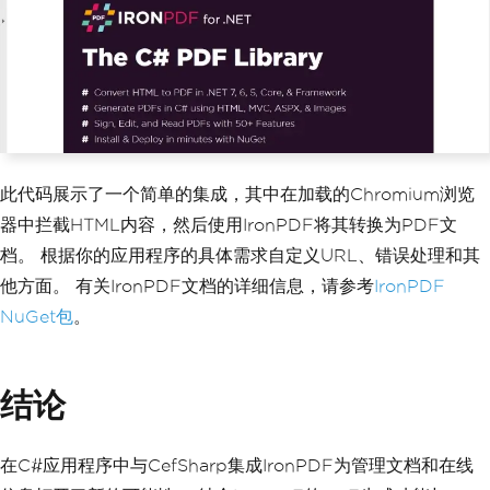
// Use IronPDF to gene
rate a PDF from the captured HTML cont
ent
var
Renderer
=
new
Iro
nPdf
.
HtmlToPdf
();
var
 PDF 
=
Renderer
.
Ren
derHtmlAsPdf
(
htmlContent
);
                PDF
.
SaveAs
(
"Output.pd
f"
);
// Save the generated PDF
此代码展示了一个简单的集成，其中在加载的Chromium浏览
器中拦截HTML内容，然后使用IronPDF将其转换为PDF文
Console
.
WriteLine
(
"PDF 
generated successfully."
);
档。 根据你的应用程序的具体需求自定义URL、错误处理和其
}
他方面。 有关IronPDF文档的详细信息，请参考
IronPDF
}
NuGet包
。
// Dispose of Cef resources wh
en the form is closed to avoid unneces
sary memory usage
结论
private
void
MainForm_FormClos
ing
(
object
 sender
,
FormClosingEventArg
s
 e
)
{
在C#应用程序中与CefSharp集成IronPDF为管理文档和在线
Cef
.
Shutdown
();