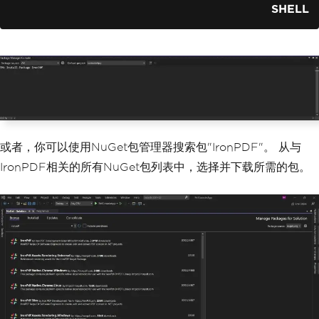
var
 pdfFromUrl 
=
 renderer
.
Rend
SHELL
erUrlAsPdf
(
url
);
        pdfFromUrl
.
SaveAs
(
"URLToPDF.pd
f"
);
}
}
或者，你可以使用NuGet包管理器搜索包"IronPDF"。 从与
IronPDF相关的所有NuGet包列表中，选择并下载所需的包。