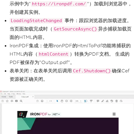
示例中为"
"）加载到浏览器中，
owser
);
https://ironpdf.com/
            chromeBrowser
.
Dock
=
DockS
并创建其实例。
tyle
.
Fill
;
// Fill the entire form
事件：跟踪浏览器的加载进度。
LoadingStateChanged
// Handle when the browser 
当页面加载完成时（
异步捕获加载页
GetSourceAsync()
component has finished loading
面的HTML内容。
            chromeBrowser
.
LoadingState
Changed
+=
ChromeBrowser_LoadingStateC
IronPDF集成：使用IronPDF的HtmlToPdf功能将捕获的
hanged
;
HTML内容（
）转换为PDF文档。 生成的
htmlContent
}
PDF被保存为"Output.pdf"。
private
async
void
ChromeBrows
表单关闭：在表单关闭后调用
确保Cef
Cef.Shutdown()
er_LoadingStateChanged
(
object
 sender
,
LoadingStateChangedEventArgs
 e
)
资源被正确关闭。
{
if
(!
e
.
IsLoading
)
{
// Page has finished l
oading
// Capture HTML conten
t after page load completes
string
 htmlContent 
=
a
wait
 chromeBrowser
.
GetSourceAsync
();