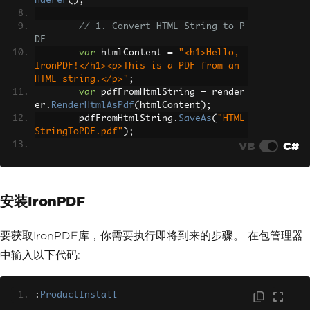
nderer
();
// 1. Convert HTML String to P
DF
var
 htmlContent 
=
"<h1>Hello, 
IronPDF!</h1><p>This is a PDF from an 
HTML string.</p>"
;
var
 pdfFromHtmlString 
=
 render
er
.
RenderHtmlAsPdf
(
htmlContent
);
        pdfFromHtmlString
.
SaveAs
(
"HTML
StringToPDF.pdf"
);
VB
C#
// 2. Convert HTML File to PDF
var
 htmlFilePath 
=
"path_to_yo
ur_html_file.html"
;
// Specify the pat
安装IronPDF
h to your HTML file
var
 pdfFromHtmlFile 
=
 rendere
r
.
RenderHtmlFileAsPdf
(
htmlFilePath
);
要获取IronPDF库，你需要执行即将到来的步骤。 在包管理器
        pdfFromHtmlFile
.
SaveAs
(
"HTMLFi
leToPDF.pdf"
);
中输入以下代码:
// 3. Convert URL to PDF
var
 url 
=
"http://ironpdf.co
:
ProductInstall
m"
;
// Specify the URL