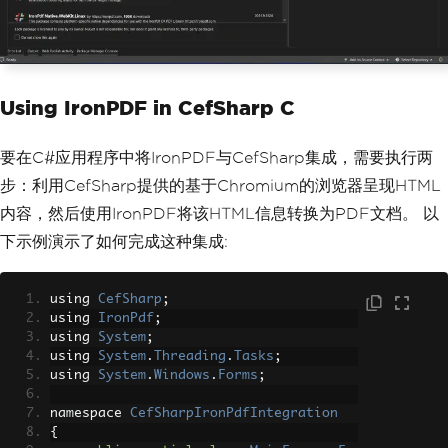
Using IronPDF in CefSharp C
要在C#应用程序中将IronPDF与CefSharp集成，需要执行两
步：利用CefSharp提供的基于Chromium的浏览器呈现HTML
内容，然后使用IronPDF将该HTML信息转换为PDF文档。 以
下示例演示了如何完成这种集成:
using 
CefSharp
;
using 
IronPdf
;
using 
System
;
using 
System
.
Threading
.
Tasks
;
using 
System
.
Windows
.
Forms
;
namespace 
CefSharpIronPdfIntegration
{