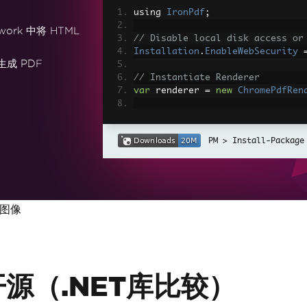
using 
IronPdf
;
work 中将 HTML
// Disable local disk access or
Installation
.
EnableWebSecurity
生成 PDF
// Instantiate Renderer
var
 renderer 
=
new
ChromePdfRen
// Create a PDF from a HTML str
var
 pdf 
=
 renderer
.
RenderHtmlAs
Install-Package
// Export to a file or Stream
pdf
.
SaveAs
(
"output.pdf"
);
// Advanced Example with HTML A
为图像
// Load external html assets: I
// An optional BasePath 'C:\site
load assets from
var
 myAdvancedPdf 
=
 renderer
.
Re
g'>"
,
@"C:\site\assets\"
);
myAdvancedPdf
.
SaveAs
(
"html-with
开源（.NET库比较）