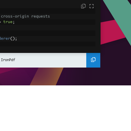
 cross-origin requests
=
true
;
derer
();
ing using C#
Pdf
(
"<h1>Hello World</h1>"
);
 IronPdf
ssets
mages, CSS and JavaScript.
\assets\' is set as the file location to 
nderHtmlAsPdf
(
"<img src='icons/iron.pn
-assets.pdf"
);