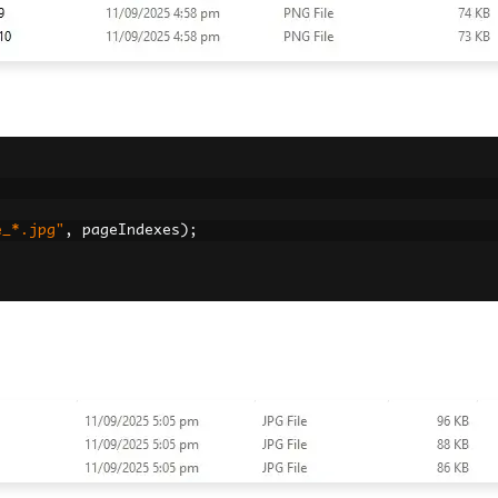
e_*.jpg"
,
 pageIndexes
);