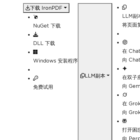
下载 IronPDF
LLM副
将页面复
NuGet 下载
DLL 下载
在 Cha
向 Ch
Windows 安装程序
LLM副本
在双子
向 Ge
免费试用
在 Gro
向 Gr
打开困
向 Pe