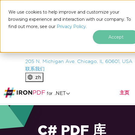
IRON
SOFTWARE
We use cookies to help improve and customize your
产品
browsing experience and interaction with our company. To
find out more, see our
企业
Privacy Policy.
解决方案
Accept
资源
关于我们
205 N. Michigan Ave. Chicago, IL 60601, USA
联系我们
zh
主页
.NET
for
C# PDF 库