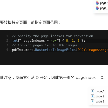
要转换特定页面，请指定页面范围：
// Specify the page indexes for conversion
int
[]
 pageIndexes 
=
new
[]
{
0
,
1
,
2
};
// Convert pages 1-3 to JPG images
pdfDocument
.
RasterizeToImageFiles
(
@"C:\images\pag
请注意，页面索引从 0 开始，因此第一页的 pageIndex = 0。