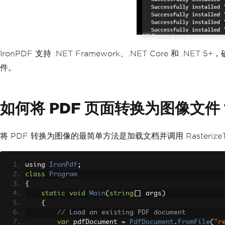
IronPDF 支持 .NET Framework、.NET Core 和
件。
如何将 PDF 页面转换为图像文件
将 PDF 转换为图像的最简单方法是加载文档并调用 RasterizeToI
using 
IronPdf
;
class
Program
{
static
void
Main
(
string
[]
 args
)
{
// Load an existing PDF document
var
 pdfDocument 
=
PdfDocument
.
FromFile
(
"r