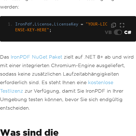
werden:
IronPdf
.
License
.
LicenseKey
=
"YOUR-LIC
ENSE-KEY-HERE"
;
VB
C#
Das
IronPDF NuGet Paket
zielt auf .NET 8+ ab und wird
mit einer integrierten Chromium-Engine ausgeliefert,
sodass keine zusätzlichen Laufzeitabhängigkeiten
erforderlich sind. Es steht Ihnen eine
kostenlose
Testlizenz
zur Verfügung, damit Sie IronPDF in Ihrer
Umgebung testen können, bevor Sie sich endgültig
entscheiden.
Was sind die