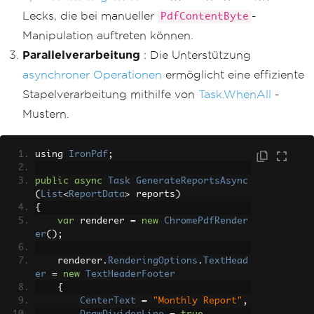
Lecks, die bei manueller
-
PdfContentByte
Manipulation auftreten können.
Parallelverarbeitung
: Die Unterstützung
asynchroner Operationen
ermöglicht eine effiziente
Stapelverarbeitung mithilfe von
Task.WhenAll
-
Mustern.
using 
IronPdf
;
public
async
Task
GenerateReportsAsync
(
List
<
ReportData
>
 reports
)
{
var
 renderer 
=
new
ChromePdfRender
er
();
    renderer
.
RenderingOptions
.
TextHead
er
=
new
TextHeaderFooter
{
CenterText
=
"Monthly Report"
,