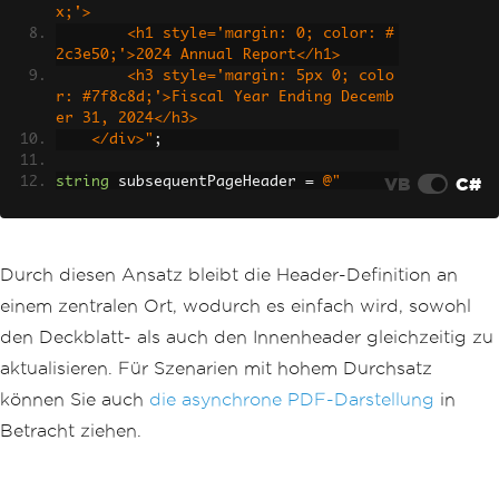
x;'>
        <h1 style='margin: 0; color: #
2c3e50;'>2024 Annual Report</h1>
        <h3 style='margin: 5px 0; colo
r: #7f8c8d;'>Fiscal Year Ending Decemb
er 31, 2024</h3>
    </div>"
;
VB
C#
string
 subsequentPageHeader 
=
@"
    <div style='display: flex; justify
-content: space-between; align-items: 
center;'>
        <img src='logo-small.png' styl
Durch diesen Ansatz bleibt die Header-Definition an
e='height: 30px;'>
einem zentralen Ort, wodurch es einfach wird, sowohl
        <span>Annual Report 2024</span
>
den Deckblatt- als auch den Innenheader gleichzeitig zu
        <span>Page {page}</span>
aktualisieren. Für Szenarien mit hohem Durchsatz
    </div>"
;
können Sie auch
die asynchrone PDF-Darstellung
in
renderer
.
RenderingOptions
.
HtmlHeader
=
Betracht ziehen.
new
HtmlHeaderFooter
{
HtmlFragment
=
 $@
"