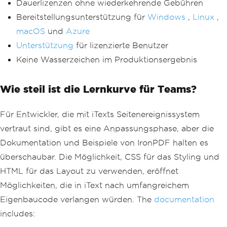
Dauerlizenzen ohne wiederkehrende Gebühren
mlAsPdfAsync
(
html
);
});
Bereitstellungsunterstützung für
Windows
,
Linux
,
macOS
und
Azure
PdfDocument
[]
 pdfs 
=
await
Task
.
Wh
enAll
(
tasks
);
Unterstützung
für lizenzierte Benutzer
}
Keine Wasserzeichen im Produktionsergebnis
Wie steil ist die Lernkurve für Teams?
Für Entwickler, die mit iTexts Seitenereignissystem
vertraut sind, gibt es eine Anpassungsphase, aber die
Dokumentation und Beispiele von IronPDF halten es
überschaubar. Die Möglichkeit, CSS für das Styling und
HTML für das Layout zu verwenden, eröffnet
Möglichkeiten, die in iText nach umfangreichem
Eigenbaucode verlangen würden. The
documentation
includes: