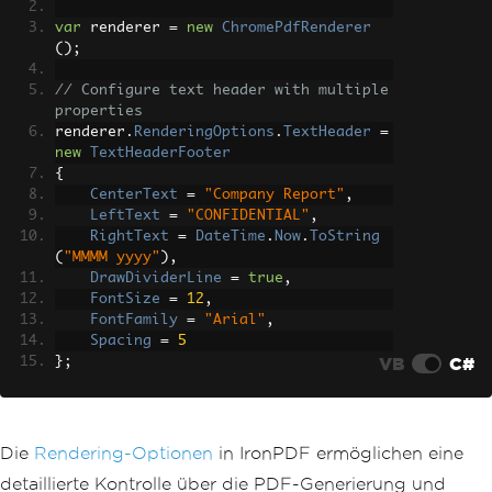
var
 renderer 
=
new
ChromePdfRenderer
();
// Configure text header with multiple 
properties
renderer
.
RenderingOptions
.
TextHeader
=
new
TextHeaderFooter
{
CenterText
=
"Company Report"
,
LeftText
=
"CONFIDENTIAL"
,
RightText
=
DateTime
.
Now
.
ToString
(
"MMMM yyyy"
),
DrawDividerLine
=
true
,
FontSize
=
12
,
FontFamily
=
"Arial"
,
Spacing
=
5
VB
C#
};
// Configure text footer with dynamic 
placeholders
renderer
.
RenderingOptions
.
TextFooter
=
Die
Rendering-Optionen
in IronPDF ermöglichen eine
new
TextHeaderFooter
detaillierte Kontrolle über die PDF-Generierung und
{