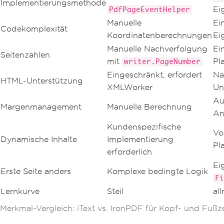
Implementierungsmethode
Ei
PdfPageEventHelper
Manuelle
Ei
Codekomplexität
Koordinatenberechnungen
Ei
Manuelle Nachverfolgung
Ei
Seitenzahlen
mit
Pl
writer.PageNumber
Eingeschränkt, erfordert
Na
HTML-Unterstützung
XMLWorker
Un
Au
Margenmanagement
Manuelle Berechnung
An
Kundenspezifische
Vo
Dynamische Inhalte
Implementierung
Pl
erforderlich
Ei
Erste Seite anders
Komplexe bedingte Logik
Fi
Lernkurve
Steil
al
Merkmal-Vergleich: iText vs. IronPDF für Kopf- und Fußze