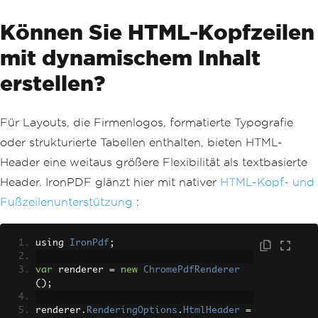
t
)
{
Können Sie HTML-Kopfzeilen
ColumnText
.
ShowTextAligned
(
tot
alPageCount
,
Element
.
ALIGN_LEFT
,
mit dynamischem Inhalt
new
Phrase
(
writer
.
PageNumb
er
.
ToString
(),
 normalFont
),
0
,
0
,
0
);
erstellen?
}
}
Für Layouts, die Firmenlogos, formatierte Typografie
oder strukturierte Tabellen enthalten, bieten HTML-
Header eine weitaus größere Flexibilität als textbasierte
Header. IronPDF glänzt hier mit nativer
HTML-Kopf- und
Fußzeilenunterstützung
:
using 
IronPdf
;
var
 renderer 
=
new
ChromePdfRenderer
();
renderer
.
RenderingOptions
.
HtmlHeader
=