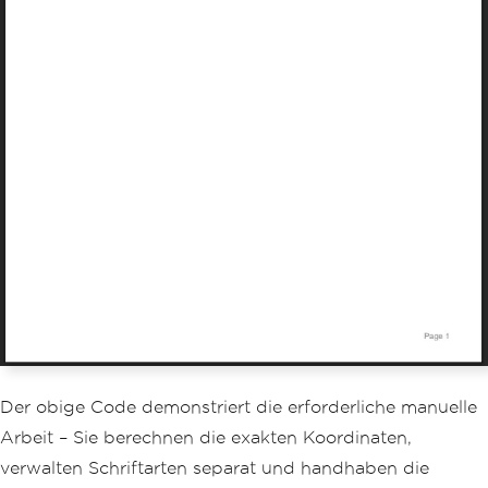
PdfWriter
 writer 
=
PdfWriter
.
GetInstan
ce
(
document
,
 stream
);
writer
.
PageEvent
=
new
HeaderFooterEve
nt
();
Der obige Code demonstriert die erforderliche manuelle
Arbeit – Sie berechnen die exakten Koordinaten,
verwalten Schriftarten separat und handhaben die