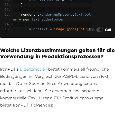
DrawDividerLine
=
true
};
    renderer
.
RenderingOptions
.
TextFoot
er
=
new
TextHeaderFooter
{
VB
C#
RightText
=
"Page {page} of {t
otal-pages}"
,
DrawDividerLine
=
true
};
Welche Lizenzbestimmungen gelten für die
// Disable JavaScript if not requi
Verwendung in Produktionsprozessen?
red for faster rendering
    renderer
.
RenderingOptions
.
EnableJa
vaScript
=
false
;
IronPDFs
Lizenzmodell
bietet kommerziell freundliche
    renderer
.
RenderingOptions
.
CssMedia
Bedingungen im Vergleich zur AGPL-Lizenz von iText,
Type
=
PdfCssMediaType
.
Print
;
die das Open-Sourcen Ihres Anwendungscodes
var
 tasks 
=
 reports
.
Select
(
async
 r
erfordert, es sei denn, Sie erwerben eine separate
eport 
=>
kommerzielle iText-Lizenz. Für Produktionssysteme
{
string
 html 
=
await
GenerateHt
bietet IronPDF Folgendes:
mlAsync
(
report
);
return
await
 renderer
.
RenderHt