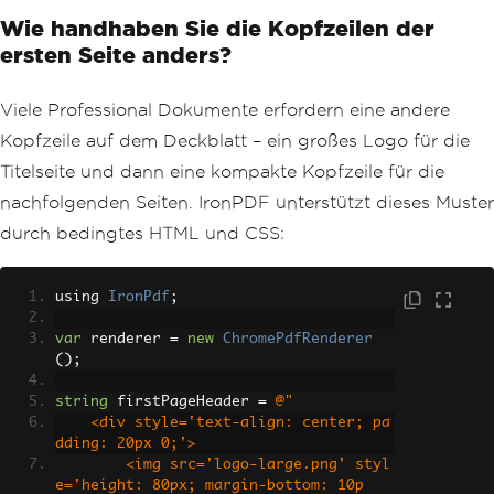
text-align: right;'>Annual Report 2024
Wie handhaben Sie die Kopfzeilen der
</td>
            </tr>
ersten Seite anders?
        </table>"
,
MaxHeight
=
30
,
Viele Professional Dokumente erfordern eine andere
DrawDividerLine
=
true
};
Kopfzeile auf dem Deckblatt – ein großes Logo für die
Titelseite und dann eine kompakte Kopfzeile für die
var
 pdf 
=
 renderer
.
RenderHtmlAsPdf
(
htm
lContent
);
nachfolgenden Seiten. IronPDF unterstützt dieses Muster
pdf
.
SaveAs
(
"annual-report.pdf"
);
durch bedingtes HTML und CSS:
using 
IronPdf
;
var
 renderer 
=
new
ChromePdfRenderer
();
string
 firstPageHeader 
=
@"
    <div style='text-align: center; pa
dding: 20px 0;'>
        <img src='logo-large.png' styl
e='height: 80px; margin-bottom: 10p