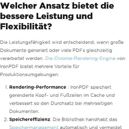
<style>
Welcher Ansatz bietet die
.
first
-
page 
{{
display
:
 non
e
;}}
bessere Leistung und
.
other
-
pages 
{{
display
:
 bl
ock
;}}
Flexibilität?
@page
:
first 
{{
.
first
-
page 
{{
display
:
block
;}}
Die Leistungsfähigkeit wird entscheidend, wenn große
.
other
-
pages 
{{
displa
y
:
 none
;}}
Dokumente generiert oder viele PDFs gleichzeitig
}}
verarbeitet werden.
Die Chrome-Rendering-Engine
von
</
style
>
IronPDF bietet mehrere Vorteile für
<
div 
class
=
'first-page'
>{
first
PageHeader
}</
div
>
Produktionsumgebungen:
<
div 
class
=
'other-pages'
>{
subs
equentPageHeader
}</
div
>
",
Rendering-Performance
: IronPDF speichert
MaxHeight
=
100
};
gerenderte Kopf- und Fußzeilen im Cache und
verbessert so den Durchsatz bei mehrseitigen
var
 pdf 
=
 renderer
.
RenderHtmlAsPdf
(
htm
lContent
);
Dokumenten.
pdf
.
SaveAs
(
"report-with-cover.pdf"
);
Speichereffizienz
: Die Bibliothek handhabt das
Speichermanagement
automatisch und vermeidet