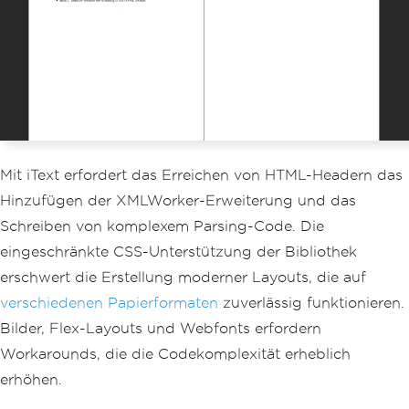
                Classification: Public
            </div>
        </div>"
,
MaxHeight
=
80
,
DrawDividerLine
=
true
,
BaseUrl
=
new
Uri
(
System
.
IO
.
Path
.
G
etFullPath
(
"assets/"
)).
AbsoluteUri
};
renderer
.
RenderingOptions
.
HtmlFooter
=
Mit iText erfordert das Erreichen von HTML-Headern das
new
HtmlHeaderFooter
Hinzufügen der XMLWorker-Erweiterung und das
{
HtmlFragment
=
@"
Schreiben von komplexem Parsing-Code. Die
        <table style='width: 100%; fon
eingeschränkte CSS-Unterstützung der Bibliothek
t-size: 10px; color: #34495e;'>
erschwert die Erstellung moderner Layouts, die auf
            <tr>
                <td style='width: 33%; 
verschiedenen Papierformaten
zuverlässig funktionieren.
text-align: left;'>Generated: {date} a
Bilder, Flex-Layouts und Webfonts erfordern
t {time}</td>
                <td style='width: 34%; 
Workarounds, die die Codekomplexität erheblich
text-align: center;'>Page {page} of {t
erhöhen.
otal-pages}</td>
                <td style='width: 33%; 