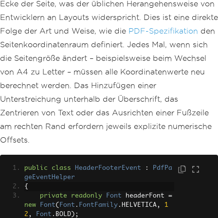
Ecke der Seite, was der üblichen Herangehensweise von
Entwicklern an Layouts widerspricht. Dies ist eine direkte
Folge der Art und Weise, wie die
PDF-Spezifikation
den
Seitenkoordinatenraum definiert. Jedes Mal, wenn sich
die Seitengröße ändert – beispielsweise beim Wechsel
von A4 zu Letter – müssen alle Koordinatenwerte neu
berechnet werden. Das Hinzufügen einer
Unterstreichung unterhalb der Überschrift, das
Zentrieren von Text oder das Ausrichten einer Fußzeile
am rechten Rand erfordern jeweils explizite numerische
Offsets.
public
class
HeaderFooterEvent
:
PdfPa
geEventHelper
{
private
readonly
Font
 headerFont 
=
new
Font
(
Font
.
FontFamily
.
HELVETICA
,
1
2
,
Font
.
BOLD
);