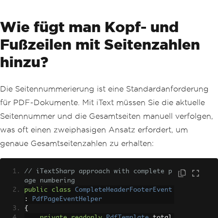
Wie fügt man Kopf- und
Fußzeilen mit Seitenzahlen
hinzu?
Die Seitennummerierung ist eine Standardanforderung
für PDF-Dokumente. Mit iText müssen Sie die aktuelle
Seitennummer und die Gesamtseiten manuell verfolgen,
was oft einen zweiphasigen Ansatz erfordert, um
genaue Gesamtseitenzahlen zu erhalten:
// iTextSharp approach with complete p
age numbering
public
class
CompleteHeaderFooterEvent
:
PdfPageEventHelper
{
private
readonly
PdfTemplate
 total