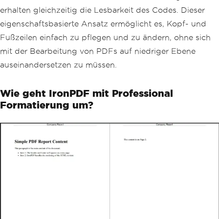
LeftText
=
"{date} {time}"
,
erhalten gleichzeitig die Lesbarkeit des Codes. Dieser
CenterText
=
"© 2024 Company Nam
eigenschaftsbasierte Ansatz ermöglicht es, Kopf- und
e"
,
RightText
=
"Page {page} of {total
Fußzeilen einfach zu pflegen und zu ändern, ohne sich
-pages}"
,
mit der Bearbeitung von PDFs auf niedriger Ebene
DrawDividerLine
=
true
,
FontSize
=
10
,
auseinandersetzen zu müssen.
Spacing
=
10
};
Wie geht IronPDF mit Professional
// Set margins to ensure proper spacin
Formatierung um?
g
renderer
.
RenderingOptions
.
MarginTop
=
30
;
renderer
.
RenderingOptions
.
MarginBottom
=
25
;
var
 pdf 
=
 renderer
.
RenderHtmlAsPdf
(
htm
lContent
);
pdf
.
SaveAs
(
"report.pdf"
);