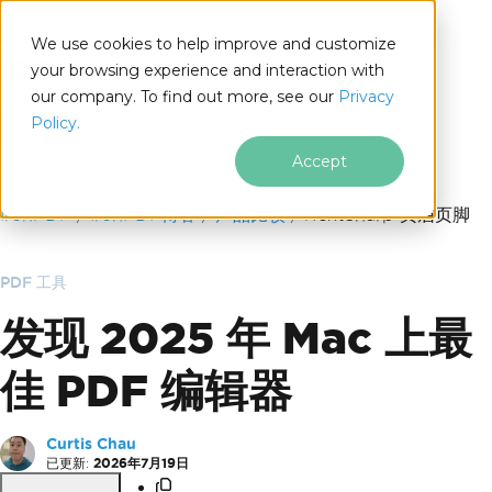
We use cookies to help improve and customize
your browsing experience and interaction with
our company. To find out more, see our
Privacy
for
Policy.
.NET
Accept
跳至页脚内容
IronPDF
IronPDF博客
产品比较
iTextSharp 页眉页脚
PDF 工具
发现 2025 年 Mac 上最
佳 PDF 编辑器
Curtis Chau
已更新:
2026年7月19日