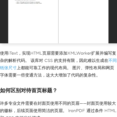
                Document ID: AR-2024-0
01<br>
                Classification: Public
            </div>
        </div>"
,
MaxHeight
=
80
,
DrawDividerLine
=
true
,
BaseUrl
=
new
Uri
(
System
.
IO
.
Path
.
G
etFullPath
(
"assets/"
)).
AbsoluteUri
};
使用iText，实现HTML页眉需要添加XMLWorker扩展并编写复
renderer
.
RenderingOptions
.
HtmlFooter
=
杂的解析代码。 该库对 CSS 的支持有限，因此难以生成在
不同
new
HtmlHeaderFooter
纸张尺寸
上都能可靠工作的现代布局。 图片、弹性布局和网页
{
HtmlFragment
=
@"
字体需要一些变通方法，这大大增加了代码的复杂性。
        <table style='width: 100%; fon
t-size: 10px; color: #34495e;'>
            <tr>
如何区别对待首页标题？
                <td style='width: 33%; 
text-align: left;'>Generated: {date} a
许多专业文件需要在封面页使用不同的页眉——封面页使用较大
t {time}</td>
                <td style='width: 34%; 
的徽标，后续页面使用简洁的页眉。 IronPDF 通过条件 HTML
text-align: center;'>Page {page} of {t