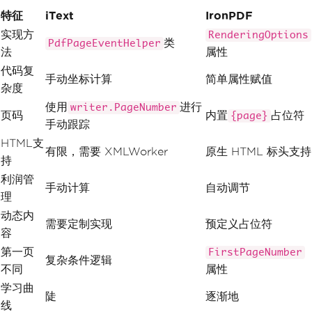
特征
iText
IronPDF
实现方
RenderingOptions
类
PdfPageEventHelper
法
属性
代码复
手动坐标计算
简单属性赋值
杂度
使用
进行
writer.PageNumber
页码
内置
占位符
{page}
手动跟踪
HTML支
有限，需要 XMLWorker
原生 HTML 标头支持
持
利润管
手动计算
自动调节
理
动态内
需要定制实现
预定义占位符
容
第一页
FirstPageNumber
复杂条件逻辑
不同
属性
学习曲
陡
逐渐地
线