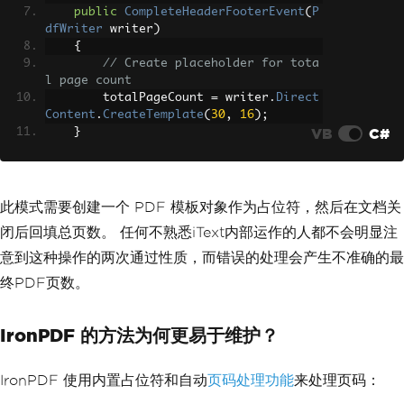
public
CompleteHeaderFooterEvent
(
P
dfWriter
 writer
)
{
// Create placeholder for tota
l page count
        totalPageCount 
=
 writer
.
Direct
Content
.
CreateTemplate
(
30
,
16
);
VB
C#
}
public
override
void
OnEndPage
(
Pdf
Writer
 writer
,
Document
 document
)
{
此模式需要创建一个 PDF 模板对象作为占位符，然后在文档关
PdfPTable
 footerTable 
=
new
Pd
闭后回填总页数。 任何不熟悉iText内部运作的人都不会明显注
fPTable
(
3
);
        footerTable
.
TotalWidth
=
 docum
意到这种操作的两次通过性质，而错误的处理会产生不准确的最
ent
.
PageSize
.
Width
-
 document
.
LeftMarg
终PDF页数。
in
-
 document
.
RightMargin
;
        footerTable
.
SetWidths
(
new
floa
t
[]
{
1
,
1
,
1
});
IronPDF 的方法为何更易于维护？
PdfPCell
 leftCell 
=
new
PdfPCe
ll
(
new
Phrase
(
DateTime
.
Now
.
ToString
(
"d
IronPDF 使用内置占位符和自动
页码处理功能
来处理页码：
d/MM/yyyy"
),
 normalFont
));