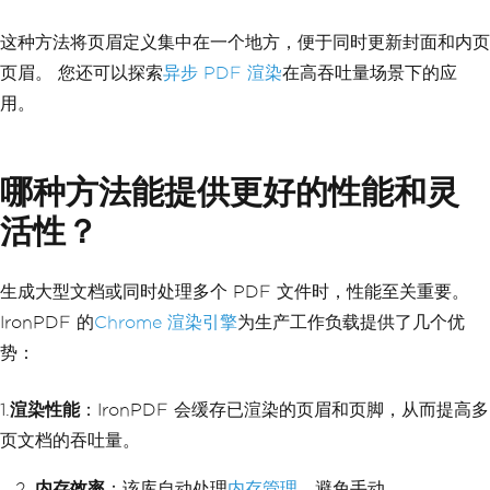
center;'>
        <img src='logo-small.png' styl
这种方法将页眉定义集中在一个地方，便于同时更新封面和内页
e='height: 30px;'>
页眉。 您还可以探索
异步 PDF 渲染
在高吞吐量场景下的应
        <span>Annual Report 2024</span
>
用。
        <span>Page {page}</span>
    </div>"
;
哪种方法能提供更好的性能和灵
renderer
.
RenderingOptions
.
HtmlHeader
=
new
HtmlHeaderFooter
活性？
{
HtmlFragment
=
 $@
"
<style>
.
first
-
page 
{{
display
:
 non
生成大型文档或同时处理多个 PDF 文件时，性能至关重要。
e
;}}
IronPDF 的
Chrome 渲染引擎
为生产工作负载提供了几个优
.
other
-
pages 
{{
display
:
 bl
ock
;}}
势：
@page
:
first 
{{
.
first
-
page 
{{
display
:
1.
渲染性能
：IronPDF 会缓存已渲染的页眉和页脚，从而提高多
block
;}}
.
other
-
pages 
{{
displa
页文档的吞吐量。
y
:
 none
;}}
}}
内存效率
：该库自动处理
内存管理
，避免手动