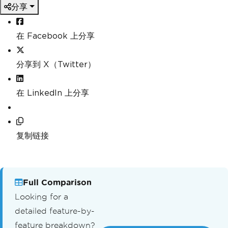
分享
在 Facebook 上分享
分享到 X（Twitter）
在 LinkedIn 上分享
复制链接
Full Comparison
Looking for a
detailed feature-by-
feature breakdown?