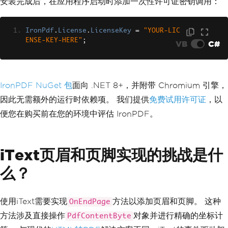
安装完成后，在应用程序启动时添加一次性许可证密钥调用：
IronPdf
.
License
.
LicenseKey
=
"YOUR-LIC
ENSE-KEY-HERE"
;
VB
C#
IronPDF NuGet 包
面向 .NET 8+，并附带 Chromium 引擎，
因此无需额外的运行时依赖项。 我们提供
免费试用许可证
，以
便您在购买前在您的环境中评估 IronPDF。
iText页眉和页脚实现的挑战是什
么？
使用iText需要实现
方法以添加页眉和页脚。 这种
OnEndPage
方法涉及直接操作
对象并进行精确的坐标计
PdfContentByte