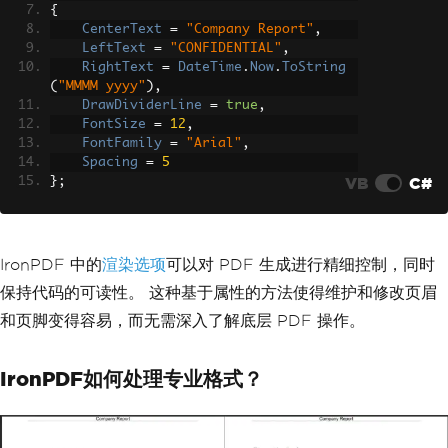
{
CenterText
=
"Company Report"
,
LeftText
=
"CONFIDENTIAL"
,
RightText
=
DateTime
.
Now
.
ToString
(
"MMMM yyyy"
),
DrawDividerLine
=
true
,
FontSize
=
12
,
FontFamily
=
"Arial"
,
Spacing
=
5
VB
C#
};
// Configure text footer with dynamic 
placeholders
renderer
.
RenderingOptions
.
TextFooter
=
IronPDF 中的
渲染选项
可以对 PDF 生成进行精细控制，同时
new
TextHeaderFooter
保持代码的可读性。 这种基于属性的方法使得维护和修改页眉
{
LeftText
=
"{date} {time}"
,
和页脚变得容易，而无需深入了解底层 PDF 操作。
CenterText
=
"© 2024 Company Nam
e"
,
RightText
=
"Page {page} of {total
IronPDF如何处理专业格式？
-pages}"
,
DrawDividerLine
=
true
,
FontSize
=
10
,
Spacing
=
10