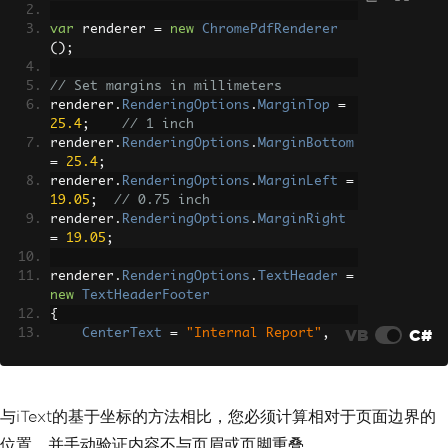
var
 renderer 
=
new
ChromePdfRenderer
();
// Set margins in millimeters
renderer
.
RenderingOptions
.
MarginTop
=
25.4
;
// 1 inch
renderer
.
RenderingOptions
.
MarginBottom
=
25.4
;
renderer
.
RenderingOptions
.
MarginLeft
=
19.05
;
// 0.75 inch
renderer
.
RenderingOptions
.
MarginRight
=
19.05
;
renderer
.
RenderingOptions
.
TextHeader
=
new
TextHeaderFooter
{
VB
C#
CenterText
=
"Internal Report"
,
DrawDividerLine
=
true
,
Spacing
=
5
};
与iText的基于坐标的方法相比，您必须计算相对于页面边界的
// Use print CSS media type for accura
位置，并手动验证内容不与页眉或页脚重叠。
te page layout