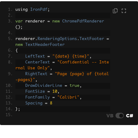
        leftCell
.
Border
=
Rectangle
.
NO
_BORDER
;
using 
IronPdf
;
        leftCell
.
HorizontalAlignment
=
Element
.
ALIGN_LEFT
;
var
 renderer 
=
new
ChromePdfRenderer
();
PdfPCell
 centerCell 
=
new
PdfP
Cell
(
new
Phrase
(
"Confidential"
,
 normal
renderer
.
RenderingOptions
.
TextFooter
=
Font
));
new
TextHeaderFooter
        centerCell
.
Border
=
Rectangle
.
{
NO_BORDER
;
LeftText
=
"{date} {time}"
,
        centerCell
.
HorizontalAlignment
CenterText
=
"Confidential -- Inte
=
Element
.
ALIGN_CENTER
;
rnal Use Only"
,
RightText
=
"Page {page} of {total
PdfPCell
 rightCell 
=
new
PdfPC
-pages}"
,
ell
();
DrawDividerLine
=
true
,
        rightCell
.
Border
=
Rectangle
.
N
FontSize
=
10
,
O_BORDER
;
FontFamily
=
"Calibri"
,
        rightCell
.
HorizontalAlignment
Spacing
=
8
=
Element
.
ALIGN_RIGHT
;
};
VB
C#
Chunk
 pageNum 
=
new
Chunk
(
$
"Pa
// Skip numbering on cover page
ge {writer.PageNumber} of "
,
 normalFon
renderer
.
RenderingOptions
.
FirstPageNum
t
);
ber
=
0
;
        rightCell
.
AddElement
(
pageNum
);