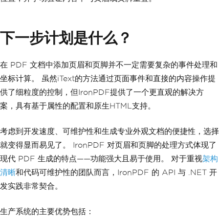
// See MDN reference: https://develope
r.mozilla.org/en-US/docs/Web/CSS/@medi
a/print
下一步计划是什么？
renderer
.
RenderingOptions
.
CssMediaType
=
PdfCssMediaType
.
Print
;
在 PDF 文档中添加页眉和页脚并不一定需要复杂的事件处理和
var
 pdf 
=
 renderer
.
RenderHtmlAsPdf
(
htm
lContent
);
坐标计算。 虽然iText的方法通过页面事件和直接的内容操作提
pdf
.
SaveAs
(
"margin-report.pdf"
);
供了细粒度的控制，但IronPDF提供了一个更直观的解决方
案，具有基于属性的配置和原生HTML支持。
考虑到开发速度、可维护性和生成专业外观文档的便捷性，选择
就变得显而易见了。 IronPDF 对页眉和页脚的处理方式体现了
现代 PDF 生成的特点——功能强大且易于使用。 对于重视
架构
清晰
和代码可维护性的团队而言，IronPDF 的 API 与 .NET 开
发实践非常契合。
生产系统的主要优势包括：