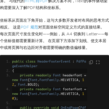
算。 与现代的
HTML转PDF
解决方案不同，iText的事件驱动架
构需要深入了解PDF结构和坐标系。
坐标系从页面左下角开始，这与大多数开发者对布局的思考方式
相反。 这是
PDF 规范
对页面坐标空间定义方式的直接结果。
每次页面尺寸发生变化时——例如，从 A4 切换到 Letter——每
个坐标值都需要重新计算。 在页眉下方添加下划线、使文本居
中或将页脚与右边距对齐都需要明确的数值偏移量。
public
class
HeaderFooterEvent
:
PdfPa
geEventHelper
{
private
readonly
Font
 headerFont 
=
new
Font
(
Font
.
FontFamily
.
HELVETICA
,
1
2
,
Font
.
BOLD
);
private
readonly
Font
 footerFont 
=
new
Font
(
Font
.
FontFamily
.
HELVETICA
,
1
0
);
public
override
void
OnEndPage
(
Pdf