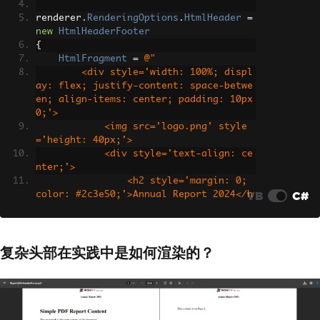
}
renderer
.
RenderingOptions
.
HtmlHeader
=
}
new
HtmlHeaderFooter
{
HtmlFragment
=
@"
        <div style='width: 100%; displ
ay: flex; justify-content: space-betwe
en; align-items: center; padding: 10px 
0;'>
            <img src='logo.png' style
='height: 40px;'>
            <div style='text-align: ce
nter;'>
                <h2 style='margin: 0; 
VB
C#
color: #2c3e50;'>Annual Report 2024</h
2>
                <p style='margin: 0; f
ont-size: 12px; color: #7f8c8d;'>Finan
复杂头部在实践中是如何渲染的？
cial Performance &amp; Strategic Overv
iew</p>
            </div>
            <div style='text-align: ri
ght; font-size: 11px; color: #95a5a
6;'>