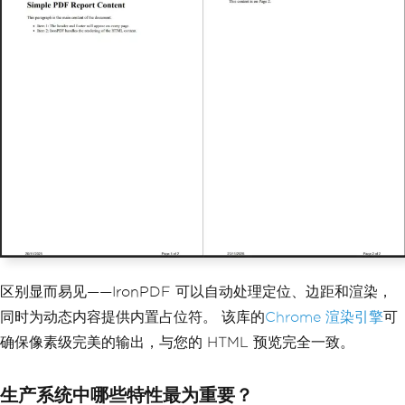
};
// Set margins to ensure proper spacin
g
renderer
.
RenderingOptions
.
MarginTop
=
30
;
renderer
.
RenderingOptions
.
MarginBottom
=
25
;
var
 pdf 
=
 renderer
.
RenderHtmlAsPdf
(
htm
lContent
);
pdf
.
SaveAs
(
"report.pdf"
);
区别显而易见——IronPDF 可以自动处理定位、边距和渲染，
同时为动态内容提供内置占位符。 该库的
Chrome 渲染引擎
可
确保像素级完美的输出，与您的 HTML 预览完全一致。
生产系统中哪些特性最为重要？