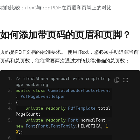
功能比较：iText与IronPDF在页眉和页脚上的对比
如何添加带页码的页眉和页脚？
页码是PDF文档的标准要求。 使用iText，您必须手动追踪当前
页码和总页数，往往需要两次通过才能获得准确的总页数：
// iTextSharp approach with complete p
age numbering
public
class
CompleteHeaderFooterEvent
:
PdfPageEventHelper
{
private
readonly
PdfTemplate
 total
PageCount
;
private
readonly
Font
 normalFont 
=
new
Font
(
Font
.
FontFamily
.
HELVETICA
,
1
0
);