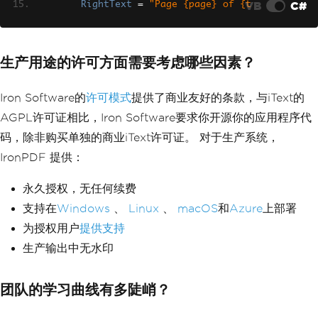
VB
C#
RightText
=
"Page {page} of {t
otal-pages}"
,
DrawDividerLine
=
true
};
生产用途的许可方面需要考虑哪些因素？
// Disable JavaScript if not requi
red for faster rendering
Iron Software的
许可模式
提供了商业友好的条款，与iText的
    renderer
.
RenderingOptions
.
EnableJa
vaScript
=
false
;
AGPL许可证相比，Iron Software要求你开源你的应用程序代
    renderer
.
RenderingOptions
.
CssMedia
码，除非购买单独的商业iText许可证。 对于生产系统，
Type
=
PdfCssMediaType
.
Print
;
IronPDF 提供：
var
 tasks 
=
 reports
.
Select
(
async
 r
eport 
=>
永久授权，无任何续费
{
支持在
Windows
string
、
 html 
Linux
=
、
await
macOS
GenerateHt
和
Azure
上部署
mlAsync
(
report
);
为授权用户
提供支持
return
await
 renderer
.
RenderHt
生产输出中无水印
mlAsPdfAsync
(
html
);
});
团队的学习曲线有多陡峭？
PdfDocument
[]
 pdfs 
=
await
Task
.
Wh
enAll
(
tasks
);
}