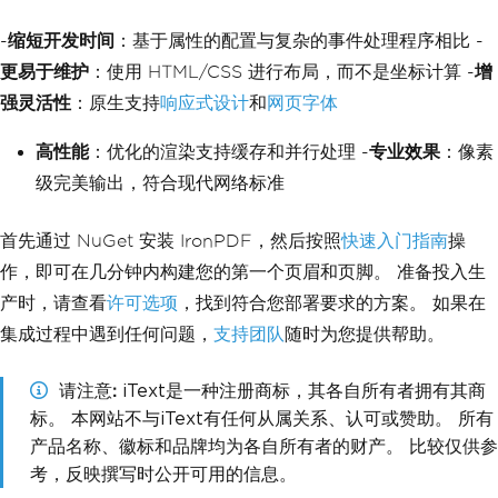
-
缩短开发时间
：基于属性的配置与复杂的事件处理程序相比 -
更易于维护
：使用 HTML/CSS 进行布局，而不是坐标计算 -
增
强灵活性
：原生支持
响应式设计
和
网页字体
高性能
：优化的渲染支持缓存和并行处理 -
专业效果
：像素
级完美输出，符合现代网络标准
首先通过 NuGet 安装 IronPDF，然后按照
快速入门指南
操
作，即可在几分钟内构建您的第一个页眉和页脚。 准备投入生
产时，请查看
许可选项
，找到符合您部署要求的方案。 如果在
集成过程中遇到任何问题，
支持团队
随时为您提供帮助。
请注意
iText是一种注册商标，其各自所有者拥有其商
标。 本网站不与iText有任何从属关系、认可或赞助。 所有
产品名称、徽标和品牌均为各自所有者的财产。 比较仅供参
考，反映撰写时公开可用的信息。