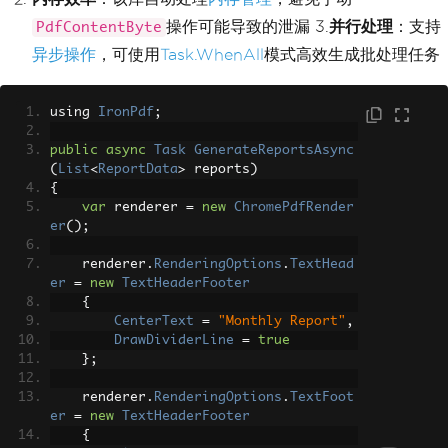
</
style
>
<
div 
class
=
'first-page'
>{
first
操作可能导致的泄漏 3.
并行处理
：支持
PdfContentByte
PageHeader
}</
div
>
异步操作
，可使用
Task.WhenAll
模式高效生成批处理任务
<
div 
class
=
'other-pages'
>{
subs
equentPageHeader
}</
div
>
",
MaxHeight
=
100
using 
IronPdf
;
};
public
async
Task
GenerateReportsAsync
var
 pdf 
=
 renderer
.
RenderHtmlAsPdf
(
htm
(
List
<
ReportData
>
 reports
)
lContent
);
{
pdf
.
SaveAs
(
"report-with-cover.pdf"
);
var
 renderer 
=
new
ChromePdfRender
er
();
    renderer
.
RenderingOptions
.
TextHead
er
=
new
TextHeaderFooter
{
CenterText
=
"Monthly Report"
,
DrawDividerLine
=
true
};
    renderer
.
RenderingOptions
.
TextFoot
er
=
new
TextHeaderFooter
{