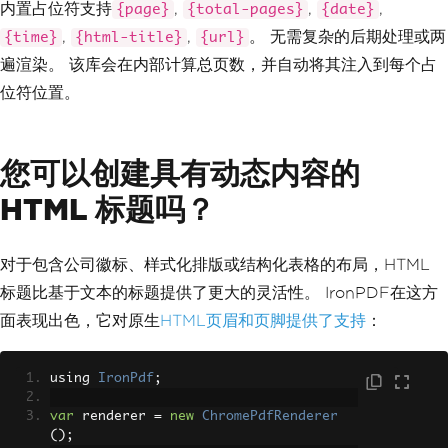
内置占位符支持
,
,
,
{page}
{total-pages}
{date}
        rightCell
.
AddElement
(
Image
.
Get
renderer
.
RenderingOptions
.
MarginBottom
Instance
(
totalPageCount
));
,
,
。 无需复杂的后期处理或两
{time}
{html-title}
{url}
=
25
;
renderer
.
RenderingOptions
.
MarginTop
=
遍渲染。 该库会在内部计算总页数，并自动将其注入到每个占
        footerTable
.
AddCell
(
leftCell
);
30
;
        footerTable
.
AddCell
(
centerCel
位符位置。
l
);
var
 pdf 
=
 renderer
.
RenderHtmlAsPdf
(
htm
        footerTable
.
AddCell
(
rightCel
lContent
);
l
);
您可以创建具有动态内容的
        footerTable
.
WriteSelectedRows
HTML 标题吗？
(
0
,
-
1
,
 document
.
LeftMargin
,
            document
.
PageSize
.
GetBotto
m
(
document
.
BottomMargin
),
 writer
.
Direc
tContent
);
对于包含公司徽标、样式化排版或结构化表格的布局，HTML
}
标题比基于文本的标题提供了更大的灵活性。 IronPDF在这方
public
override
void
OnCloseDocume
面表现出色，它对原生
HTML页眉和页脚提供了支持
：
nt
(
PdfWriter
 writer
,
Document
 documen
t
)
{
using 
IronPdf
;
ColumnText
.
ShowTextAligned
(
tot
alPageCount
,
Element
.
ALIGN_LEFT
,
var
 renderer 
=
new
ChromePdfRenderer
new
Phrase
(
writer
.
PageNumb
();
er
.
ToString
(),
 normalFont
),
0
,
0
,
0
);