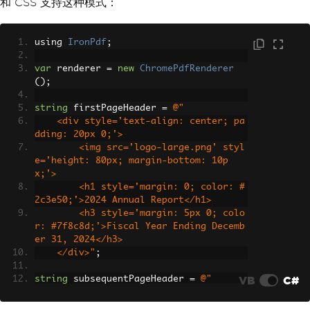
和 CSS 支持这种模式：
otal-pages}</td>
                <td style='width: 33%; 
text-align: right;'>Annual Report 2024
</td>
using 
IronPdf
;
            </tr>
        </table>"
,
var
 renderer 
=
new
ChromePdfRenderer
MaxHeight
=
30
,
();
DrawDividerLine
=
true
};
string
 firstPageHeader 
=
@"
    <div style='text-align: center; pa
var
 pdf 
=
 renderer
.
RenderHtmlAsPdf
(
htm
dding: 20px 0;'>
lContent
);
        <img src='logo-large.png' styl
pdf
.
SaveAs
(
"annual-report.pdf"
);
e='height: 80px; margin-bottom: 10p
x;'>
        <h1 style='margin: 0; color: #
2c3e50;'>2024 Annual Report</h1>
        <h3 style='margin: 5px 0; colo
r: #7f8c8d;'>Fiscal Year Ending Decemb
er 31, 2024</h3>
    </div>"
;
VB
C#
string
 subsequentPageHeader 
=
@"
    <div style='display: flex; justify
-content: space-between; align-items: 