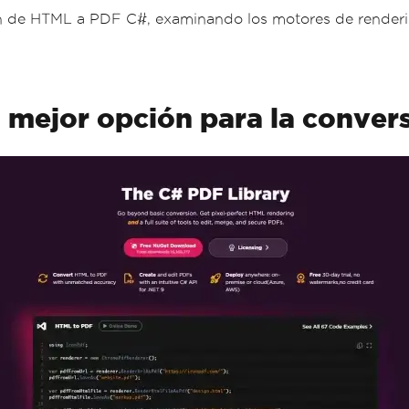
ión de HTML a PDF C#, examinando los motores de renderiz
a mejor opción para la conve