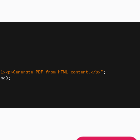
h1><p>Generate PDF from HTML content.</p>"
;
ing
);