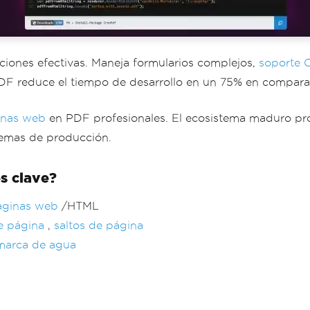
iones efectivas. Maneja formularios complejos,
soporte 
PDF reduce el tiempo de desarrollo en un 75% en comparac
inas web
en PDF profesionales. El ecosistema maduro pr
temas de producción.
es clave?
áginas web
/HTML
e página
,
saltos de página
marca de agua