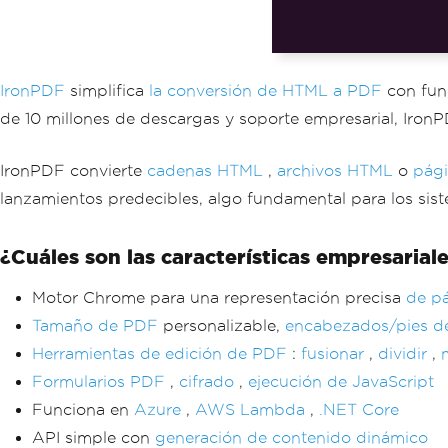
IronPDF
simplifica
la conversión de HTML a PDF
con func
de 10 millones de descargas y soporte empresarial, Iron
IronPDF convierte
cadenas HTML
,
archivos HTML
o
pág
lanzamientos predecibles, algo fundamental para los sis
¿Cuáles son las características empresarial
Motor Chrome para una representación precisa
de p
Tamaño de PDF
personalizable,
encabezados/pies d
Herramientas de edición de PDF
:
fusionar
,
dividir
,
Formularios PDF
,
cifrado
,
ejecución de JavaScript
Funciona en
Azure
,
AWS Lambda
,
.NET Core
API simple con
generación de contenido dinámico