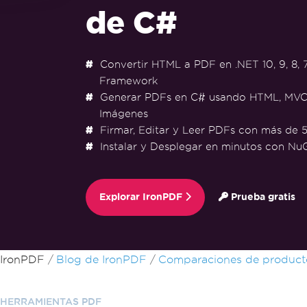
de C#
Convertir HTML a PDF en .NET 10, 9, 8, 7
Framework
Generar PDFs en C# usando HTML, MVC
Imágenes
Firmar, Editar y Leer PDFs con más de 5
Instalar y Desplegar en minutos con Nu
Explorar IronPDF
Prueba gratis
Saltar al pie de página
IronPDF
Blog de IronPDF
Comparaciones de product
HERRAMIENTAS PDF