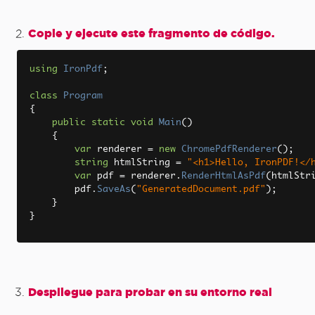
Copie y ejecute este fragmento de código.
using
IronPdf
;
class
Program
{
public
static
void
Main
()
{
var
 renderer 
=
new
ChromePdfRenderer
();
string
 htmlString 
=
"<h1>Hello, IronPDF!</
var
 pdf 
=
 renderer
.
RenderHtmlAsPdf
(
htmlStr
        pdf
.
SaveAs
(
"GeneratedDocument.pdf"
);
}
}
Despliegue para probar en su entorno real