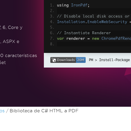
using 
IronPdf
;
// Disable local disk access or
Installation
.
EnableWebSecurity
, 6, Core y
// Instantiate Renderer
var
 renderer 
=
new
ChromePdfRen
, ASPX e
// Create a PDF from a HTML str
0 características
var
 pdf 
=
 renderer
.
RenderHtmlAs
Install-Package
Get
// Export to a file or Stream
pdf
.
SaveAs
(
"output.pdf"
);
// Advanced Example with HTML A
// Load external html assets: I
// An optional BasePath 'C:\site
load assets from
var
 myAdvancedPdf 
=
 renderer
.
Re
os
Biblioteca de C# HTML a PDF
g'>"
,
@"C:\site\assets\"
);
myAdvancedPdf
.
SaveAs
(
"html-with