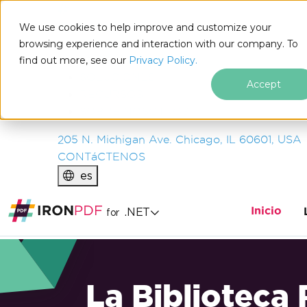
IRON
SOFTWARE
We use cookies to help improve and customize your
PRODUCTOS
browsing experience and interaction with our company. To
find out more, see our
EMPRESA
Privacy Policy.
SOLUCIONES
Accept
RECURSOS
SOBRE NOSOTROS
205 N. Michigan Ave. Chicago, IL 60601, USA
CONTáCTENOS
es
Inicio
.NET
for
La Biblioteca