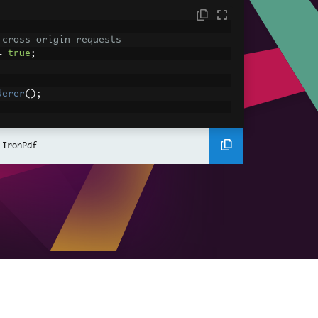
 cross-origin requests
=
true
;
derer
();
ing using C#
Pdf
(
"<h1>Hello World</h1>"
);
 IronPdf
ssets
mages, CSS and JavaScript.
\assets\' is set as the file location to 
nderHtmlAsPdf
(
"<img src='icons/iron.pn
-assets.pdf"
);