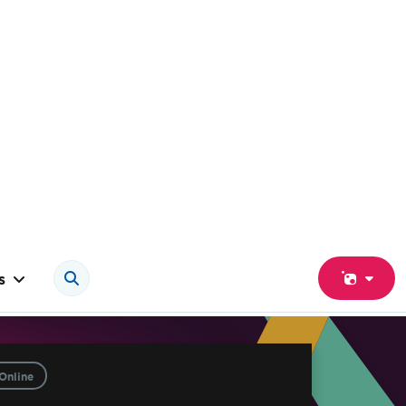
s
Online