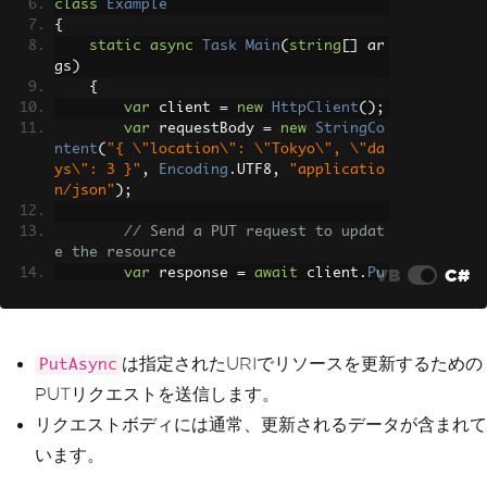
class
Example
{
static
async
Task
Main
(
string
[]
 ar
gs
)
{
var
 client 
=
new
HttpClient
();
var
 requestBody 
=
new
StringCo
ntent
(
"{ \"location\": \"Tokyo\", \"da
ys\": 3 }"
,
Encoding
.
UTF8
,
"applicatio
n/json"
);
// Send a PUT request to updat
e the resource
VB
C#
var
 response 
=
await
 client
.
Pu
tAsync
(
"https://api.weatherapi.com/v1/
forecast.json?key=YOUR_API_KEY"
,
 reque
stBody
);
は指定されたURIでリソースを更新するための
PutAsync
// Check if the request was su
PUTリクエストを送信します。
ccessful
if
(
response
.
IsSuccessStatusCo
リクエストボディには通常、更新されるデータが含まれて
de
)
います。
{
var
 responseBody 
=
await
 r