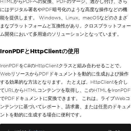
HTMLからPDFへの変換、PDFのマージ、透かし付け、さら
にはデジタル署名やPDF暗号化のような高度な操作などの機
能を提供します。 Windows、Linux、macOSなどのさまざ
まなプラットフォームと互換性があり、クロスプラットフォー
ム開発において多用途のソリューションとなっています。
IronPDFとHttpClientの使用
IronPDFをC#のHttpClientクラスと組み合わせることで、
WebリソースからPDFドキュメントを動的に生成および操作
する効果的な方法となります。 たとえば、HttpClientを介し
てURLからHTMLコンテンツを取得し、このHTMLをIronPDF
でPDFドキュメントに変換できます。 これは、ライブWebコ
ンテンツに基づいてレポート、請求書、または任意のドキュメ
ントを動的に生成する場合に便利です。