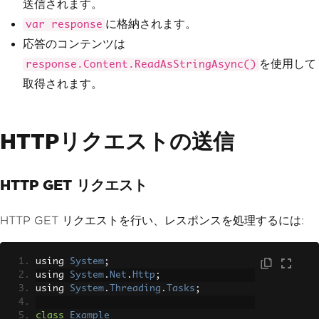
送信されます。
y
);
}
に格納されます。
var response
}
応答のコンテンツは
を使用して
response.Content.ReadAsStringAsync()
取得されます。
HTTPリクエストの送信
HTTP GET リクエスト
HTTP GET リクエストを行い、レスポンスを処理するには:
using 
System
;
using 
System
.
Net
.
Http
;
using 
System
.
Threading
.
Tasks
;
class
Example