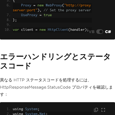
{
Proxy
=
new
WebProxy
(
"http://proxy
server:port"
),
// Set the proxy server
UseProxy
=
true
};
var
 client 
=
new
HttpClient
(
handler
);
VB
C#
エラーハンドリングとステータ
スコード
異なる HTTP ステータスコードを処理するには、
HttpResponseMessage.StatusCode プロパティを確認しま
す：
using 
System
;
using 
System
.
Net
;