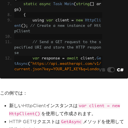
static
async
Task
Main
(
string
[]
 ar
gs
)
{
        using 
var
 client 
=
new
HttpCli
ent
();
// Create a new instance of Htt
pClient
// Send a GET request to the s
pecified URI and store the HTTP respon
se
var
 response 
=
await
 client
.
Ge
tAsync
(
"https://api.weatherapi.com/v1/
VB
C#
current.json?key=YOUR_API_KEY&q=Londo
n"
);
// Retrieve the response conte
nt as a string
この例では：
var
 responseBody 
=
await
 respo
nse
.
Content
.
ReadAsStringAsync
();
新しいHttpClientインスタンスは
var client = new
// Print the response content 
を使用して作成されます。
HttpClient()
to the console
HTTP GETリクエストは
メソッドを使用して
GetAsync
Console
.
WriteLine
(
responseBod