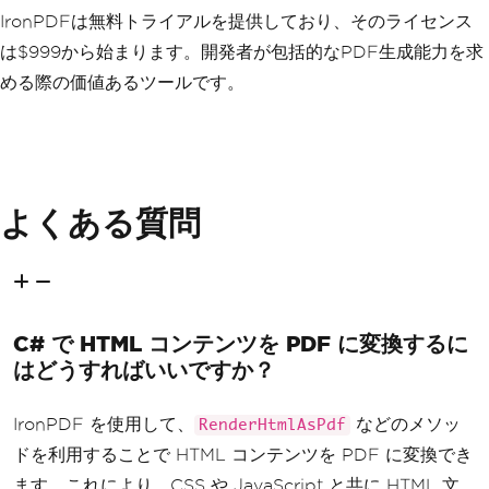
IronPDFは無料トライアルを提供しており、そのライセンス
<html>
<head>
は$999から始まります。開発者が包括的なPDF生成能力を求
<style>
める際の価値あるツールです。
                    body 
{{
font
-
famil
y
:
Arial
,
 sans
-
serif
;}}
                    pre 
{{
background
-
c
olor
:
#f4f4f4; padding: 20px; border-r
adius: 5px; white-space: pre-wrap; wor
d-wrap: break-word;}}
</
style
>
よくある質問
</
head
>
<body>
<h1>
Weather
Forecast
(
JSON 
Data
)</
h1
>
<pre>
{
formattedJson
}</
pre
>
C# で HTML コンテンツを PDF に変換するに
</
body
>
はどうすればいいですか？
</
html
>
";
// Generate the PDF from t
IronPDF を使用して、
などのメソッ
RenderHtmlAsPdf
he HTML content
ドを利用することで HTML コンテンツを PDF に変換でき
var
 renderer 
=
new
ChromeP
dfRenderer
();
ます。これにより、CSS や JavaScript と共に HTML 文