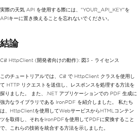
de
)
実際の天気 API を使用する際には、"YOUR_API_KEY"を
{
var
 jsonContent 
=
await
 re
APIキーに置き換えることを忘れないでください。
sponse
.
Content
.
ReadAsStringAsync
();
var
 jsonElement 
=
JsonSeri
alizer
.
Deserialize
<
JsonElement
>(
jsonCo
ntent
);
結論
// Format the JSON content 
for pretty-printing
C# HttpClient (開発者向けの動作): 図3 - ライセンス
var
 formattedJson 
=
JsonSe
rializer
.
Serialize
(
jsonElement
,
new
Js
onSerializerOptions
{
WriteIndented
=
このチュートリアルでは、C# で HttpClient クラスを使用し
true
});
て HTTP リクエストを送信し、レスポンスを処理する方法を
// Escape the JSON for HTM
探りました。 また、.NET アプリケーションでの PDF 生成に
L
強力なライブラリである IronPDF を紹介しました。 私たち
            formattedJson 
=
System
.
We
b
.
HttpUtility
.
HtmlEncode
(
formattedJso
は、HttpClientを使用してWebサービスからHTMLコンテン
n
);
ツを取得し、それをIronPDFを使用してPDFに変換すること
// Create an HTML string f
で、これらの技術を統合する方法を示しました。
or PDF generation
var
 htmlContent 
=
 $@
"