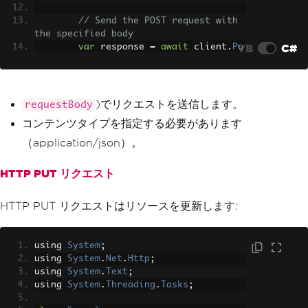
// Send the POST request with 
the specified body
VB
C#
var
 response 
=
await
 client
.
Po
stAsync
(
"https://api.weatherapi.com/v
1/forecast.json?key=YOUR_API_KEY"
,
 req
uestBody
);
)でリクエストを送信します。
requestBody
// Check if the request was su
コンテンツタイプを指定する必要があります
ccessful
if
(
response
.
IsSuccessStatusCo
（application/json）。
de
)
{
HTTP PUT リクエスト
var
 responseBody 
=
await
 r
esponse
.
Content
.
ReadAsStringAsync
();
Console
.
WriteLine
(
response
HTTP PUT リクエストはリソースを更新します:
Body
);
}
}
using 
System
;
}
using 
System
.
Net
.
Http
;
using 
System
.
Text
;
using 
System
.
Threading
.
Tasks
;