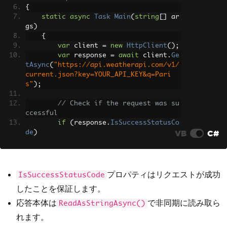
{
static
async
Task
Main
(
string
[]
 ar
gs
)
{
var
 client 
=
new
HttpClient
();
var
 response 
=
await
 client
.
Ge
tAsync
(
"https://api.weatherapi.com/v1/
current.json?key=YOUR_API_KEY&q=Pari
s"
);
// Check if the request was su
ccessful
if
(
response
.
IsSuccessStatusCo
VB
C#
de
)
{
var
 responseBody 
=
await
 r
esponse
.
Content
.
ReadAsStringAsync
();
Console
.
WriteLine
(
response
プロパティはリクエストが成功
IsSuccessStatusCode
Body
);
したことを保証します。
}
}
応答本体は
で非同期に読み取ら
ReadAsStringAsync()
}
れます。