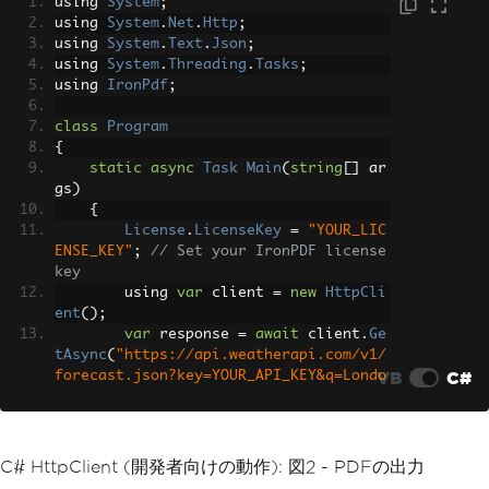
using 
System
;
using 
System
.
Net
.
Http
;
using 
System
.
Text
.
Json
;
using 
System
.
Threading
.
Tasks
;
using 
IronPdf
;
class
Program
{
static
async
Task
Main
(
string
[]
 ar
gs
)
{
License
.
LicenseKey
=
"YOUR_LIC
ENSE_KEY"
;
// Set your IronPDF license 
key
        using 
var
 client 
=
new
HttpCli
ent
();
var
 response 
=
await
 client
.
Ge
tAsync
(
"https://api.weatherapi.com/v1/
VB
C#
forecast.json?key=YOUR_API_KEY&q=Londo
n&days=3"
);
// Check if the request was su
ccessful
C# HttpClient (開発者向けの動作): 図2 - PDFの出力
if
(
response
.
IsSuccessStatusCo