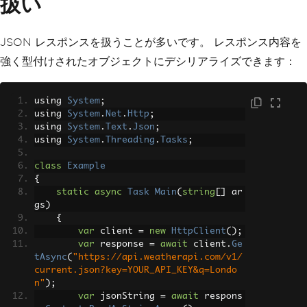
扱い
Console
.
WriteLine
(
$
"Re
sponse content: {content}"
);
break
;
JSON レスポンスを扱うことが多いです。 レスポンス内容を
case
HttpStatusCode
.
NotFou
nd
:
強く型付けされたオブジェクトにデシリアライズできます：
Console
.
WriteLine
(
"Res
ource not found"
);
break
;
using 
System
;
case
HttpStatusCode
.
Unauth
using 
System
.
Net
.
Http
;
orized
:
using 
System
.
Text
.
Json
;
Console
.
WriteLine
(
"Una
using 
System
.
Threading
.
Tasks
;
uthorized access"
);
break
;
class
Example
case
HttpStatusCode
.
Intern
{
alServerError
:
static
async
Task
Main
(
string
[]
 ar
Console
.
WriteLine
(
"Ser
gs
)
ver error occurred"
);
{
break
;
var
 client 
=
new
HttpClient
();
default
:
var
 response 
=
await
 client
.
Ge
Console
.
WriteLine
(
$
"Un
tAsync
(
"https://api.weatherapi.com/v1/
expected status code: {response.Status
current.json?key=YOUR_API_KEY&q=Londo
Code}"
);
n"
);
break
;
var
 jsonString 
=
await
 respons
}