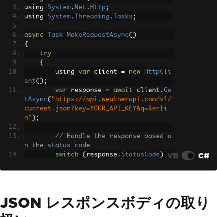
using 
System
.
Net
.
Http
;
using 
System
.
Threading
.
Tasks
;
async
Task
MakeRequestAsync
()
{
try
{
        using 
var
 client 
=
new
HttpCli
ent
();
var
 response 
=
await
 client
.
Ge
tAsync
(
"https://api.weatherapi.com/v1/
current.json?key=YOUR_API_KEY&q=Berli
n"
);
// Handle the response based o
n the status code
VB
C#
switch
(
response
.
StatusCode
)
{
case
HttpStatusCode
.
OK
:
Console
.
WriteLine
(
"Suc
cess"
);
JSON レスポンスボディの取り
var
 content 
=
await
 re
sponse
.
Content
.
ReadAsStringAsync
();