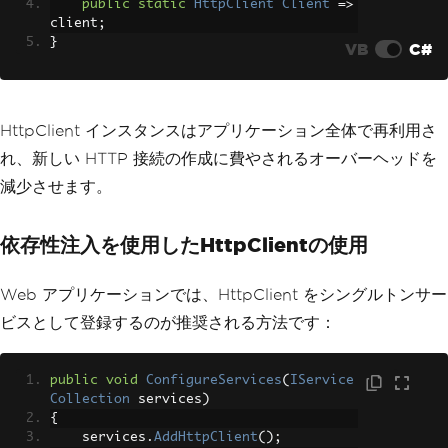
public
static
HttpClient
Client
=>
client
;
}
VB
C#
HttpClient インスタンスはアプリケーション全体で再利用さ
れ、新しい HTTP 接続の作成に費やされるオーバーヘッドを
減少させます。
依存性注入を使用したHttpClientの使用
Web アプリケーションでは、HttpClient をシングルトンサー
ビスとして登録するのが推奨される方法です：
public
void
ConfigureServices
(
IService
Collection
 services
)
{
    services
.
AddHttpClient
();