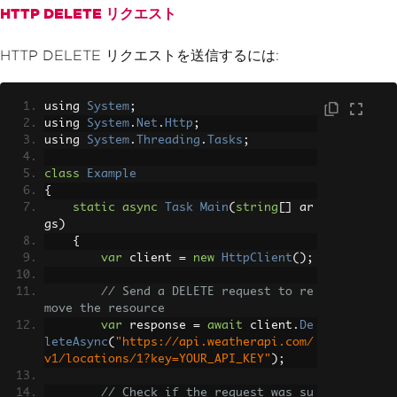
HTTP DELETE リクエスト
esponse
.
Content
.
ReadAsStringAsync
();
Console
.
WriteLine
(
response
Body
);
HTTP DELETE リクエストを送信するには:
}
}
}
using 
System
;
using 
System
.
Net
.
Http
;
using 
System
.
Threading
.
Tasks
;
class
Example
{
static
async
Task
Main
(
string
[]
 ar
gs
)
{
var
 client 
=
new
HttpClient
();
// Send a DELETE request to re
move the resource
var
 response 
=
await
 client
.
De
leteAsync
(
"https://api.weatherapi.com/
v1/locations/1?key=YOUR_API_KEY"
);
// Check if the request was su