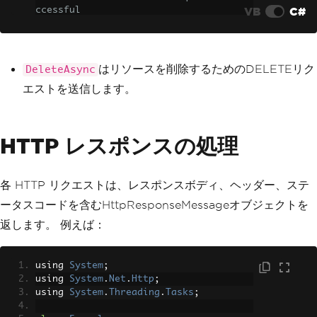
VB
C#
ccessful
if
(
response
.
IsSuccessStatusCo
de
)
{
Console
.
WriteLine
(
"Resourc
はリソースを削除するためのDELETEリク
DeleteAsync
e deleted successfully"
);
エストを送信します。
}
}
}
HTTP レスポンスの処理
各 HTTP リクエストは、レスポンスボディ、ヘッダー、ステ
ータスコードを含むHttpResponseMessageオブジェクトを
返します。 例えば：
using 
System
;
using 
System
.
Net
.
Http
;
using 
System
.
Threading
.
Tasks
;