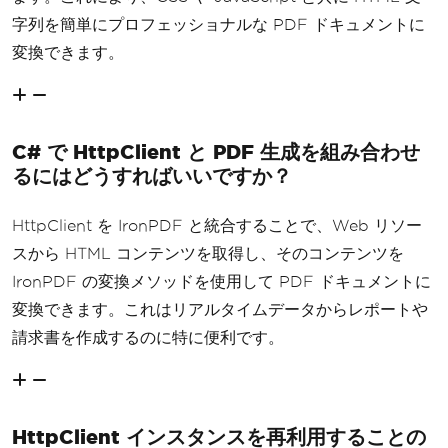
var
 pdf 
=
 renderer
.
RenderH
字列を簡単にプロフェッショナルな PDF ドキュメントに
tmlAsPdf
(
htmlContent
);
変換できます。
// Save the PDF to a file
            pdf
.
SaveAs
(
"F://weather_re
port.pdf"
);
Console
.
WriteLine
(
"PDF gen
C# で HttpClient と PDF 生成を組み合わせ
erated successfully!"
);
るにはどうすればいいですか？
}
else
{
HttpClient を IronPDF と統合することで、Web リソー
Console
.
WriteLine
(
$
"Failed 
スから HTML コンテンツを取得し、そのコンテンツを
to retrieve content. Status code: {res
ponse.StatusCode}"
);
IronPDF の変換メソッドを使用して PDF ドキュメントに
}
変換できます。これはリアルタイムデータからレポートや
}
}
請求書を作成するのに特に便利です。
HttpClient インスタンスを再利用することの