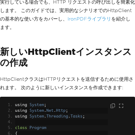
実行している場合でも、HTTP リクエストの呼び出しを簡素化
します。 このガイドでは、実用的なシナリオでのHttpClient
の基本的な使い方をカバーし、
IronPDFライブラリ
を紹介し
ます。
新しいHttpClientインスタンス
の作成
HttpClientクラスはHTTPリクエストを送信するために使用さ
れます。 次のように新しいインスタンスを作成できます:
using 
System
;
using 
System
.
Net
.
Http
;
using 
System
.
Threading
.
Tasks
;
class
Program
{