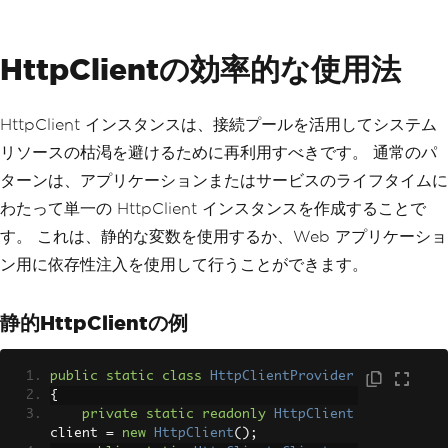
{response.StatusCode}"
);
}
}
HttpClientの効率的な使用法
}
HttpClient インスタンスは、接続プールを活用してシステム
リソースの枯渇を避けるために再利用すべきです。 通常のパ
ターンは、アプリケーションまたはサービスのライフタイムに
わたって単一の HttpClient インスタンスを作成することで
す。 これは、静的な変数を使用するか、Web アプリケーショ
ン用に依存性注入を使用して行うことができます。
静的HttpClientの例
public
static
class
HttpClientProvider
{
private
static
readonly
HttpClient
client 
=
new
HttpClient
();