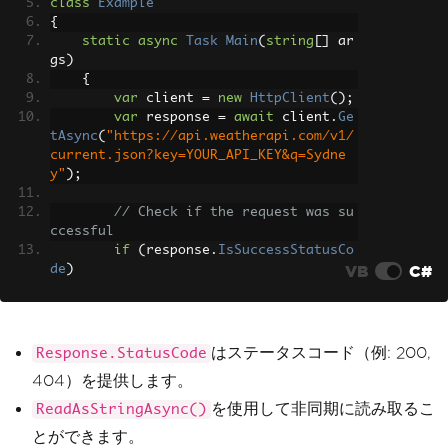
class
Example
{
static
async
Task
Main
(
string
[]
 ar
gs
)
{
var
 client 
=
new
HttpClient
();
var
 response 
=
await
 client
.
Ge
tAsync
(
"https://api.weatherapi.com/v1/
current.json?key=YOUR_API_KEY&q=Sydne
y"
);
// Check if the request was su
ccessful
if
(
response
.
IsSuccessStatusCo
VB
C#
de
)
{
var
 responseBody 
=
await
 r
esponse
.
Content
.
ReadAsStringAsync
();
Console
.
WriteLine
(
response
はステータスコード（例: 200,
Response.StatusCode
Body
);
404）を提供します。
}
else
を使用して非同期に読み取るこ
ReadAsStringAsync()
{
とができます。
Console
.
WriteLine
(
$
"Error: 