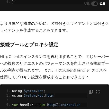
}
VB
C#
より具体的な構成のために、名前付きクライアントと型付きク
ライアントを作成することもできます。
接続プールとプロキシ設定
HttpClientのインスタンスを再利用することで、同じサーバー
への複数のリクエストのパフォーマンスを向上させる接続プー
ルの利点が得られます。 また、HttpClientHandler クラスを
使用してプロキシ設定を構成することもできます：
using 
System
.
Net
;
using 
System
.
Net
.
Http
;
var
 handler 
=
new
HttpClientHandler