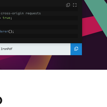
 cross-origin requests
=
true
;
derer
();
ing using C#
Pdf
(
"<h1>Hello World</h1>"
);
 IronPdf
ssets
mages, CSS and JavaScript.
\assets\' is set as the file location to 
nderHtmlAsPdf
(
"<img src='icons/iron.pn
-assets.pdf"
);
)