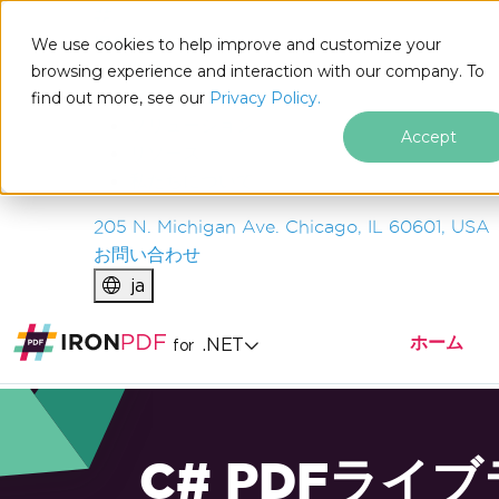
IRON
SOFTWARE
We use cookies to help improve and customize your
製品
browsing experience and interaction with our company. To
find out more, see our
エンタープライズ
Privacy Policy.
ソリューション
Accept
リソース
私たちについて
205 N. Michigan Ave. Chicago, IL 60601, USA
お問い合わせ
ja
ホーム
.NET
for
C# PDFライ