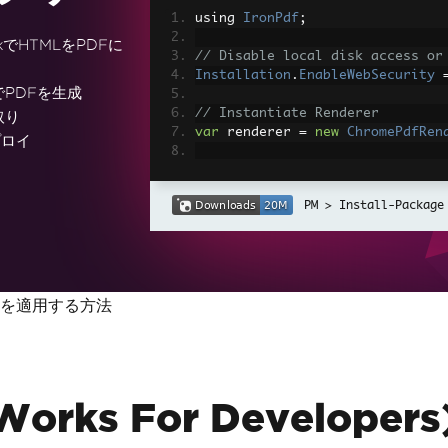
using 
IronPdf
;
rkでHTMLをPDFに
// Disable local disk access or
Installation
.
EnableWebSecurity
でPDFを生成
// Instantiate Renderer
取り
var
 renderer 
=
new
ChromePdfRen
プロイ
// Create a PDF from a HTML str
var
 pdf 
=
 renderer
.
RenderHtmlAs
Install-Package
// Export to a file or Stream
pdf
.
SaveAs
(
"output.pdf"
);
// Advanced Example with HTML A
gnを適用する方法
// Load external html assets: I
// An optional BasePath 'C:\site
load assets from
var
 myAdvancedPdf 
=
 renderer
.
Re
g'>"
,
@"C:\site\assets\"
);
myAdvancedPdf
.
SaveAs
(
"html-with
Works For Developers