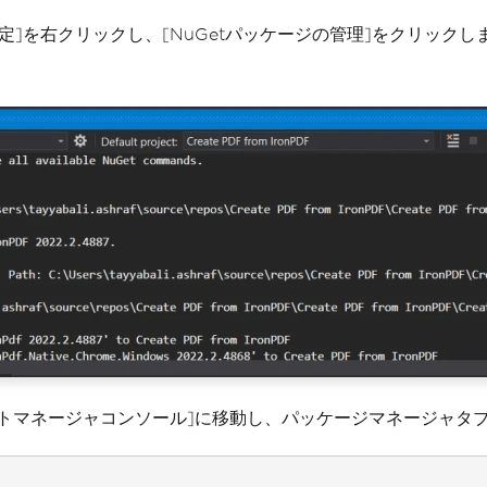
照設定]を右クリックし、[NuGetパッケージの管理]をクリックし
 [パケットマネージャコンソール]に移動し、パッケージマネージャ