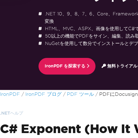
.NET 10、9、8、7、6、Core、Framewo
変換
HTML、MVC、ASPX、画像を使用してC#
50以上の機能でPDFをサイン、編集、読み
NuGetを使用して数分でインストールとデ
IronPDF を探索する
無料トライアル
フッターコンテンツにスキップ
IronPDF
IronPDF ブログ
PDF ツール
PDFにDocusi
.NETヘルプ
C# Exponent (How It 