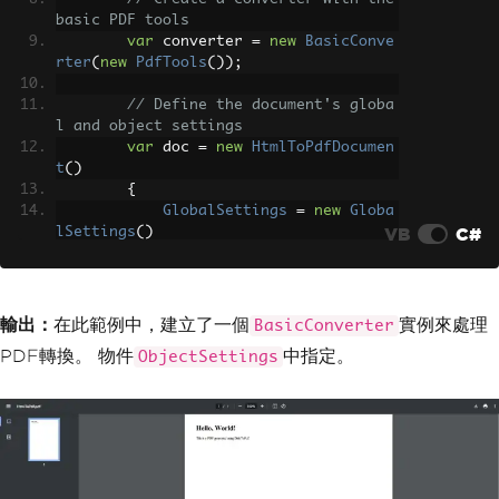
basic PDF tools
var
 converter 
=
new
BasicConve
rter
(
new
PdfTools
());
// Define the document's globa
l and object settings
var
 doc 
=
new
HtmlToPdfDocumen
t
()
{
GlobalSettings
=
new
Globa
VB
C#
lSettings
()
{
ColorMode
=
ColorMode
.
Color
,
Orientation
=
Orientat
輸出：
在此範例中，建立了一個
實例來處理
BasicConverter
ion
.
Portrait
,
PDF轉換。 物件
中指定。
ObjectSettings
PaperSize
=
PaperKind
.
A4
,
Out
=
"HtmlToPdf.pdf"
},
Objects
=
{
new
ObjectSettings
()