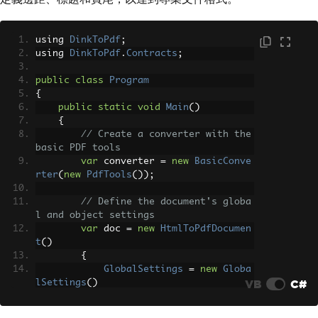
using 
DinkToPdf
;
using 
DinkToPdf
.
Contracts
;
public
class
Program
{
public
static
void
Main
()
{
// Create a converter with the 
basic PDF tools
var
 converter 
=
new
BasicConve
rter
(
new
PdfTools
());
// Define the document's globa
l and object settings
var
 doc 
=
new
HtmlToPdfDocumen
t
()
{
GlobalSettings
=
new
Globa
VB
C#
lSettings
()
{
ColorMode
=
ColorMode
.