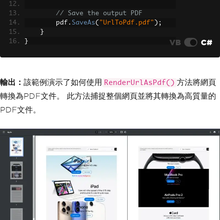
// Save the output PDF
        pdf
.
SaveAs
(
"UrlToPdf.pdf"
);
}
VB
C#
}
輸出：
該範例演示了如何使用
方法將網頁
RenderUrlAsPdf()
轉換為PDF文件。 此方法捕捉整個網頁並將其轉換為高質量的
PDF文件。