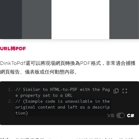
{
PagesCount
=
true
,
HtmlContent
=
"<h1
>Hello, World!</h1><p>This is a PDF ge
nerated using DinkToPdf.</p>"
,
WebSettings
=
{
De
faultEncoding
=
"utf-8"
}
}
URL轉PDF
}
};
DinkToPdf還可以將現場網頁轉換為PDF格式，非常適合捕獲
// Perform the conversion
網頁報告、儀表板或任何動態內容。
        converter
.
Convert
(
doc
);
}
}
// Similar to HTML-to-PDF with the Pag
e property set to a URL
// (Example code is unavailable in the 
original content and left as a descrip
tion)
VB
C#