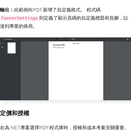
Color
,
Orientation
=
Orientat
輸出：
此範例向PDF新增了自定義格式。 程式碼
ion
.
Portrait
,
則定義了顯示頁碼的自定義標題和頁腳，以
FooterSettings
PaperSize
=
PaperKind
.
A4
,
達到專業的佈局。
Out
=
"FormattedPdf.pd
f"
,
Margins
=
new
MarginSe
ttings
()
{
Top
=
10
,
Bottom
=
10
,
Left
=
15
,
Right
=
15
}
},
Objects
=
{
new
ObjectSettings
()
{
HtmlContent
=
"<h1
>Formatted PDF</h1><p>With custom marg
ins and headers.</p>"
,
WebSettings
=
{
De
faultEncoding
=
"utf-8"
},
定價和授權
HeaderSettings
=
{
Center
=
"Custom Header"
,
FontSize
=
1
0
},
在為.NET專案選擇PDF程式庫時，授權和成本考量至關重要。
FooterSettings
=
{