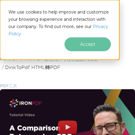
We use cookies to help improve and customize
your browsing experience and interaction with
our company. To find out more, see our
Privacy
for
Policy.
.NET
Accept
跳至頁尾內容
IronPDF
IronPDF部落格
與其他組件比較
DinkToPdf HTML轉PDF
PDF工具