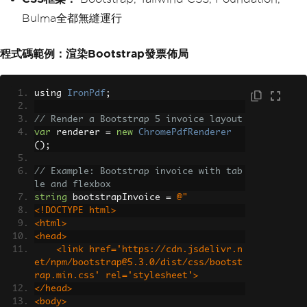
Bulma全都無縫運行
程式碼範例：渲染Bootstrap發票佈局
using 
IronPdf
;
// Render a Bootstrap 5 invoice layout
var
 renderer 
=
new
ChromePdfRenderer
();
// Example: Bootstrap invoice with tab
le and flexbox
string
 bootstrapInvoice 
=
@"
<!DOCTYPE html>
<html>
<head>
    <link href='https://cdn.jsdelivr.n
et/npm/bootstrap@5.3.0/dist/css/bootst
rap.min.css' rel='stylesheet'>
</head>
<body>