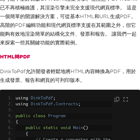
已不再積極維護，其渲染引擎未完全支援現代網頁標準。 這是
一個簡單的開源解決方案，可從基本HTML和URL生成PDF。
高階的PDF編輯功能和現代網頁標準支援在其範圍之外，但它
能夠有效地渲染簡單的結構化文件、發票和報告。 讓我們一起
來探索一些其關鍵功能的實際範例。
HTML轉PDF
DinkToPdf允許開發者輕鬆地將HTML內容轉換為PDF，用於
生成發票、報告和網頁的可列印版本。
using 
DinkToPdf
;
using 
DinkToPdf
.
Contracts
;
public
class
Program
{
public
static
void
Main
()
{
// Create a converter with the 