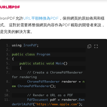
URL轉PDF
IronPDF允許
URL平順轉換為PDF
，保持網頁的原始佈局和樣
式。 這對於需要將整個網頁內容作為PDF截取的開發者來說，
是完美的解決方案。
using 
IronPdf
;
public
class
Program
{
public
static
void
Main
()
{
// Create a ChromePdfRenderer 
for rendering
ChromePdfRenderer
 renderer 
=
n
ew
ChromePdfRenderer
();
// Render a URL as a PDF
PdfDocument
 pdf 
=
 renderer
.
Ren
derUrlAsPdf
(
"https://www.apple.com"
);