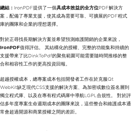
總結：
IronPDF提供了一個
具成本效益的全方位
PDF解決方
案，配備了專業支援，使其成為需要可靠、可擴展的PDF程式
庫的團隊和企業的理想選擇。
對於正尋找長期解決方案並希望預測維護開銷的企業來說，
IronPDF
值得評估。 其結構化的授權、完整的功能集和持續的
支援帶來了比DinkToPdf的聚焦範圍可能需要隨時間推移的整
合和相容性工作的更高投資回報。
超越授權成本，總專案成本包括開發者工作在於克服Qt
WebKit缺乏現代CSS支援的解決方案、為加密或數位簽名層到
獨立程式庫、以及在專有程式碼庫中導航LGPL合規性。 對於評
估多年度專案生命週期成本的團隊來說，這些整合和維護成本通
常會超過開源和商業授權之間的差距。