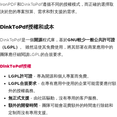
IronPDF和DinkToPdf遵循不同的授權模式，而正確的選擇取
Right
=
"Page [page] of [toPage]"
,
Fon
tSize
=
10
}
決於您的專案預算、需求和對支援的需求。
}
}
};
DinkToPdf授權和成本
// Perform the conversion
        converter
.
Convert
(
doc
);
DinkToPdf是一個
開源
程式庫，基於
GNU較少一般公共許可證
}
（LGPL）
。 雖然這使其免費使用，將其部署在商業應用中的
}
團隊應仔細閱讀LGPL的合規要求。
DinkToPdf授權
LGPL許可證
- 專為開源和個人專案而免費。
LGPL合規要求
- 在專有應用中使用的企業可能需要應付額
外的授權義務。
無正式支援
- 由社區驅動，沒有專用的客戶服務。
額外的開發時間
- 團隊可能會花費額外的時間進行除錯和
定制而沒有專用支援。