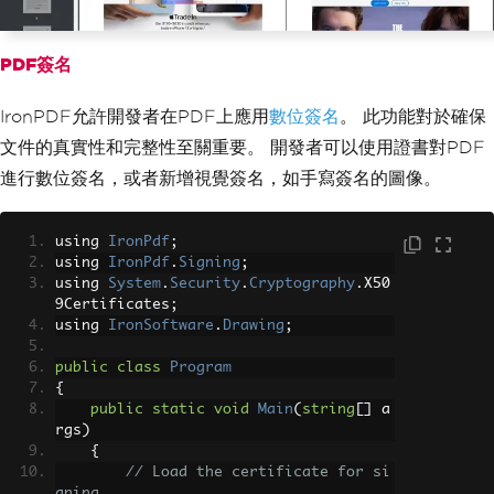
PDF簽名
IronPDF允許開發者在PDF上應用
數位簽名
。 此功能對於確保
文件的真實性和完整性至關重要。 開發者可以使用證書對PDF
進行數位簽名，或者新增視覺簽名，如手寫簽名的圖像。
using 
IronPdf
;
using 
IronPdf
.
Signing
;
using 
System
.
Security
.
Cryptography
.
X50
9Certificates
;
using 
IronSoftware
.
Drawing
;
public
class
Program
{
public
static
void
Main
(
string
[]
 a
rgs
)
{
// Load the certificate for si
gning