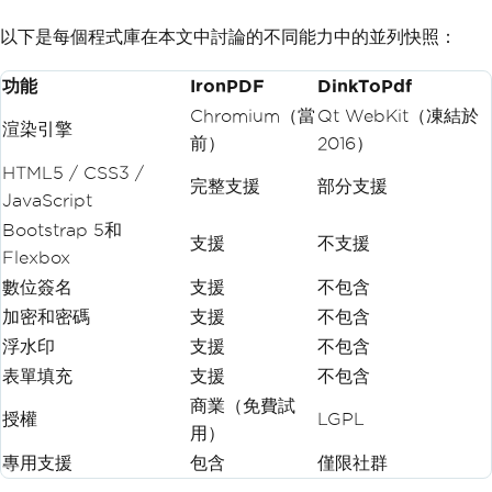
以下是每個程式庫在本文中討論的不同能力中的並列快照：
功能
IronPDF
DinkToPdf
Chromium（當
Qt WebKit（凍結於
渲染引擎
前）
2016）
HTML5 / CSS3 /
完整支援
部分支援
JavaScript
Bootstrap 5和
支援
不支援
Flexbox
數位簽名
支援
不包含
加密和密碼
支援
不包含
浮水印
支援
不包含
表單填充
支援
不包含
商業（免費試
授權
LGPL
用）
專用支援
包含
僅限社群