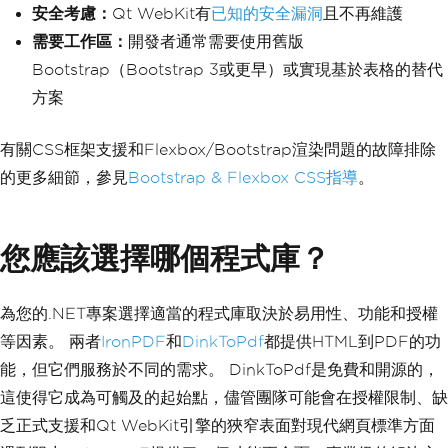
h>
安全考慮：
Qt WebKit有
已知的安全漏洞
且不再維護
                    <th class='text-en
d'>Quantity</th>
需要工作區：
開發者通常需要使用舊版
                    <th class='text-en
Bootstrap（Bootstrap 3或更早）或實現基於表格的替代
d'>Price</th>
方案
                    <th class='text-en
d'>Total</th>
                </tr>
有關CSS框架支援和Flexbox/Bootstrap渲染問題的故障排除
            </thead>
            <tbody>
的更多細節，參見
Bootstrap & Flexbox CSS指導
。
                <tr>
                    <td>Professional S
ervices</td>
您應該選擇哪個程式庫？
                    <td class='text-en
d'>10</td>
                    <td class='text-en
d'>$150.00</td>
為您的.NET專案選擇適當的程式庫取決於易用性、功能和授權
                    <td class='text-en
等因素。 兩者
IronPDF
和
DinkToPdf
都提供HTML到PDF的功
d'>$1,500.00</td>
                </tr>
能，但它們服務於不同的需求。 DinkToPdf是免費和開源的，
                <tr>
這使得它成為可觸及的起始點，儘管團隊可能會在授權限制、缺
                    <td>Software Licen
se</td>
乏正式支援和Qt WebKit引擎的狹窄表面對現代網頁標準方面
                    <td class='text-en