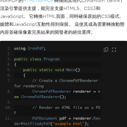
IronPDF的
HTML-to-PDF
轉換由其現代Chromium（Blink）
渲染引擎提供支援，能完全支援HTML5、CSS3和
JavaScript。 它轉換HTML頁面，同時確保原始的CSS樣式、
媒體和JavaScript互動性得到保留。 這使其成為需要轉換動態
內容並確保像素完美結果的開發者的絕佳選擇。
using 
IronPdf
;
public
class
Program
{
public
static
void
Main
()
{
// Create a ChromePdfRenderer 
for rendering
ChromePdfRenderer
 renderer 
=
n
ew
ChromePdfRenderer
();
// Render an HTML file as a PD
F
PdfDocument
 pdf 
=
 renderer
.
Ren
derHtmlFileAsPdf
(
"example.html"
);