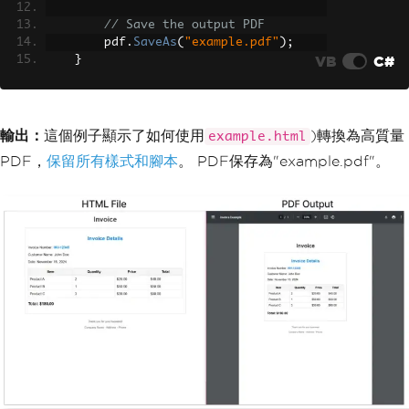
// Save the output PDF
        pdf
.
SaveAs
(
"example.pdf"
);
VB
C#
}
}
輸出：
這個例子顯示了如何使用
)轉換為高質量
example.html
PDF，
保留所有樣式和腳本
。 PDF保存為"example.pdf"。