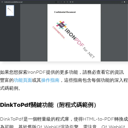
        pdf
.
SaveAs
(
"ConfidentialDocume
ntWithWatermark.pdf"
);
}
}
如果您想探索IronPDF提供的更多功能，請務必查看它的資訊
豐富的
功能頁面
或其
操作指南
，這些指南包含每個功能的深入程
式碼範例。
DinkToPdf關鍵功能（附程式碼範例）
DinkToPdf是一個輕量級的程式庫，使得HTML-to-PDF轉換成
為可能，基於舊版Qt WebKit渲染引擎。需注意，Qt WebKit