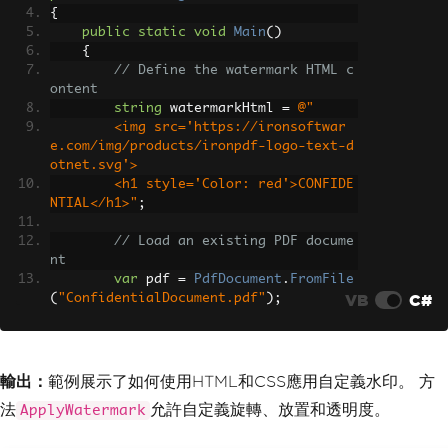
{
public
static
void
Main
()
{
// Define the watermark HTML c
ontent
string
 watermarkHtml 
=
@"
        <img src='https://ironsoftwar
e.com/img/products/ironpdf-logo-text-d
otnet.svg'>
        <h1 style='Color: red'>CONFIDE
NTIAL</h1>"
;
// Load an existing PDF docume
nt
var
 pdf 
=
PdfDocument
.
FromFile
VB
C#
(
"ConfidentialDocument.pdf"
);
// Apply the watermark with sp
ecific settings
        pdf
.
ApplyWatermark
(
watermarkHt
輸出：
範例展示了如何使用HTML和CSS應用自定義水印。 方
ml
,
 opacity
:
75
,
 rotation
:
45
);
法
允許自定義旋轉、放置和透明度。
ApplyWatermark
// Save the resultant PDF