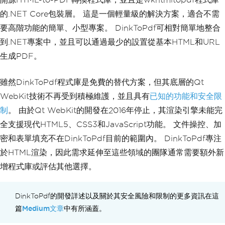
的.NET Core包裝層。 這是一個輕量級的解決方案，適合不需
要高階功能的簡單、小型專案。 DinkToPdf可相對簡單地整合
到.NET專案中，並且可以通過最少的設置從基本HTML和URL
生成PDF。
雖然DinkToPdf程式庫是免費的替代方案，但其底層的Qt
WebKit技術不再受到積極維護，並且具有
已知的功能和安全限
制
。 由於Qt WebKit的開發在2016年停止，其渲染引擎未能完
全支援現代HTML5、CSS3和JavaScript功能。 文件操控、加
密和表單填充不在DinkToPdf目前的範圍內。 DinkToPdf專注
於HTML渲染，因此需求延伸至這些領域的團隊通常需要額外新
增程式庫或評估其他選擇。
DinkToPdf的開發詳述以及關於其安全風險和限制的更多資訊在這
Medium文章
篇
中有所涵蓋。