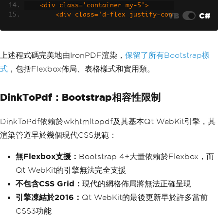
    <div class='container my-5'>
VB
C#
        <div class='d-flex justify-con
tent-between align-items-start mb-4'>
            <div>
                <h1>Invoice</h1>
                <p class='text-muted'>
上述程式碼完美地由IronPDF渲染，
保留了所有Bootstrap樣
#INV-2025-001</p>
式
，包括Flexbox佈局、表格樣式和實用類。
            </div>
            <div class='text-end'>
                <h4>Your Company</h4>
DinkToPdf：Bootstrap相容性限制
                <p class='mb-0'>123 Bu
siness St</p>
                <p>City, State 12345</
DinkToPdf依賴於wkhtmltopdf及其基本Qt WebKit引擎，其
p>
渲染管道早於幾個現代CSS規範：
            </div>
        </div>
無Flexbox支援：
Bootstrap 4+大量依賴於Flexbox，而
        <table class='table table-bord
Qt WebKit的引擎無法完全支援
ered'>
            <thead class='table-ligh
不包含CSS Grid：
現代的網格佈局將無法正確呈現
t'>
引擎凍結於2016：
Qt WebKit的最後更新早於許多當前
                <tr>
                    <th>Description</t
CSS3功能