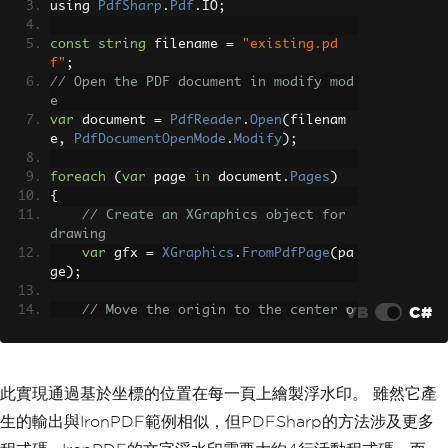
using 
PdfSharp
.
Pdf
.
IO
;
const
string
 filename 
=
"existing.pd
f"
;
// Open the PDF document in modify mod
e
var
 document 
=
PdfReader
.
Open
(
filenam
e
,
PdfDocumentOpenMode
.
Modify
);
foreach
(
var
 page 
in
 document
.
Pages
)
{
// Create an XGraphics object for 
drawing
var
 gfx 
=
XGraphics
.
FromPdfPage
(
pa
ge
);
VB
C#
// Move the origin to the center o
f the page for rotation purposes
    gfx
.
TranslateTransform
(
page
.
Width
/
2
,
 page
.
Height
/
2
);
此實現通過基於坐標的位置在每一頁上繪製浮水印。 雖然它產
// Rotate for diagonal watermark p
生的輸出與IronPDF範例相似，但PDFSharp的方法涉及更多
lacement
    gfx
.
RotateTransform
(
Math
.
Atan
(
pag