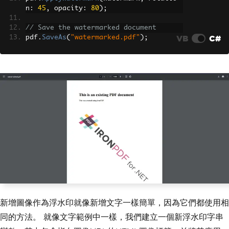
n
:
45
,
 opacity
:
80
);
// Save the watermarked document
VB
C#
pdf
.
SaveAs
(
"watermarked.pdf"
);
新增圖像作為浮水印就像新增文字一樣簡單，因為它們都使用相
同的方法。 就像文字範例中一樣，我們建立一個新浮水印字串