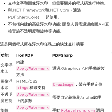
支持文字和圖像浮水印，但需要額外的程式碼進行轉換。
與.NET Framework和.NET Core（通過
PDFSharpCore）一起使用。
不包括內建的高級浮水印功能; 開發人員需通過繪圖API直
接實施不透明度和旋轉等功能。
這是兩個程式庫在浮水印任務上的快速並排摘要：
功能
IronPDF
PDFSharp
內建
文字浮
通過XGraphics API手動繪製
ApplyWatermark
水印
方法
圖像浮
HTML/CSS
，帶有手動定位
DrawImage
水印
標籤支持
<img>
不透明
ApplyWatermark
需要自定義筆刷/alpha處理
度控制
上的參數
ApplyWatermark
旋轉
手動
調用
RotateTransform