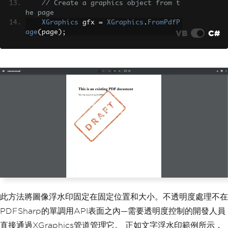
// Create a graphics object from t
he page
XGraphics
 gfx 
=
XGraphics
.
FromPdfP
VB
C#
age
(
page
);
// Draw the image watermark at the 
specified position and size
    gfx
.
DrawImage
(
watermark
,
50
,
100
,
watermark
.
PixelWidth
/
2
,
 watermark
.
Pi
xelHeight
/
2
);
}
// Save the modified PDF document
document
.
Save
(
"watermarked.pdf"
);
此方法將圖像浮水印固定在固定位置和大小。不透明度處理不在
PDFSharp的單調用API表面之內—需要透明度控制的開發人員
直接通過XGraphics管道管理它。 正如文字浮水印範例所示，