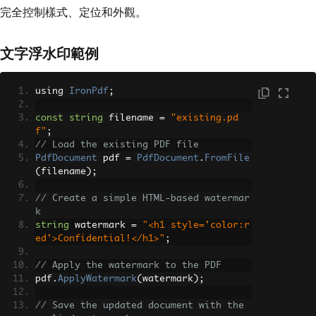
完全控制樣式、定位和外觀。
文字浮水印範例
using 
IronPdf
;
const
string
 filename 
=
"existing.pd
f"
;
// Load the existing PDF file
PdfDocument
 pdf 
=
PdfDocument
.
FromFile
(
filename
);
// Create a simple HTML-based watermar
k
string
 watermark 
=
"<h1 style='color:r
ed'>Confidential!</h1>"
;
// Apply the watermark to the PDF
pdf
.
ApplyWatermark
(
watermark
);
// Save the updated document with the 