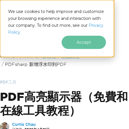
We use cookies to help improve and customize
your browsing experience and interaction with
our company. To find out more, see our
Privacy
for
Policy.
.NET
Accept
跳至頁尾內容
IronPDF
IronPDF部落格
產品比較
PDFsharp 新增浮水印到PDF
PDF工具
PDF高亮顯示器（免費和
在線工具教程）
Curtis Chau