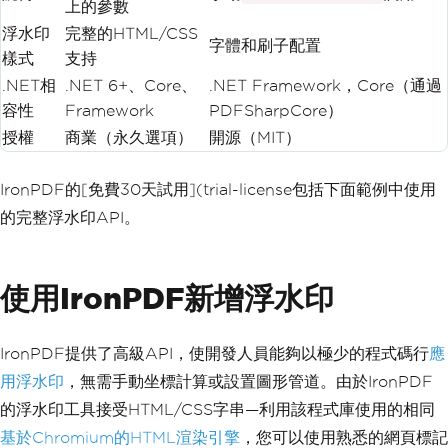
上的參數
浮水印
完整的HTML/CSS
字體和刷子配置
樣式
支持
.NET相
.NET 6+、Core、
.NET Framework，Core（通過
容性
Framework
PDFSharpCore）
授權
商業（永久選項）
開源（MIT）
IronPDF的[免費30天試用](trial-license包括下面範例中使用
的完整浮水印API。
使用IronPDF新增浮水印
IronPDF提供了高級API，使開發人員能夠以極少的程式碼行
應
用浮水印
，無需手動坐標計算或設置圖形管道。由於IronPDF
的浮水印工具接受HTML/CSS字串—利用該程式庫使用的相同
基於Chromium的HTML渲染引擎
，您可以使用熟悉的網頁標記