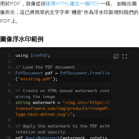
用於PDF，就像從頭
使用HTML建立一個PDF
一樣。 如輸出圖
像所示，這已將簡單的文字字串"機密"作為浮水印新增到我們的
PDF上。
圖像浮水印範例
using 
IronPdf
;
// Load the PDF document
PdfDocument
 pdf 
=
PdfDocument
.
FromFile
(
"existing.pdf"
);
// Create an HTML-based watermark cont
aining the image
string
 watermark 
=
"<img src='https://
ironsoftware.com/img/products/ironpdf-
logo-text-dotnet.svg'>"
;
// Apply the watermark to the PDF with 
rotation and opacity
pdf
.
ApplyWatermark
(
watermark
,
 rotatio