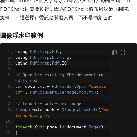
程式碼—IronPDF的文字浮水印需要大約4行活動程式碼，而
e
.
Height
/
 page
.
Width
));
PDFSharp則需要10行，因為PDFSharp將布局決策（翻譯、
// Define font and brush for drawi
旋轉、字體選擇）委託給開發人員，而不是抽象它們。
ng the watermark text
var
 font 
=
new
XFont
(
"Arial"
,
40
);
var
 brush 
=
new
XSolidBrush
(
XColo
圖像浮水印範例
r
.
FromArgb
(
128
,
XColors
.
Red
));
// Sem
i-transparent red
using 
PdfSharp
.
Pdf
;
// Draw the watermark text centere
using 
PdfSharp
.
Drawing
;
d on the page
using 
PdfSharp
.
Pdf
.
IO
;
    gfx
.
DrawString
(
"WATERMARK"
,
 font
,
brush
,
new
XPoint
(
0
,
0
));
// Open the existing PDF document in m
}
odify mode
var
 document 
=
PdfReader
.
Open
(
"sample.
// Save modified document
pdf"
,
PdfDocumentOpenMode
.
Modify
);
document
.
Save
(
"watermarked.pdf"
);
// Load the watermark image
XImage
 watermark 
=
XImage
.
FromFile
(
"wa
termark.png"
);
foreach
(
var
 page 
in
 document
.
Pages
)
{