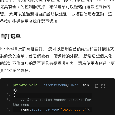
{
還具有全面的控制器支持，確保選單可以輕鬆由遊戲控制器導
if
(
item 
==
 item1
)
覽。 您可以通過新增自訂說明按鈕進一步增強使用者互動，這
{
// Do something when I
些按鈕指導使用者操作選單選項。
tem 1 is selected
}
};
自訂選單
}
NativeUI 允許高度自訂。 您可以使用自己的紋理和自訂橫幅來
private
void
OnTick
(
object
 sender
,
EventArgs
 e
)
裝飾您的選單，使它們擁有一個獨特的外觀。 新增這些個人化
{
的設計不僅讓您的選單更具有視覺吸引力，還為使用者創造了更
// Process the pool to handle 
drawing and interactions
具沉浸感的體驗。
        _menuPool
.
ProcessMenus
();
}
private
void
CustomizeMenu
(
UIMenu
 men
private
void
OnKeyDown
(
object
 send
u
)
er
,
KeyEventArgs
 e
)
{
{
// Set a custom banner texture for 
// Toggle the visibility of th
the menu
e menu with F5 key
    menu
.
SetBannerType
(
"texture.png"
);
if
(
e
.
KeyCode
==
Keys
.
F5 
&&
!
_