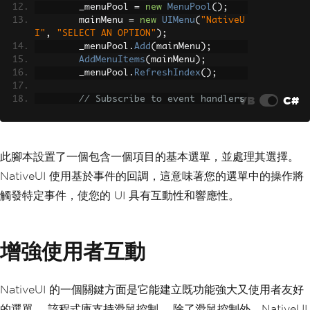
        _menuPool 
=
new
MenuPool
();
        mainMenu 
=
new
UIMenu
(
"NativeU
I"
,
"SELECT AN OPTION"
);
        _menuPool
.
Add
(
mainMenu
);
AddMenuItems
(
mainMenu
);
        _menuPool
.
RefreshIndex
();
VB
C#
// Subscribe to event handlers 
for updating and input control
Tick
+=
OnTick
;
KeyDown
+=
OnKeyDown
;
}
此腳本設置了一個包含一個項目的基本選單，並處理其選擇。
NativeUI 使用基於事件的回調，這意味著您的選單中的操作將
private
void
AddMenuItems
(
UIMenu
 m
enu
)
觸發特定事件，使您的 UI 具有互動性和響應性。
{
var
 item1 
=
new
UIMenuItem
(
"It
em 1"
,
"Description for Item 1"
);
增強使用者互動
        menu
.
AddItem
(
item1
);
// Set up an event for when an 
item is selected
NativeUI 的一個關鍵方面是它能建立既功能強大又使用者友好
        menu
.
OnItemSelect
+=
(
sender
,
的選單。 該程式庫支持滑鼠控制。 除了滑鼠控制外，NativeUI
item
,
 index
)
=>