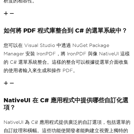
析度的相容性。
{
// Toggle the visibility of th
e menu with F5 key
if
(
e
.
KeyCode
==
Keys
.
F5 
&&
!
_
menuPool
.
IsAnyMenuOpen
())
如何將 PDF 程式庫整合到 C# 的選單系統中？
            mainMenu
.
Visible
=
!
mainMe
nu
.
Visible
;
您可以在 Visual Studio 中透過 NuGet Package
}
}
Manager 安裝 IronPDF，將 IronPDF 與像 NativeUI 這樣
的 C# 選單系統整合。這樣的整合可以根據從選單介面收集
的使用者輸入來生成和操作 PDF。
NativeUI 在 C# 應用程式中提供哪些自訂化選
項？
NativeUI 為 C# 應用程式提供廣泛的自訂選項，包括選單的
自訂紋理和橫幅。這些功能使開發者能夠建立視覺上獨特的