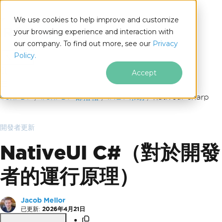
We use cookies to help improve and customize
your browsing experience and interaction with
our company. To find out more, see our
Privacy
for
Policy.
.NET
Accept
跳至頁尾內容
IronPDF
IronPDF 部落格
.NET 幫助
nativeui-charp
開發者更新
NativeUI C#（對於開發
者的運行原理）
Jacob Mellor
已更新:
2026年4月21日