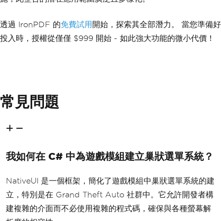
{
var
 renderer 
=
new
ChromePdfRe
nderer
();
透過 IronPDF 的
免費試用
開始，探索其全部潛力。 當您準備好
var
 pdf 
=
 renderer
.
RenderHtmlA
投入時，授權從僅僅 $999 開始 - 如此強大功能的微小代價！
sPdf
(
"<h1>Report</h1><p>Report detail
s...</p>"
);
        pdf
.
SaveAs
(
"Report.pdf"
);
// Notification to the user th
at the PDF report has been generated
常見問題
Console
.
WriteLine
(
"PDF report 
generated and saved as Report.pdf"
);
}
private
void
OnTick
(
object
 sender
,
EventArgs
 e
)
我如何在 C# 中為遊戲模組建立巢狀選單系統？
{
// Process the pool to handle 
drawing and interactions
NativeUI 是一個框架，簡化了遊戲模組中巢狀選單系統的建
        _menuPool
.
ProcessMenus
();
}
立，特別是在 Grand Theft Auto 社群中。它允許開發者構
建複雜的介面而不必使用複雜的程式碼，確保與各種螢幕解
private
void
OnKeyDown
(
object
 send
er
,
KeyEventArgs
 e
)