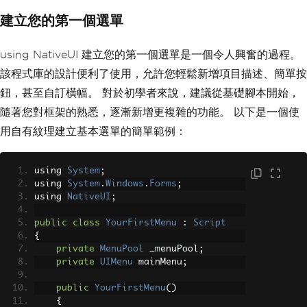
建立您的第一個選單
using NativeUI 建立您的第一個選單是一個令人興奮的過程。
該程式庫的設計便利了使用，允許您輕鬆新增項目描述、簡單按
鈕，甚至自訂橫幅。 對於初學者來說，建議從基礎腳本開始，
隨著您對框架的熟悉，逐漸新增更複雜的功能。 以下是一個使
用自有紋理建立基本選單的簡單範例：
using 
System
;
using 
System
.
Windows
.
Forms
;
using 
NativeUI
;
public
class
YourFirstMenu
:
Script
{
private
MenuPool
 _menuPool
;
private
UIMenu
 mainMenu
;
public
YourFirstMenu
()
{