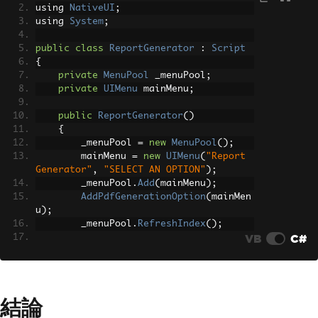
using 
NativeUI
;
using 
System
;
public
class
ReportGenerator
:
Script
{
private
MenuPool
 _menuPool
;
private
UIMenu
 mainMenu
;
public
ReportGenerator
()
{
        _menuPool 
=
new
MenuPool
();
        mainMenu 
=
new
UIMenu
(
"Report 
Generator"
,
"SELECT AN OPTION"
);
        _menuPool
.
Add
(
mainMenu
);
AddPdfGenerationOption
(
mainMen
u
);
        _menuPool
.
RefreshIndex
();
VB
C#
// Subscribe to event handlers 
for updating and input control
Tick
+=
OnTick
;
KeyDown
+=
OnKeyDown
;
結論
}