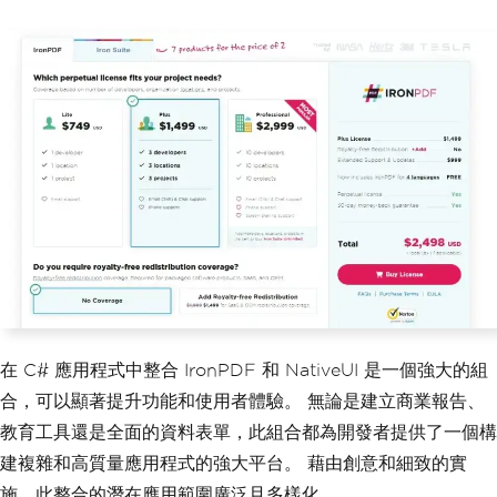
private
void
AddPdfGenerationOptio
n
(
UIMenu
 menu
)
{
var
 generateReportItem 
=
new
U
IMenuItem
(
"Generate Report"
,
"Create a 
PDF report"
);
        menu
.
AddItem
(
generateReportIte
m
);
// Set up an event for when an 
item is selected
        menu
.
OnItemSelect
+=
(
sender
,
item
,
 index
)
=>
{
if
(
item 
==
 generateReport
Item
)
{
在 C# 應用程式中整合 IronPDF 和 NativeUI 是一個強大的組
CreatePdfReport
();
合，可以顯著提升功能和使用者體驗。 無論是建立商業報告、
}
};
教育工具還是全面的資料表單，此組合都為開發者提供了一個構
}
建複雜和高質量應用程式的強大平台。 藉由創意和細致的實
private
void
CreatePdfReport
()
施，此整合的潛在應用範圍廣泛且多樣化。