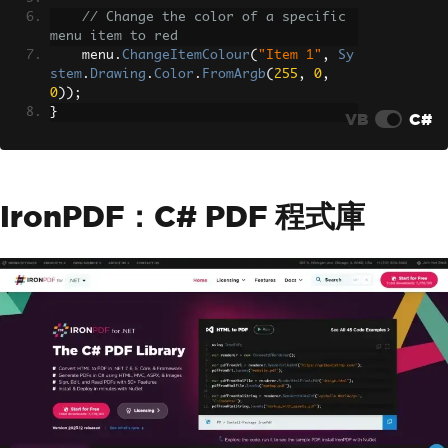
menuPool
.
IsAnyMenuOpen
())
// Change the color of a specific 
            mainMenu
.
Visible
=
!
mainMe
menu item to red
nu
.
Visible
;
    menu
.
ChangeItemColour
(
"Item 1"
,
Sy
}
stem
.
Drawing
.
Color
.
FromArgb
(
255
,
0
,
}
0
));
}
VB
C#
IronPDF：C# PDF 程式庫