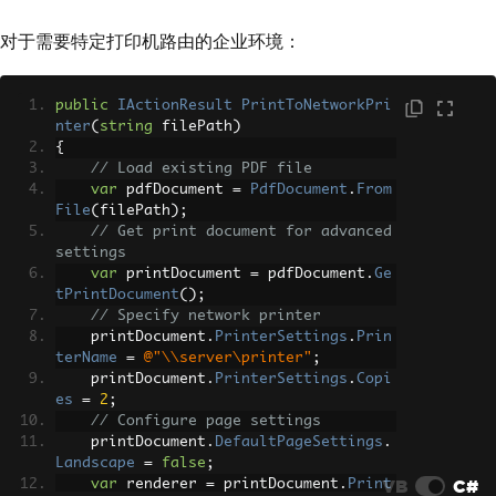
对于需要特定打印机路由的企业环境：
public
IActionResult
PrintToNetworkPri
nter
(
string
 filePath
)
{
// Load existing PDF file
var
 pdfDocument 
=
PdfDocument
.
From
File
(
filePath
);
// Get print document for advanced 
settings
var
 printDocument 
=
 pdfDocument
.
Ge
tPrintDocument
();
// Specify network printer
    printDocument
.
PrinterSettings
.
Prin
terName
=
@"\\server\printer"
;
    printDocument
.
PrinterSettings
.
Copi
es
=
2
;
// Configure page settings
    printDocument
.
DefaultPageSettings
.
Landscape
=
false
;
VB
C#
var
 renderer 
=
 printDocument
.
Print