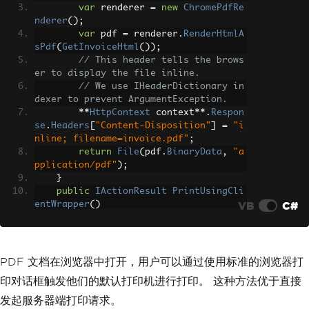
var
 renderer 
=
new
ChromePdfRe
nderer
();
var
 pdf 
=
 renderer
.
RenderHtmlA
sPdf
(
GetInvoiceHtml
());
// This header tells the brows
er to display the file inline.
// We use IHeaderDictionary in
dexer to prevent ArgumentException.
**
HttpContext
 context
**.
Respon
se
.
Headers
[
"Content-Disposition"
]
=
"i
nline; filename=invoice.pdf"
;
return
File
(
pdf
.
BinaryData
,
"a
pplication/pdf"
);
}
public
IActionResult
PrintUsingCli
VB
C#
entWrapper
()
{
var
 printUrl 
=
Url
.
Action
(
name
of
(
GetRawPrintablePdf
));
// Use a simple HTML/JavaScrip
PDF 文档在浏览器中打开，用户可以通过使用标准的浏览器打
t wrapper to force the print dialog
印对话框触发他们的默认打印机进行打印。 这种方法优于直接
var
 html 
=
new
StringBuilder
();
发起服务器端打印请求。