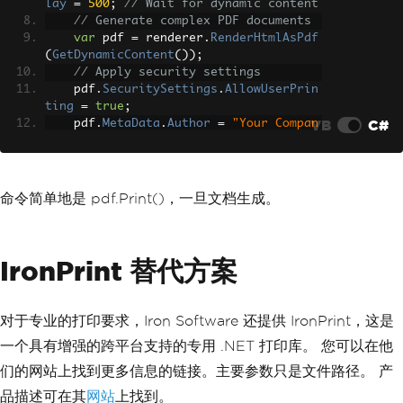
lay
=
500
;
// Wait for dynamic content
// Generate complex PDF documents
var
 pdf 
=
 renderer
.
RenderHtmlAsPdf
(
GetDynamicContent
());
// Apply security settings
    pdf
.
SecuritySettings
.
AllowUserPrin
ting
=
true
;
VB
C#
    pdf
.
MetaData
.
Author
=
"Your Compan
y"
;
return
File
(
pdf
.
BinaryData
,
"appli
cation/pdf"
);
}
命令简单地是 pdf.Print()，一旦文档生成。
IronPrint 替代方案
对于专业的打印要求，Iron Software 还提供 IronPrint，这是
一个具有增强的跨平台支持的专用 .NET 打印库。 您可以在他
们的网站上找到更多信息的链接。主要参数只是文件路径。 产
品描述可在其
网站
上找到。