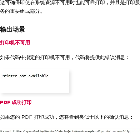
// Log successful output
这可确保即使在系统资源不可用时也能可靠打印，并且是打印服
return
Ok
(
$
"Document {document
务的重要组成部分。
Id} printed successfully"
);
}
catch
(
Exception
 ex
)
输出场景
{
// Log error details
打印机不可用
return
StatusCode
(
500
,
"Printi
ng failed"
);
}
如果代码中指定的打印机不可用，代码将提供此错误消息：
}
PDF 成功打印
如果您的 PDF 打印成功，您将看到类似于以下的确认消息：