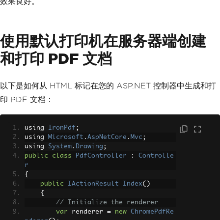
效果良好。
使用默认打印机在服务器端创建
和打印 PDF 文档
以下是如何从 HTML 标记在您的 ASP.NET 控制器中生成和打
印 PDF 文档：
using 
IronPdf
;
using 
Microsoft
.
AspNetCore
.
Mvc
;
using 
System
.
Drawing
;
public
class
PdfController
:
Controlle
r
{
public
IActionResult
Index
()
{
// Initialize the renderer
var
 renderer 
=
new
ChromePdfRe