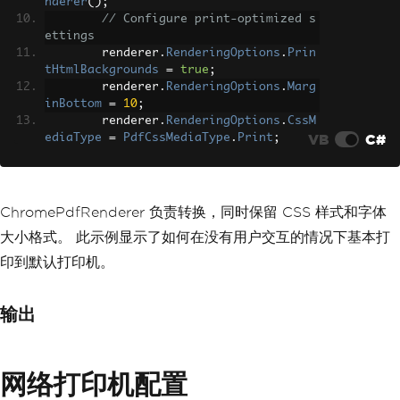
nderer
();
// Configure print-optimized s
ettings
        renderer
.
RenderingOptions
.
Prin
tHtmlBackgrounds
=
true
;
        renderer
.
RenderingOptions
.
Marg
inBottom
=
10
;
        renderer
.
RenderingOptions
.
CssM
VB
C#
ediaType
=
PdfCssMediaType
.
Print
;
// Generate PDF from HTML
var
 pdf 
=
 renderer
.
RenderHtmlA
sPdf
(
"<h1>Invoice</h1><p>Total: $999</
p>"
);
ChromePdfRenderer 负责转换，同时保留 CSS 样式和字体
// Print to default printer
大小格式。 此示例显示了如何在没有用户交互的情况下基本打
        pdf
.
Print
();
return
Ok
(
"Document sent to pr
印到默认打印机。
inter"
);
}
}
输出
网络打印机配置