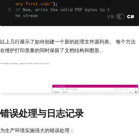
ory first.</p>"
);
                body { font-family: Ar
// Now, write the valid PDF bytes to t
ial, sans-serif; }
VB
C#
he stream
                .header { font-weight: 
using 
(
var
 stream 
=
new
MemoryStream
(
p
bold; color: #1e40af; border-bottom: 2
dfToStream
.
BinaryData
))
px solid #3b82f6; padding-bottom: 5px; 
{
}
var
 pdfFromStream 
=
new
PdfDocumen
                .content { padding-to
以上几行展示了如何创建一个新的处理文件源列表。 每个方法
t
(
stream
);
p: 10px; }
在维护打印质量的同时保留了文档结构和图形。
// Example: Print the PDF loaded f
            </style>
rom the stream
        </head>
// pdfFromStream.Print(); 
        <body>
}
            <div class='header'>Invoic
pdfFromUrl
.
Print
();
e Summary (Client View)</div>
// Logging the various files handled
            <div class='content'>
var
 fileList 
=
new
List
<string>
{
                <p>Document content: T
"URL"
,
"File Path"
,
"Memory Stream"
};
his file is optimized for printing.</p
return
Ok
(
"PDF documents processed and 
>
'example.com' printed to default serve
                <p>Total Amount: <b>$9
错误处理与日志记录
r printer."
);
99.00</b></p>
}
            </div>
        </body>
        </html>"
;
为生产环境实施强大的错误处理：
}