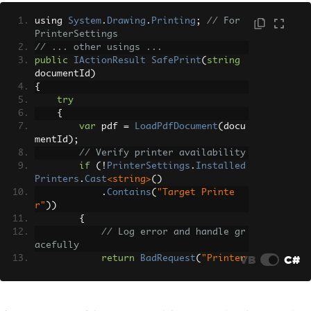
using 
System
.
Drawing
.
Printing
;
// For 
PrinterSettings
// ... other usings ...
public
IActionResult
SafePrint
(
string
documentId
)
{
try
{
var
 pdf 
=
LoadPdfDocument
(
docu
mentId
);
// Verify printer availability
if
(!
PrinterSettings
.
Installed
Printers
.
Cast
<string>
()
.
Contains
(
"Target Printe
r"
))
{
// Log error and handle gr
acefully
VB
C#
return
BadRequest
(
"Printer 
not available"
);
}
        pdf
.
Print
();