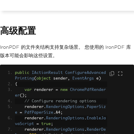
高级配置
IronPDF 的文件夹结构支持复杂场景。 您使用的 IronPDF 库
版本可能会影响这些设置。
public
IActionResult
ConfigureAdvanced
Printing
(
object
 sender
,
EventArgs
 e
)
{
var
 renderer 
=
new
ChromePdfRender
er
();
// Configure rendering options
    renderer
.
RenderingOptions
.
PaperSiz
e
=
PdfPaperSize
.
A4
;
    renderer
.
RenderingOptions
.
EnableJa
vaScript
=
true
;
    renderer
.
RenderingOptions
.
RenderDe