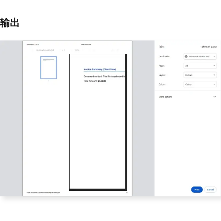
        html
.
AppendLine
(
"<!DOCTYPE htm
l>"
);
        html
.
AppendLine
(
"<html lang=
输出
\"en\">"
);
        html
.
AppendLine
(
"<head>"
);
        html
.
AppendLine
(
"    <title>Pr
int Document</title>"
);
        html
.
AppendLine
(
"</head>"
);
        html
.
AppendLine
(
"<body>"
);
// Load the PDF from the 'GetR
awPrintablePdf' action into an invisib
le iframe.
        html
.
AppendLine
(
$
"    <iframe 
src='{printUrl}' style='position:absol
ute; top:0; left:0; width:100%; heigh
t:100%; border:none;'></iframe>"
);
        html
.
AppendLine
(
"    <script
>"
);
// Wait for the iframe (and th
us the PDF) to load, then trigger the 
print dialog.
        html
.
AppendLine
(
"        windo
w.onload = function() {"
);
        html
.
AppendLine
(
"            