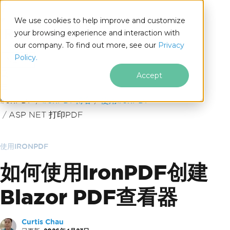
We use cookies to help improve and customize
your browsing experience and interaction with
our company. To find out more, see our
Privacy
for
Policy.
.NET
Accept
跳至页脚内容
IronPDF
IronPDF博客
使用IronPDF
ASP NET 打印PDF
使用IRONPDF
如何使用IronPDF创建
Blazor PDF查看器
Curtis Chau