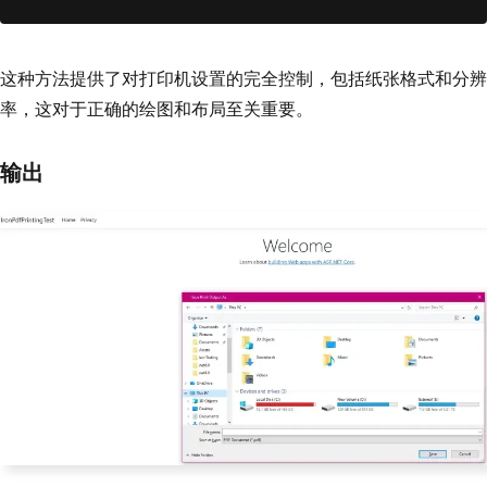
erSettings
.
PrinterResolution
;
// Execute print
    printDocument
.
Print
();
return
Json
(
new
{
 success 
=
true
这种方法提供了对打印机设置的完全控制，包括纸张格式和分辨
});
率，这对于正确的绘图和布局至关重要。
}
输出