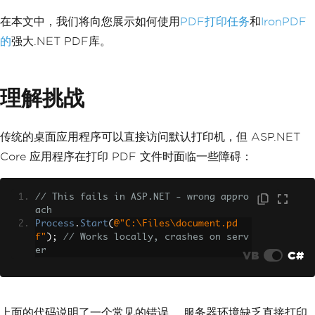
在本文中，我们将向您展示如何使用
PDF打印任务
和
IronPDF
的
强大.NET PDF库。
理解挑战
传统的桌面应用程序可以直接访问默认打印机，但 ASP.NET
Core 应用程序在打印 PDF 文件时面临一些障碍：
// This fails in ASP.NET - wrong appro
ach
Process
.
Start
(
@"C:\Files\document.pd
f"
);
// Works locally, crashes on serv
er
VB
C#
上面的代码说明了一个常见的错误。 服务器环境缺乏直接打印