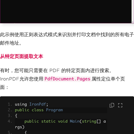
此示例使用正则表达式模式来识别并打印文档中找到的所有电子
邮件地址。
从特定页面提取文本
有时，您可能只需要在 PDF 的特定页面内进行搜索。
IronPDF允许您使用
属性定位单个页
PdfDocument.Pages
面：
using 
IronPdf
;
public
class
Program
{
public
static
void
Main
(
string
[]
 a
rgs
)
{