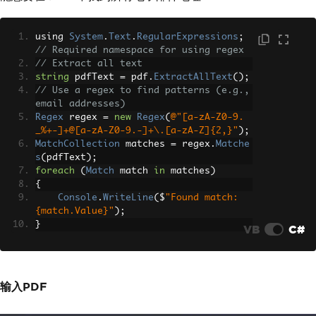
using 
System
.
Text
.
RegularExpressions
;
// Required namespace for using regex
// Extract all text
string
 pdfText 
=
 pdf
.
ExtractAllText
();
// Use a regex to find patterns (e.g., 
email addresses)
Regex
 regex 
=
new
Regex
(
@"[a-zA-Z0-9.
_%+-]+@[a-zA-Z0-9.-]+\.[a-zA-Z]{2,}"
);
MatchCollection
 matches 
=
 regex
.
Matche
s
(
pdfText
);
foreach
(
Match
 match 
in
 matches
)
{
Console
.
WriteLine
(
$
"Found match: 
{match.Value}"
);
}
VB
C#
输入PDF