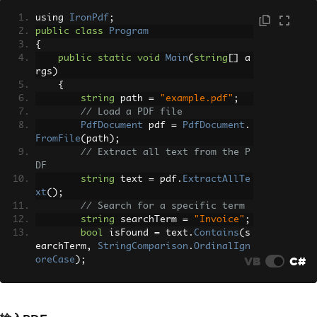
using 
IronPdf
;
public
class
Program
{
public
static
void
Main
(
string
[]
 a
rgs
)
{
string
 path 
=
"example.pdf"
;
// Load a PDF file
PdfDocument
 pdf 
=
PdfDocument
.
FromFile
(
path
);
// Extract all text from the P
DF
string
 text 
=
 pdf
.
ExtractAllTe
xt
();
// Search for a specific term
string
 searchTerm 
=
"Invoice"
;
bool
 isFound 
=
 text
.
Contains
(
s
earchTerm
,
StringComparison
.
OrdinalIgn
VB
C#
oreCase
);
Console
.
WriteLine
(
isFound
?
 $
"The term '{searchTer
m}' was found in the PDF!"
:
 $
"The term '{searchTer