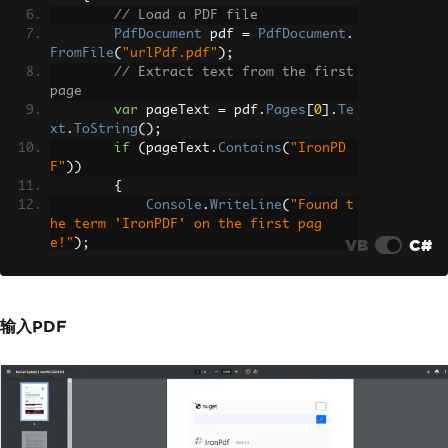
// Load a PDF file
PdfDocument
 pdf 
=
PdfDocument
.
FromFile
(
"urlPdf.pdf"
);
// Extract text from the first 
page
var
 pageText 
=
 pdf
.
Pages
[
0
].
Te
xt
.
ToString
();
if
(
pageText
.
Contains
(
"IronPD
F"
))
{
Console
.
WriteLine
(
"Found t
he term 'IronPDF' on the first pag
VB
C#
e!"
);
}
}
}
输入PDF