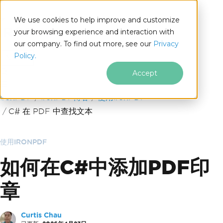
We use cookies to help improve and customize
your browsing experience and interaction with
our company. To find out more, see our
Privacy
for
Policy.
.NET
Accept
跳至页脚内容
IronPDF
IronPDF博客
使用IronPDF
C# 在 PDF 中查找文本
使用IRONPDF
如何在C#中添加PDF印
章
Curtis Chau