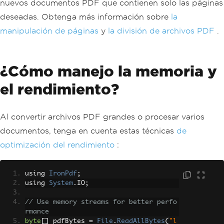
nuevos documentos PDF que contienen solo las páginas
deseadas. Obtenga más información sobre
la
manipulación de páginas
y
la división de archivos PDF
.
¿Cómo manejo la memoria y
el rendimiento?
Al convertir archivos PDF grandes o procesar varios
documentos, tenga en cuenta estas técnicas
de
optimización del rendimiento
:
using 
IronPdf
;
using 
System
.
IO
;
// Use memory streams for better perfo
rmance
byte
[]
 pdfBytes 
=
File
.
ReadAllBytes
(
"l