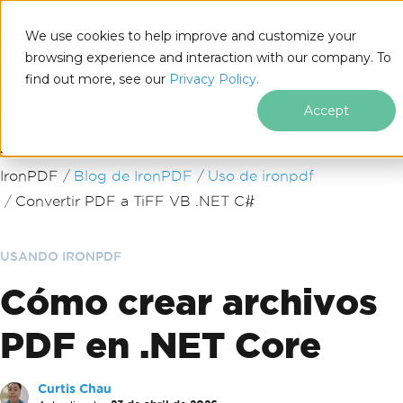
We use cookies to help improve and customize your
browsing experience and interaction with our company. To
find out more, see our
Privacy Policy.
for
.NET
Accept
Saltar al pie de página
IronPDF
Blog de IronPDF
Uso de ironpdf
Convertir PDF a TiFF VB .NET C#
USANDO IRONPDF
Cómo crear archivos
PDF en .NET Core
Curtis Chau