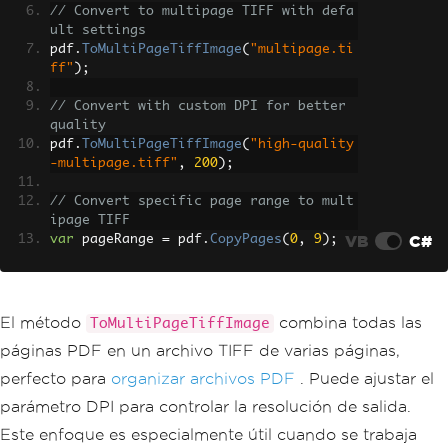
// Convert to multipage TIFF with defa
ult settings
pdf
.
ToMultiPageTiffImage
(
"multipage.ti
ff"
);
// Convert with custom DPI for better 
quality
pdf
.
ToMultiPageTiffImage
(
"high-quality
-multipage.tiff"
,
200
);
// Convert specific page range to mult
ipage TIFF
VB
C#
var
 pageRange 
=
 pdf
.
CopyPages
(
0
,
9
);
// First 10 pages
pageRange
.
ToMultiPageTiffImage
(
"range-
multipage.tiff"
);
El método
combina todas las
ToMultiPageTiffImage
páginas PDF en un archivo TIFF de varias páginas,
perfecto para
organizar archivos PDF
. Puede ajustar el
parámetro DPI para controlar la resolución de salida.
Este enfoque es especialmente útil cuando se trabaja