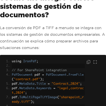
sistemas de gestión de
documentos?
La conversión de PDF a TIFF a menudo se integra con
los sistemas de gestión de documentos empresariales. A
continuación se explica cómo preparar archivos para
situaciones comunes:
using 
IronPdf
;
// For SharePoint integration
PdfDocument
 pdf 
=
PdfDocument
.
FromFile
(
"contract.pdf"
);
pdf
.
MetaData
.
Title
=
"Contract_2024"
;
pdf
.
MetaData
.
Keywords
=
"legal,contrac
t,2024"
;
pdf
.
ToMultiPageTiffImage
(
"sharepoint_r
eady.tiff"
);