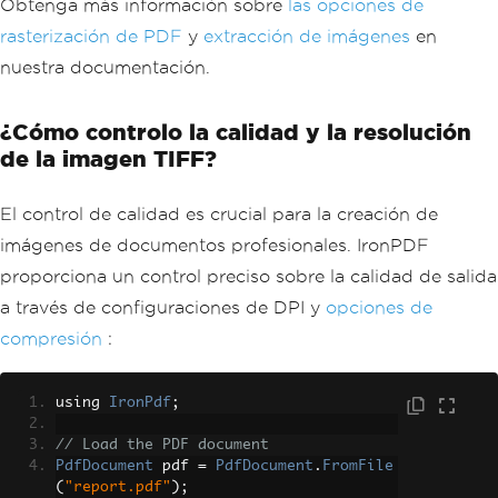
Obtenga más información sobre
las opciones de
rasterización de PDF
y
extracción de imágenes
en
nuestra documentación.
¿Cómo controlo la calidad y la resolución
de la imagen TIFF?
El control de calidad es crucial para la creación de
imágenes de documentos profesionales. IronPDF
proporciona un control preciso sobre la calidad de salida
a través de configuraciones de DPI y
opciones de
compresión
:
using 
IronPdf
;
// Load the PDF document
PdfDocument
 pdf 
=
PdfDocument
.
FromFile
(
"report.pdf"
);