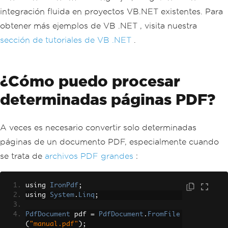
integración fluida en proyectos VB.NET existentes. Para
obtener más ejemplos de VB .NET , visita nuestra
sección de tutoriales de VB .NET
.
¿Cómo puedo procesar
determinadas páginas PDF?
A veces es necesario convertir solo determinadas
páginas de un documento PDF, especialmente cuando
se trata de
archivos PDF grandes
:
using 
IronPdf
;
using 
System
.
Linq
;
PdfDocument
 pdf 
=
PdfDocument
.
FromFile
(
"manual.pdf"
);