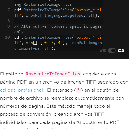
ing RasterizeToImageFiles
pdf
.
RasterizeToImageFiles
(
"output_*.ti
ff"
,
IronPdf
.
Imaging
.
ImageType
.
Tiff
);
// Alternative: Convert specific pages 
only
pdf
.
RasterizeToImageFiles
(
"output_*.ti
ff"
,
new
[]
{
0
,
2
,
4
},
IronPdf
.
Imagin
g
.
ImageType
.
Tiff
);
VB
C#
El método
convierte cada
RasterizeToImageFiles
página PDF en un archivo de imagen TIFF separado con
calidad profesional
. El asterisco (
) en el patrón del
*
nombre de archivo se reemplaza automáticamente con
números de página. Este método maneja todo el
proceso de conversión, creando archivos TIFF
individuales para cada página de tu documento PDF.