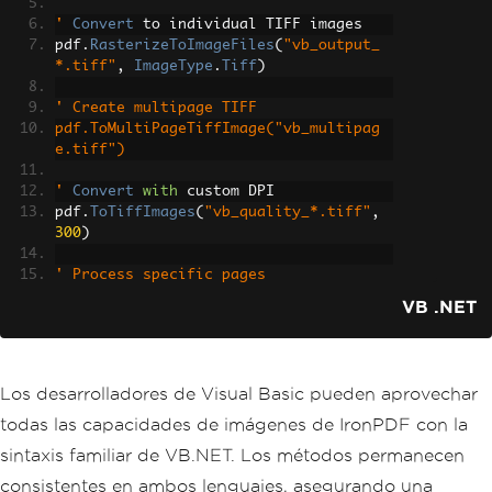
'
Convert
 to individual TIFF images
pdf
.
RasterizeToImageFiles
(
"vb_output_
*.tiff"
,
ImageType
.
Tiff
)
' Create multipage TIFF
pdf.ToMultiPageTiffImage("vb_multipag
e.tiff")
'
Convert
with
 custom DPI
pdf
.
ToTiffImages
(
"vb_quality_*.tiff"
,
300
)
' Process specific pages
Dim selectedPages = pdf.CopyPages(2, 
VB .NET
5)
selectedPages.RasterizeToImageFiles("v
b_selected_*.tiff", ImageType.Tiff)
Los desarrolladores de Visual Basic pueden aprovechar
todas las capacidades de imágenes de IronPDF con la
sintaxis familiar de VB.NET. Los métodos permanecen
consistentes en ambos lenguajes, asegurando una