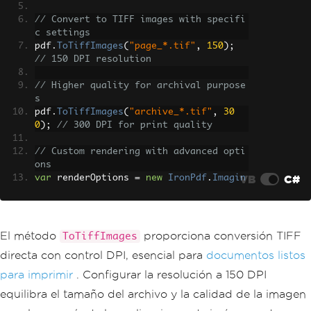
// Convert to TIFF images with specifi
c settings
pdf
.
ToTiffImages
(
"page_*.tif"
,
150
);
// 150 DPI resolution
// Higher quality for archival purpose
s
pdf
.
ToTiffImages
(
"archive_*.tif"
,
30
0
);
// 300 DPI for print quality
// Custom rendering with advanced opti
ons
VB
C#
var
 renderOptions 
=
new
IronPdf
.
Imagin
g
.
ImageRenderOptions
{
Dpi
=
200
,
ImageType
=
IronPdf
.
Imaging
.
ImageT
El método
proporciona conversión TIFF
ToTiffImages
ype
.
Tiff
directa con control DPI, esencial para
documentos listos
};
para imprimir
. Configurar la resolución a 150 DPI
equilibra el tamaño del archivo y la calidad de la imagen