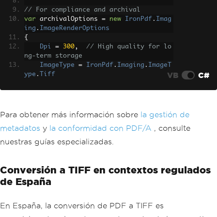
// For compliance and archival
var
 archivalOptions 
=
new
IronPdf
.
Imag
ing
.
ImageRenderOptions
{
Dpi
=
300
,
// High quality for lo
ng-term storage
ImageType
=
IronPdf
.
Imaging
.
ImageT
VB
C#
ype
.
Tiff
};
Para obtener más información sobre
la gestión de
metadatos
y
la conformidad con PDF/A
, consulte
nuestras guías especializadas.
Conversión a TIFF en contextos regulados
de España
En España, la conversión de PDF a TIFF es