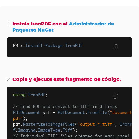
Instala IronPDF con el
Administrador de
Paquetes NuGet
PM 
>
Install
-
Package
IronPdf
Copie y ejecute este fragmento de código.
using
IronPdf
;
// Load PDF and convert to TIFF in 3 lines
PdfDocument
 pdf 
=
PdfDocument
.
FromFile
(
"document.
pdf"
);
pdf
.
RasterizeToImageFiles
(
"output_*.tiff"
,
IronPd
f
.
Imaging
.
ImageType
.
Tiff
);
// Individual TIFF files created for each page!