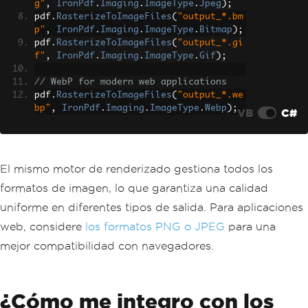
g"
,
IronPdf
.
Imaging
.
ImageType
.
Jpeg
);
pdf
.
RasterizeToImageFiles
(
"output_*.bm
p"
,
IronPdf
.
Imaging
.
ImageType
.
Bitmap
);
pdf
.
RasterizeToImageFiles
(
"output_*.gi
f"
,
IronPdf
.
Imaging
.
ImageType
.
Gif
);
// WebP for modern web applications
pdf
.
RasterizeToImageFiles
(
"output_*.we
bp"
,
IronPdf
.
Imaging
.
ImageType
.
Webp
);
VB
C#
El mismo motor de renderizado gestiona todos los
formatos de imagen, lo que garantiza una calidad
uniforme en diferentes tipos de salida. Para aplicaciones
web, considere
los formatos PNG o JPEG
para una
mejor compatibilidad con navegadores.
¿Cómo me integro con los