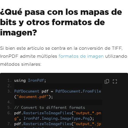
}
¿Qué pasa con los mapas de
bits y otros formatos de
imagen?
Si bien este artículo se centra en la conversión de TIFF,
IronPDF admite múltiples
formatos de imagen
utilizando
métodos similares:
using 
IronPdf
;
PdfDocument
 pdf 
=
PdfDocument
.
FromFile
(
"document.pdf"
);
// Convert to different formats
pdf
.
RasterizeToImageFiles
(
"output_*.pn
g"
,
IronPdf
.
Imaging
.
ImageType
.
Png
);
pdf
.
RasterizeToImageFiles
(
"output_*.jp