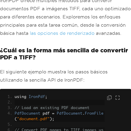
IronPDF ofrece múltiples métodos para convertir
documentos PDF a imágenes TIFF, cada uno optimizado
para diferentes escenarios. Exploremos los enfoques
principales para esta tarea común, desde la conversión
básica hasta
las opciones de renderizado
avanzadas.
¿Cuál es la forma más sencilla de convertir
PDF a TIFF?
El siguiente ejemplo muestra los pasos básicos
utilizando la sencilla API de IronPDF:
using 
IronPdf
;
// Load an existing PDF document
PdfDocument
 pdf 
=
PdfDocument
.
FromFile
(
"document.pdf"
);
// Convert PDF pages to TIFF images us