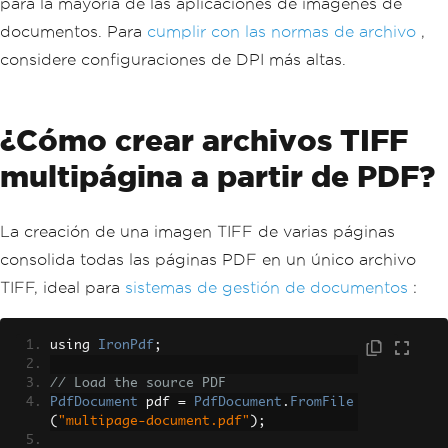
para la mayoría de las aplicaciones de imágenes de
documentos. Para
cumplir con las normas de archivo
,
considere configuraciones de DPI más altas.
¿Cómo crear archivos TIFF
multipágina a partir de PDF?
La creación de una imagen TIFF de varias páginas
consolida todas las páginas PDF en un único archivo
TIFF, ideal para
sistemas de gestión de documentos
:
using 
IronPdf
;
// Load the source PDF
PdfDocument
 pdf 
=
PdfDocument
.
FromFile
(
"multipage-document.pdf"
);