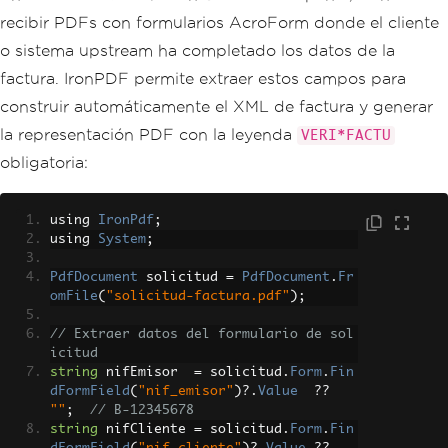
recibir PDFs con formularios AcroForm donde el cliente
o sistema upstream ha completado los datos de la
factura. IronPDF permite extraer estos campos para
construir automáticamente el XML de factura y generar
la representación PDF con la leyenda
VERI*FACTU
obligatoria:
using 
IronPdf
;
using 
System
;
PdfDocument
 solicitud 
=
PdfDocument
.
Fr
omFile
(
"solicitud-factura.pdf"
);
// Extraer datos del formulario de sol
icitud
string
 nifEmisor  
=
 solicitud
.
Form
.
Fin
dFormField
(
"nif_emisor"
)?.
Value
??
""
;
// B-12345678
string
 nifCliente 
=
 solicitud
.
Form
.
Fin