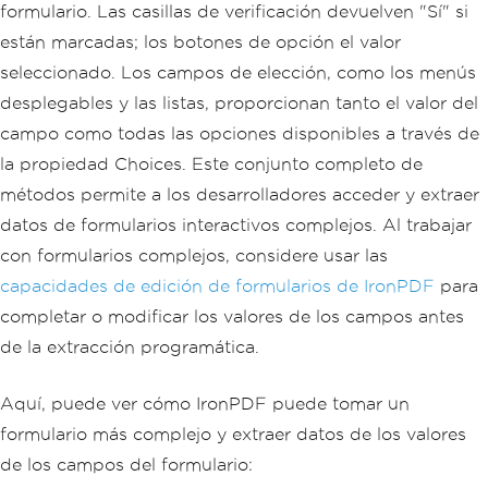
formulario. Las casillas de verificación devuelven "Sí" si
// Multi-line text areas
var
 commentsField 
=
 pdf
.
Form
.
FindFormF
están marcadas; los botones de opción el valor
ield
(
"comments_part1_513"
);
seleccionado. Los campos de elección, como los menús
string
 userComments 
=
 commentsField
.
Va
lue
;
desplegables y las listas, proporcionan tanto el valor del
// Grab all fields that start with "in
campo como todas las opciones disponibles a través de
terests_"
var
 interestFields 
=
 pdf
.
Form
la propiedad Choices. Este conjunto completo de
.
Where
(
f 
=>
 f
.
Name
.
StartsWith
(
"int
métodos permite a los desarrolladores acceder y extraer
erests_"
));
datos de formularios interactivos complejos. Al trabajar
// Collect checked interests
List
<string>
 selectedInterests 
=
new
L
con formularios complejos, considere usar las
ist
<string>
();
capacidades de edición de formularios de IronPDF
para
foreach
(
var
 field 
in
 interestFields
)
{
completar o modificar los valores de los campos antes
if
(
field
.
Value
==
"Yes"
)
// chec
de la extracción programática.
kboxes are "Yes" if checked
{
// Extract the interest name f
Aquí, puede ver cómo IronPDF puede tomar un
rom the field name
string
 interestName 
=
 field
.
Na
formulario más complejo y extraer datos de los valores
me
.
Replace
(
"interests_"
,
""
);
de los campos del formulario:
        selectedInterests
.
Add
(
interest