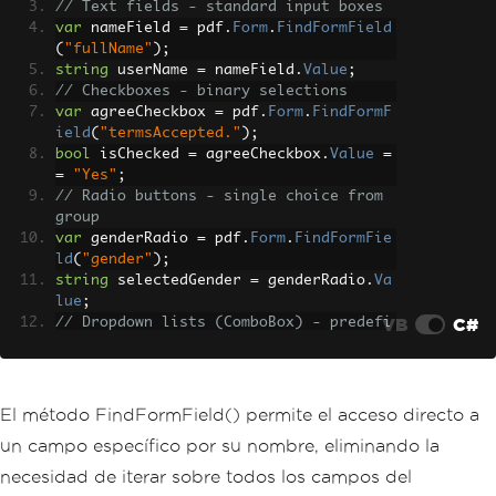
// Text fields - standard input boxes
var
 nameField 
=
 pdf
.
Form
.
FindFormField
(
"fullName"
);
string
 userName 
=
 nameField
.
Value
;
// Checkboxes - binary selections
var
 agreeCheckbox 
=
 pdf
.
Form
.
FindFormF
ield
(
"termsAccepted."
);
bool
 isChecked 
=
 agreeCheckbox
.
Value
=
=
"Yes"
;
// Radio buttons - single choice from 
group
var
 genderRadio 
=
 pdf
.
Form
.
FindFormFie
ld
(
"gender"
);
string
 selectedGender 
=
 genderRadio
.
Va
lue
;
VB
C#
// Dropdown lists (ComboBox) - predefi
ned options
var
 countryDropdown 
=
 pdf
.
Form
.
FindFor
mField
(
"country"
);
string
 selectedCountry 
=
 countryDropdo
El método FindFormField() permite el acceso directo a
wn
.
Value
;
un campo específico por su nombre, eliminando la
// Access all available options
var
 availableCountries 
=
 countryDropdo
necesidad de iterar sobre todos los campos del
wn
.
Choices
;