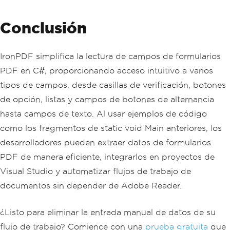
Console
.
WriteLine
(
$
"NIF Emisor: {nifEm
isor}"
);
Conclusión
Console
.
WriteLine
(
$
"NIF Cliente: {nifC
liente}"
);
Console
.
WriteLine
(
$
"Base: {importe.ToS
tring("
N2
", cultureES)} €"
);
IronPDF simplifica la lectura de campos de formularios
Console
.
WriteLine
(
$
"IVA 21%: {iva21.To
PDF en C#, proporcionando acceso intuitivo a varios
String("
N2
", cultureES)} €"
);
Console
.
WriteLine
(
$
"Total: {total.ToSt
tipos de campos, desde casillas de verificación, botones
ring("
N2
", cultureES)} €"
);
de opción, listas y campos de botones de alternancia
// Salida: Base: 1.234,56 €  |  IVA 2
1%: 259,26 €  |  Total: 1.493,82 €
hasta campos de texto. Al usar ejemplos de código
como los fragmentos de static void Main anteriores, los
desarrolladores pueden extraer datos de formularios
PDF de manera eficiente, integrarlos en proyectos de
Visual Studio y automatizar flujos de trabajo de
documentos sin depender de Adobe Reader.
¿Listo para eliminar la entrada manual de datos de su
flujo de trabajo? Comience con una
prueba gratuita
que