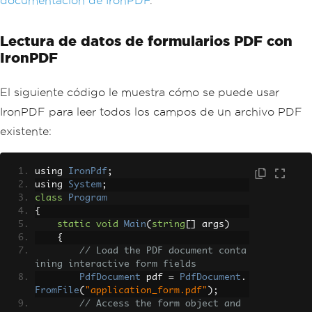
documentación de IronPDF
.
Lectura de datos de formularios PDF con
IronPDF
El siguiente código le muestra cómo se puede usar
IronPDF para leer todos los campos de un archivo PDF
existente:
using 
IronPdf
;
using 
System
;
class
Program
{
static
void
Main
(
string
[]
 args
)
{
// Load the PDF document conta
ining interactive form fields
PdfDocument
 pdf 
=
PdfDocument
.
FromFile
(
"application_form.pdf"
);
// Access the form object and 