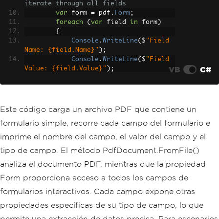
iterate through all fields
var
 form 
=
 pdf
.
Form
;
foreach
(
var
 field 
in
 form
)
{
Console
.
WriteLine
(
$
"Field 
Name: {field.Name}"
);
Console
.
WriteLine
(
$
"Field 
VB
C#
Value: {field.Value}"
);
Console
.
WriteLine
(
$
"Field 
Type: {field.GetType().Name}"
);
Console
.
WriteLine
(
"---"
);
}
Este código carga un archivo PDF que contiene un
}
formulario simple, recorre cada campo del formulario e
}
imprime el nombre del campo, el valor del campo y el
tipo de campo. El método PdfDocument.FromFile()
analiza el documento PDF, mientras que la propiedad
Form proporciona acceso a todos los campos de
formularios interactivos. Cada campo expone otras
propiedades específicas de su tipo de campo, lo que
permite una extracción de datos precisa. Para escenarios