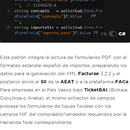
dFormField
(
"nif_cliente"
)?.
Value
??
""
;
// 12345678-A
string
 concepto   
=
 solicitud
.
Form
.
Fin
dFormField
(
"concepto"
)?.
Value
??
""
;
string
 importeStr 
=
 solicitud
.
Form
.
Fin
VB
C#
dFormField
(
"importe_base"
)?.
Value
??
"0"
;
// "1.234,56"
// Convertir importe formato español 
(punto=miles, coma=decimal) a decimal
Este patrón integra la lectura de formularios PDF con el
decimal
 importe 
=
decimal
.
Parse
(
import
formateo estándar español de importes, preparando los
eStr
.
Replace
(
"."
,
""
).
Replace
(
","
,
"."
),
datos para la generación del XML
Facturae
3.2.2 y el
System
.
Globalization
.
CultureInfo
.
I
posterior envío al
SII
de la
AEAT
o a la plataforma
FACe
.
nvariantCulture
);
decimal
 iva21   
=
Math
.
Round
(
importe 
*
Para empresas en el País Vasco bajo
TicketBAI
(Bizkaia,
0.21m
,
2
);
Gipuzkoa o Araba), el mismo extractor de campos
decimal
 total   
=
 importe 
+
 iva21
;
procesa los formularios de tiques fiscales con los
// Formatear de vuelta a formato españ
campos NIF del comprador/vendedor requeridos por la
ol
var
 cultureES 
=
new
System
.
Globalizati
Hacienda foral correspondiente.
on
.
CultureInfo
(
"es-ES"
);