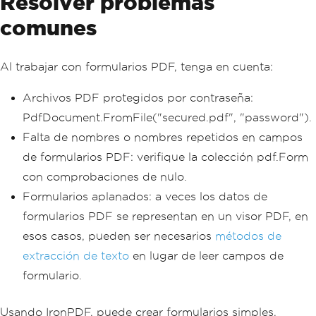
Resolver problemas
"\"\""
);
comunes
                csvData
.
AppendLine
(
$
"
{date},{name},{email},{rating},\"{feed
back}\""
);
}
Al trabajar con formularios PDF, tenga en cuenta:
catch
(
Exception
 ex
)
{
Archivos PDF protegidos por contraseña:
Console
.
WriteLine
(
$
"Er
ror processing {pdfFile}: {ex.Messag
PdfDocument.FromFile("secured.pdf", "password").
e}"
);
Falta de nombres o nombres repetidos en campos
}
}
de formularios PDF: verifique la colección pdf.Form
File
.
WriteAllText
(
"survey_resu
con comprobaciones de nulo.
lts.csv"
,
 csvData
.
ToString
());
Formularios aplanados: a veces los datos de
Console
.
WriteLine
(
"Survey proc
essing complete!"
);
formularios PDF se representan en un visor PDF, en
}
esos casos, pueden ser necesarios
métodos de
}
extracción de texto
en lugar de leer campos de
formulario.
Usando IronPDF, puede crear formularios simples,