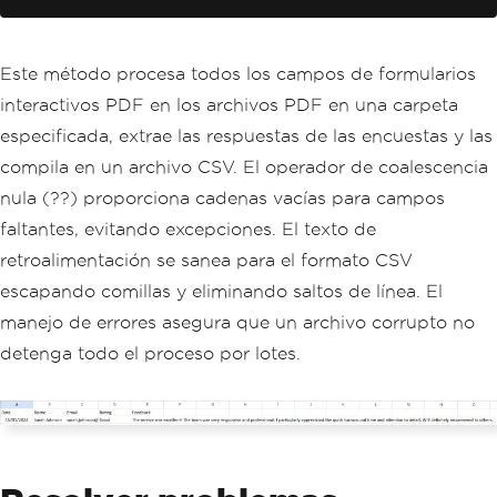
foreach
(
string
 pdfFile 
in
Dir
ectory
.
GetFiles
(
folderPath
,
"*.pdf"
))
{
try
Este método procesa todos los campos de formularios
{
interactivos PDF en los archivos PDF en una carpeta
PdfDocument
 survey 
=
P
dfDocument
.
FromFile
(
pdfFile
);
especificada, extrae las respuestas de las encuestas y las
string
 date 
=
 survey
.
F
compila en un archivo CSV. El operador de coalescencia
orm
.
FindFormField
(
"surveyDate"
)?.
Value
??
""
;
nula (??) proporciona cadenas vacías para campos
string
 name 
=
 survey
.
F
faltantes, evitando excepciones. El texto de
orm
.
FindFormField
(
"customerName"
)?.
Val
ue
??
""
;
retroalimentación se sanea para el formato CSV
string
 email 
=
 survey
.
escapando comillas y eliminando saltos de línea. El
Form
.
FindFormField
(
"email"
)?.
Value
??
""
;
manejo de errores asegura que un archivo corrupto no
string
 rating 
=
 surve
detenga todo el proceso por lotes.
y
.
Form
.
FindFormField
(
"satisfaction"
)?.
Value
??
""
;
string
 feedback 
=
 surv
ey
.
Form
.
FindFormField
(
"comments"
)?.
Val
ue
??
""
;
                feedback 
=
 feedback
.
Re
place
(
"\n"
,
" "
).
Replace
(
"\""
,