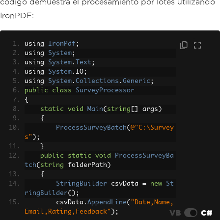
código demuestra el procesamiento por lotes utilizando
IronPDF:
using 
IronPdf
;
using 
System
;
using 
System
.
Text
;
using 
System
.
IO
;
using 
System
.
Collections
.
Generic
;
public
class
SurveyProcessor
{
static
void
Main
(
string
[]
 args
)
{
ProcessSurveyBatch
(
@"C:\Survey
s"
);
}
public
static
void
ProcessSurveyBa
tch
(
string
 folderPath
)
{
StringBuilder
 csvData 
=
new
St
ringBuilder
();
        csvData
.
AppendLine
(
"Date,Name,
VB
C#
Email,Rating,Feedback"
);