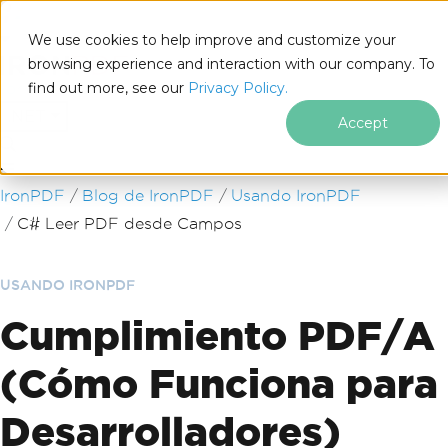
We use cookies to help improve and customize your
browsing experience and interaction with our company. To
find out more, see our
Privacy Policy.
for
.NET
Accept
Saltar al pie de página
IronPDF
Blog de IronPDF
Usando IronPDF
C# Leer PDF desde Campos
USANDO IRONPDF
Cumplimiento PDF/A
(Cómo Funciona para
Desarrolladores)