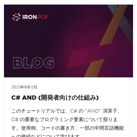
2023年9月12日
C# AND (開発者向けの仕組み)
このチュートリアルでは、C# の "AND" 演算子、
C# の重要なプログラミング要素について探りま
す。使用例、コードの書き方、一部の中間言語機能
への接続などについて学びます。