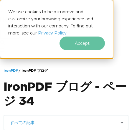
We use cookies to help improve and
customize your browsing experience and
interaction with our company. To find out
for
more, see our
Privacy Policy.
.NET
Accept
フッターコンテンツにスキップ
IronPDF
IronPDF ブログ
IronPDF ブログ - ペー
ジ 34
すべての記事