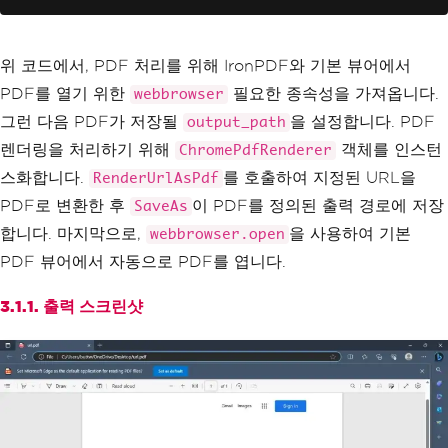
# Automatically open the PDF in the de
fault PDF viewer
위 코드에서, PDF 처리를 위해 IronPDF와 기본 뷰어에서
webbrowser
.
open
(
output_path
)
PDF를 열기 위한
필요한 종속성을 가져옵니다.
webbrowser
그런 다음 PDF가 저장될
을 설정합니다. PDF
output_path
렌더링을 처리하기 위해
객체를 인스턴
ChromePdfRenderer
스화합니다.
를 호출하여 지정된 URL을
RenderUrlAsPdf
PDF로 변환한 후
이 PDF를 정의된 출력 경로에 저장
SaveAs
합니다. 마지막으로,
을 사용하여 기본
webbrowser.open
PDF 뷰어에서 자동으로 PDF를 엽니다.
3.1.1. 출력 스크린샷