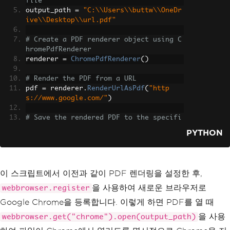
file
output_path 
=
"C:\\Users\\buttw\\OneDr
ive\\Desktop\\url.pdf"
# Create a PDF renderer object using C
hromePdfRenderer
renderer 
=
ChromePdfRenderer
()
# Render the PDF from a URL
pdf 
=
 renderer
.
RenderUrlAsPdf
(
"http
s://www.google.com/"
)
# Save the rendered PDF to the specifi
ed path
PYTHON
pdf
.
SaveAs
(
output_path
)
# Register Google Chrome as a browser 
in webbrowser module
이 스크립트에서 이전과 같이 PDF 렌더링을 설정한 후,
webbrowser
.
register
(
"chrome"
,
을 사용하여 새로운 브라우저로
webbrowser.register
None
,
Google Chrome을 등록합니다. 이렇게 하면 PDF를 열 때
    webbrowser
.
BackgroundBrowser
(
"C:\\Program Files\\Google\\Ch
을 사용
webbrowser.get("chrome").open(output_path)
rome\\Application\\chrome.exe"