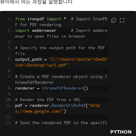
뷰어에서 여는 과정을 설명합니다.
from
 ironpdf 
import
*
# Import IronPD
F for PDF rendering
import
 webbrowser      
# Import webbro
wser to open files in browser
# Specify the output path for the PDF 
file
output_path 
=
"C:\\Users\\buttw\\OneDr
ive\\Desktop\\url.pdf"
# Create a PDF renderer object using C
hromePdfRenderer
renderer 
=
ChromePdfRenderer
()
# Render the PDF from a URL
pdf 
=
 renderer
.
RenderUrlAsPdf
(
"http
s://www.google.com/"
)
# Save the rendered PDF to the specifi
ed path
PYTHON
pdf
.
SaveAs
(
output_path
)