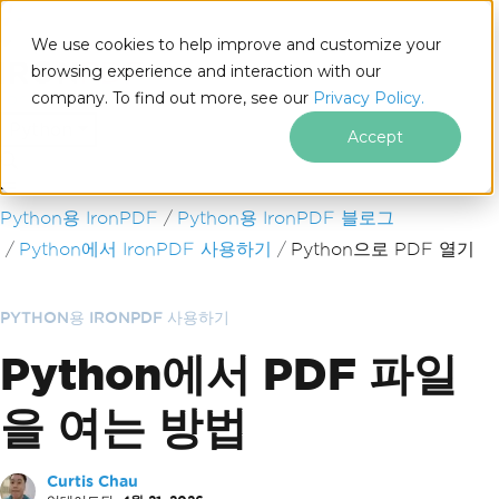
We use cookies to help improve and customize your
browsing experience and interaction with our
company. To find out more, see our
Privacy Policy.
for
Python
Accept
푸터 콘텐츠로 바로가기
Python용 IronPDF
Python용 IronPDF 블로그
Python에서 IronPDF 사용하기
Python으로 PDF 열기
PYTHON용 IRONPDF 사용하기
Python에서 PDF 파일
을 여는 방법
Curtis Chau