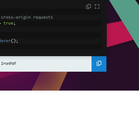
 cross-origin requests
=
true
;
derer
();
ing using C#
Pdf
(
"<h1>Hello World</h1>"
);
 IronPdf
ssets
mages, CSS and JavaScript.
\assets\' is set as the file location to 
nderHtmlAsPdf
(
"<img src='icons/iron.pn
-assets.pdf"
);