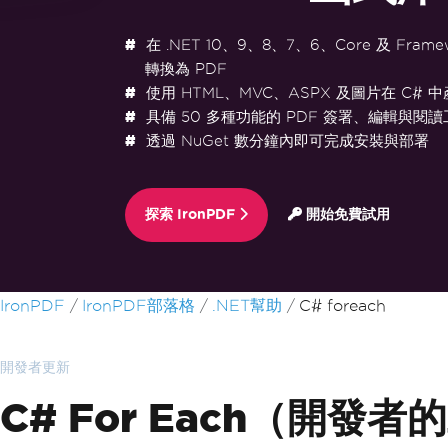
在 .NET 10、9、8、7、6、Core 及 Frame
轉換為 PDF
使用 HTML、MVC、ASPX 及圖片在 C# 中
具備 50 多種功能的 PDF 簽署、編輯與閱讀
透過 NuGet 數分鐘內即可完成安裝與部署
探索 IronPDF
開始免費試用
跳至頁尾內容
IronPDF
IronPDF部落格
.NET幫助
C# foreach
開發者更新
C# For Each（開發