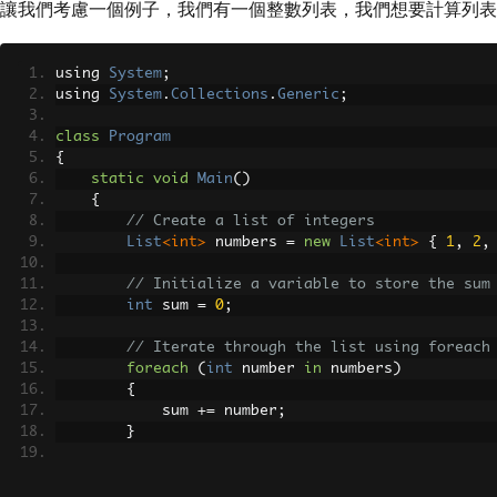
讓我們考慮一個例子，我們有一個整數列表，我們想要計算列表
using 
System
;
using 
System
.
Collections
.
Generic
;
class
Program
{
static
void
Main
()
{
// Create a list of integers
List
<int>
 numbers 
=
new
List
<int>
{
1
,
2
,
// Initialize a variable to store the sum
int
 sum 
=
0
;
// Iterate through the list using foreach
foreach
(
int
 number 
in
 numbers
)
{
            sum 
+=
 number
;
}
// Print the sum
Console
.
WriteLine
(
"The sum of the element