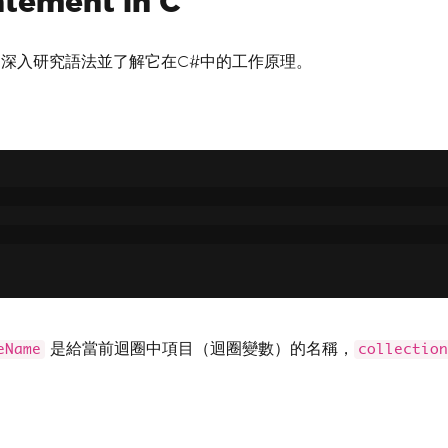
atement in C
深入研究語法並了解它在C#中的工作原理。
是給當前迴圈中項目（迴圈變數）的名稱，
eName
collection