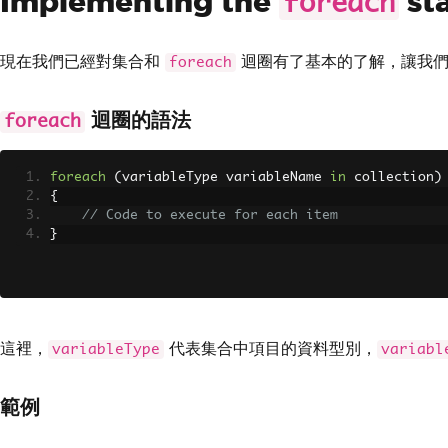
Implementing the
st
foreach
現在我們已經對集合和
迴圈有了基本的了解，讓我們
foreach
迴圈的語法
foreach
foreach
(
variableType variableName 
in
 collection
)
{
// Code to execute for each item
}
這裡，
代表集合中項目的資料型別，
variableType
variabl
範例