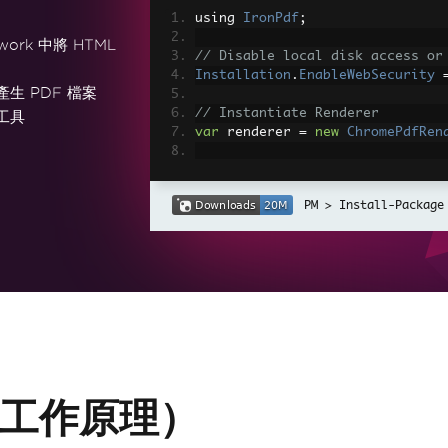
using 
IronPdf
;
work 中將 HTML
// Disable local disk access or
Installation
.
EnableWebSecurity
產生 PDF 檔案
// Instantiate Renderer
工具
var
 renderer 
=
new
ChromePdfRen
// Create a PDF from a HTML str
var
 pdf 
=
 renderer
.
RenderHtmlAs
Install-Package
// Export to a file or Stream
pdf
.
SaveAs
(
"output.pdf"
);
// Advanced Example with HTML A
// Load external html assets: I
// An optional BasePath 'C:\site
load assets from
var
 myAdvancedPdf 
=
 renderer
.
Re
g'>"
,
@"C:\site\assets\"
);
myAdvancedPdf
.
SaveAs
(
"html-with
者的工作原理）