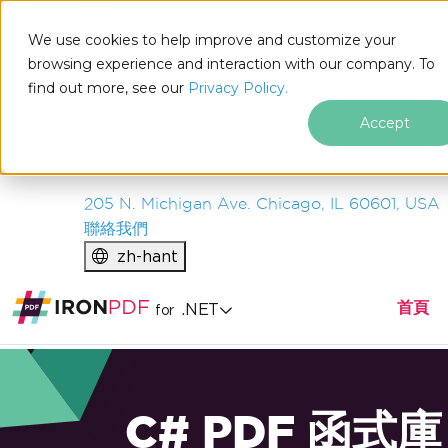
IRON
SOFTWARE
We use cookies to help improve and customize your
產品
browsing experience and interaction with our company. To
find out more, see our
企業
Privacy Policy.
解決方案
Accept
資源
關於我們
205 N. Michigan Ave. Chicago, IL 60601, USA
聯絡我們
zh-hant
首頁
.NET
for
C# PDF 函式庫