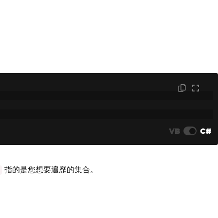
VB
C#
指的是您想要遍歷的集合。