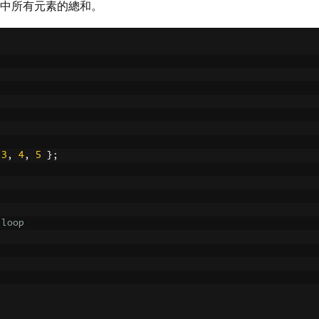
中所有元素的總和。
3
,
4
,
5
};
 loop
s is: "
+
 sum
);