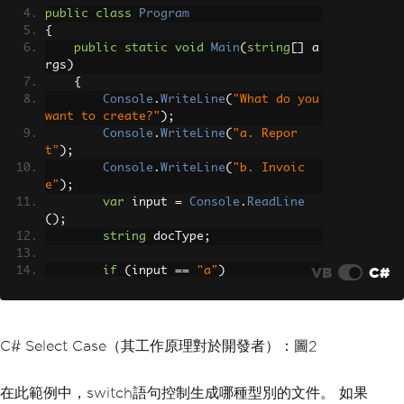
public
class
Program
{
public
static
void
Main
(
string
[]
 a
rgs
)
{
Console
.
WriteLine
(
"What do you 
want to create?"
);
Console
.
WriteLine
(
"a. Repor
t"
);
Console
.
WriteLine
(
"b. Invoic
e"
);
var
 input 
=
Console
.
ReadLine
();
string
 docType
;
VB
C#
if
(
input 
==
"a"
)
{
GeneratePdf
(
"Report"
);
}
else
if
(
input 
==
"b"
)
C# Select Case（其工作原理對於開發者）：圖2
{
GeneratePdf
(
"Invoice"
);
在此範例中，switch語句控制生成哪種型別的文件。 如果
}