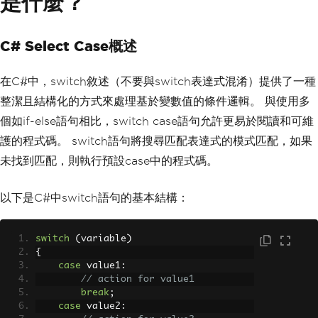
是什麼？
C# Select Case概述
在C#中，switch敘述（不要與switch表達式混淆）提供了一種
整潔且結構化的方式來處理基於變數值的條件邏輯。 與使用多
個如if-else語句相比，switch case語句允許更易於閱讀和可維
護的程式碼。 switch語句將搜尋匹配表達式的模式匹配，如果
未找到匹配，則執行預設case中的程式碼。
以下是C#中switch語句的基本結構：
switch
(
variable
)
{
case
 value1
:
// action for value1
break
;
case
 value2
: