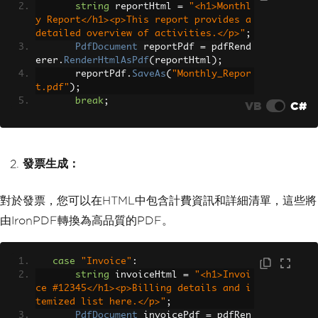
string
 reportHtml 
=
"<h1>Monthl
y Report</h1><p>This report provides a 
detailed overview of activities.</p>"
;
PdfDocument
 reportPdf 
=
 pdfRend
erer
.
RenderHtmlAsPdf
(
reportHtml
);
       reportPdf
.
SaveAs
(
"Monthly_Repor
t.pdf"
);
break
;
VB
C#
發票生成：
對於發票，您可以在HTML中包含計費資訊和詳細清單，這些將
由IronPDF轉換為高品質的PDF。
case
"Invoice"
:
string
 invoiceHtml 
=
"<h1>Invoi
ce #12345</h1><p>Billing details and i
temized list here.</p>"
;
PdfDocument
 invoicePdf 
=
 pdfRen