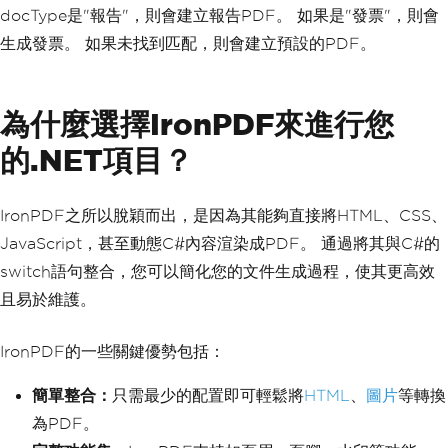
else
docType是"報告"，則會建立報告PDF。 如果是"發票"，則會
{
生成發票。 如果未找到匹配，則會建立預設的PDF。
GeneratePdf
(
null
);
}
}
為什麼選擇IronPDF來進行您
public
static
void
GeneratePdf
(
str
ing
 docType
)
的.NET項目？
{
ChromePdfRenderer
 renderer 
=
n
ew
ChromePdfRenderer
();
IronPDF之所以脫穎而出，是因為其能夠直接將HTML、CSS、
switch
(
docType
)
{
JavaScript，甚至動態C#內容渲染成PDF。 通過將其與C#的
case
"Report"
:
switch語句整合，您可以簡化您的文件生成過程，使其更高效
string
 reportHtml 
=
"<
h1>Report</h1><p>This is a dynamically 
且易於維護。
generated report.</p>"
;
PdfDocument
 reportPdf 
=
 renderer
.
RenderHtmlAsPdf
(
reportHtm
IronPDF的一些關鍵優勢包括：
l
);
                reportPdf
.
SaveAs
(
"Repo
簡單整合：
只需最少的配置即可輕鬆將
HTML
、
圖片
等轉換
rt.pdf"
);
為PDF。
break
;
case
"Invoice"
: