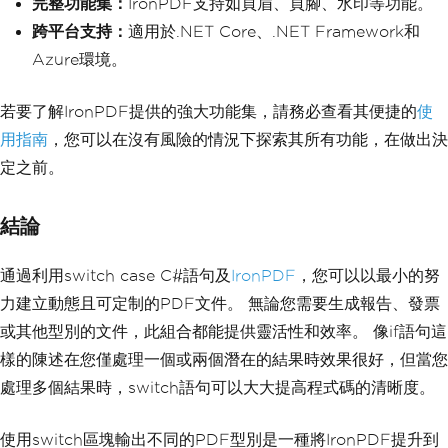
完整功能集：
IronPDF支持如頁眉、頁腳、水印等功能。
string
 invoiceHtml 
=
"
跨平台支持：
適用於.NET Core、.NET Framework和
<h1>Invoice</h1><p>This is a dynamical
ly generated invoice.</p>"
;
Azure環境。
PdfDocument
 invoicePdf 
=
 renderer
.
RenderHtmlAsPdf
(
invoiceHtm
l
);
若要了解IronPDF提供的強大功能集，請務必查看其便捷的
使
                invoicePdf
.
SaveAs
(
"Inv
用指南
，您可以在沒有風險的情況下探索其所有功能，在做出決
oice.pdf"
);
break
;
定之前。
default
:
string
 defaultHtml 
=
"
結論
<h1>Document</h1><p>This is a default 
PDF document.</p>"
;
PdfDocument
 defaultPdf 
通過利用switch case C#語句及
IronPDF
，您可以以最小的努
=
 renderer
.
RenderHtmlAsPdf
(
defaultHtm
l
);
力建立動態且可定制的PDF文件。 無論您需要生成報告、發票
                defaultPdf
.
SaveAs
(
"Def
或其他型別的文件，此組合都能提供靈活性和效率。 像if語句這
ault.pdf"
);
break
;
樣的陳述在您僅處理一個或兩個潛在的結果時效果很好，但當您
}
處理多個結果時，switch語句可以大大提高程式碼的清晰度。
}
}
使用switch區塊輸出不同的PDF型別是一種將IronPDF提升到