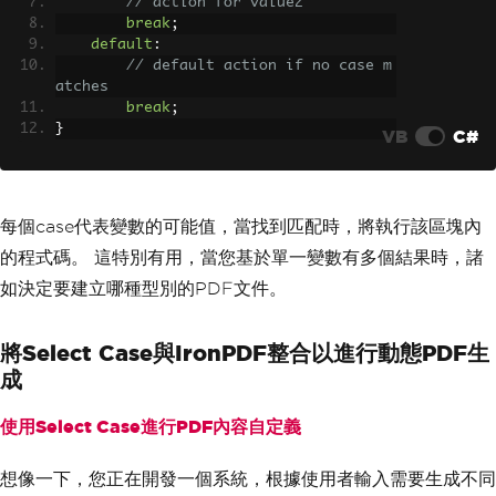
// action for value2
break
;
default
:
// default action if no case m
atches
break
;
}
VB
C#
每個case代表變數的可能值，當找到匹配時，將執行該區塊內
的程式碼。 這特別有用，當您基於單一變數有多個結果時，諸
如決定要建立哪種型別的PDF文件。
將Select Case與IronPDF整合以進行動態PDF生
成
使用Select Case進行PDF內容自定義
想像一下，您正在開發一個系統，根據使用者輸入需要生成不同