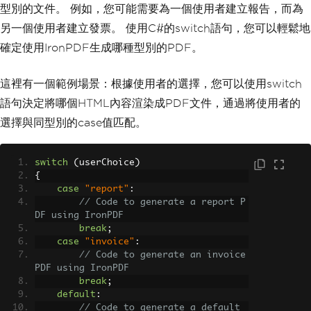
型別的文件。 例如，您可能需要為一個使用者建立報告，而為
另一個使用者建立發票。 使用C#的switch語句，您可以輕鬆地
確定使用IronPDF生成哪種型別的PDF。
這裡有一個範例場景：根據使用者的選擇，您可以使用switch
語句決定將哪個HTML內容渲染成PDF文件，通過將使用者的
選擇與同型別的case值匹配。
switch
(
userChoice
)
{
case
"report"
:
// Code to generate a report P
DF using IronPDF
break
;
case
"invoice"
:
// Code to generate an invoice 
PDF using IronPDF
break
;
default
:
// Code to generate a default 