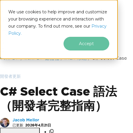
We use cookies to help improve and customize
your browsing experience and interaction with
our company. To find out more, see our
Privacy
for
Policy.
.NET
Accept
跳至頁尾內容
IronPDF
IronPDF 部落格
.NET 幫助
C# Select Case
開發者更新
C# Select Case 語法
（開發者完整指南）
Jacob Mellor
已更新:
2026年4月21日