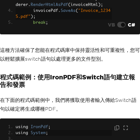
derer
.
RenderHtmlAsPdf
(
invoiceHtml
);
       invoicePdf
.
SaveAs
(
"Invoice_1234
5.pdf"
);
break
;
VB
C#
這種方法確保了您能在程式碼庫中保持靈活性和可重複性，您可
以輕鬆擴展switch語句以處理更多的文件型別。
程式碼範例：使用IronPDF和Switch語句建立報
告和發票
在下面的程式碼範例中，我們將獲取使用者輸入傳給Switch語
句以確定將生成哪種PDF。
using 
IronPdf
;
using 
System
;