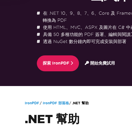
在 .NET 10、9、8、7、6、Core 及 Frame
轉換為 PDF
使用 HTML、MVC、ASPX 及圖片在 C# 中
具備 50 多種功能的 PDF 簽署、編輯與閱讀
透過 NuGet 數分鐘內即可完成安裝與部署
探索 IronPDF
開始免費試用
跳至頁尾內容
IronPDF
IronPDF 部落格
.NET 幫助
.NET 幫助