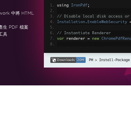
using 
IronPdf
;
work 中將 HTML
// Disable local disk access or
Installation
.
EnableWebSecurity
產生 PDF 檔案
// Instantiate Renderer
工具
var
 renderer 
=
new
ChromePdfRen
// Create a PDF from a HTML str
var
 pdf 
=
 renderer
.
RenderHtmlAs
Install-Package
// Export to a file or Stream
pdf
.
SaveAs
(
"output.pdf"
);
// Advanced Example with HTML A
// Load external html assets: I
// An optional BasePath 'C:\site
load assets from
var
 myAdvancedPdf 
=
 renderer
.
Re
g'>"
,
@"C:\site\assets\"
);
myAdvancedPdf
.
SaveAs
(
"html-with