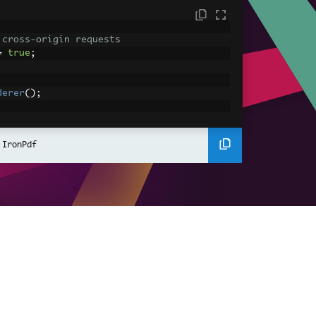
 cross-origin requests
=
true
;
derer
();
ing using C#
Pdf
(
"<h1>Hello World</h1>"
);
 IronPdf
ssets
mages, CSS and JavaScript.
\assets\' is set as the file location to 
nderHtmlAsPdf
(
"<img src='icons/iron.pn
-assets.pdf"
);