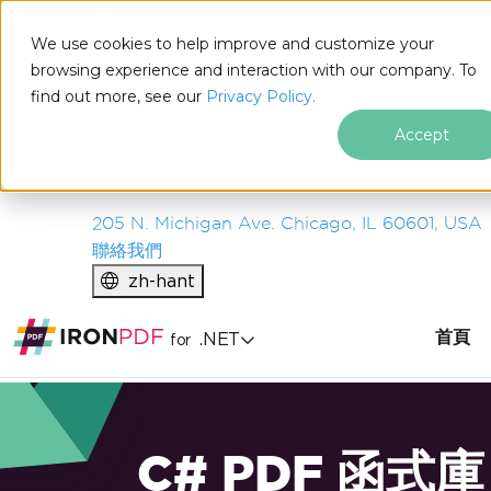
IRON
SOFTWARE
We use cookies to help improve and customize your
產品
browsing experience and interaction with our company. To
find out more, see our
企業
Privacy Policy.
解決方案
Accept
資源
關於我們
205 N. Michigan Ave. Chicago, IL 60601, USA
聯絡我們
zh-hant
首頁
.NET
for
C# PDF 函式庫