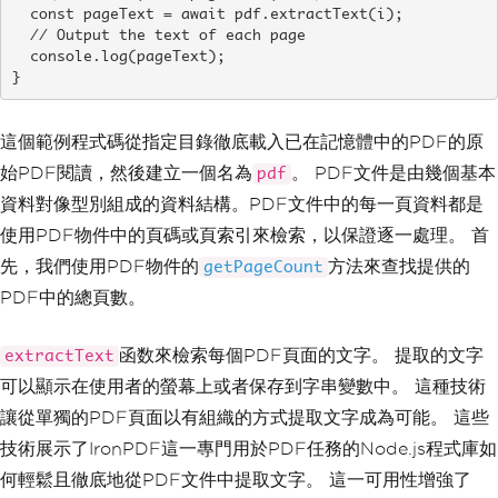
  const pageText = await pdf.extractText(i);

  // Output the text of each page

  console.log(pageText);

}
這個範例程式碼從指定目錄徹底載入已在記憶體中的PDF的原
始PDF閱讀，然後建立一個名為
。 PDF文件是由幾個基本
pdf
資料對像型別組成的資料結構。PDF文件中的每一頁資料都是
使用PDF物件中的頁碼或頁索引來檢索，以保證逐一處理。 首
先，我們使用PDF物件的
方法來查找提供的
getPageCount
PDF中的總頁數。
函数來檢索每個PDF頁面的文字。 提取的文字
extractText
可以顯示在使用者的螢幕上或者保存到字串變數中。 這種技術
讓從單獨的PDF頁面以有組織的方式提取文字成為可能。 這些
技術展示了IronPDF這一專門用於PDF任務的Node.js程式庫如
何輕鬆且徹底地從PDF文件中提取文字。 這一可用性增強了