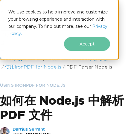
We use cookies to help improve and customize
your browsing experience and interaction with
our company. To find out more, see our
Privacy
for
Policy.
Node.js
Accept
跳至頁尾內容
Node.js的IronPDF
IronPDF for Node.js部落格
使用IronPDF for Node.js
PDF Parser Node.js
USING IRONPDF FOR NODE.JS
如何在 Node.js 中解析
PDF 文件
Darrius Serrant