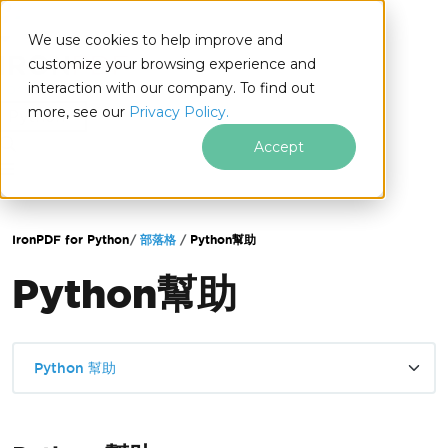
We use cookies to help improve and
customize your browsing experience and
interaction with our company. To find out
for
more, see our
Privacy Policy.
Python
Accept
跳至頁尾內容
IronPDF for Python
部落格
Python幫助
Python幫助
Python 幫助