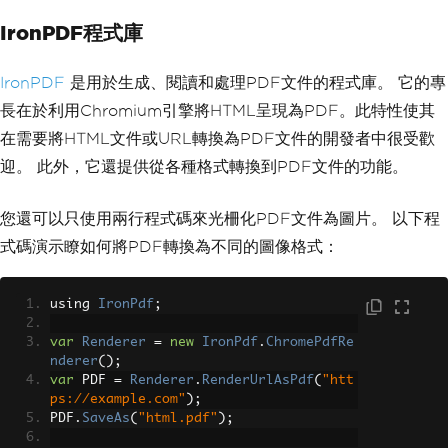
IronPDF程式庫
IronPDF
是用於生成、閱讀和處理PDF文件的程式庫。 它的專
長在於利用Chromium引擎將HTML呈現為PDF。此特性使其
在需要將HTML文件或URL轉換為PDF文件的開發者中很受歡
迎。 此外，它還提供從各種格式轉換到PDF文件的功能。
您還可以只使用兩行程式碼來光柵化PDF文件為圖片。 以下程
式碼演示瞭如何將PDF轉換為不同的圖像格式：
using 
IronPdf
;
var
Renderer
=
new
IronPdf
.
ChromePdfRe
nderer
();
var
 PDF 
=
Renderer
.
RenderUrlAsPdf
(
"htt
ps://example.com"
);
PDF
.
SaveAs
(
"html.pdf"
);