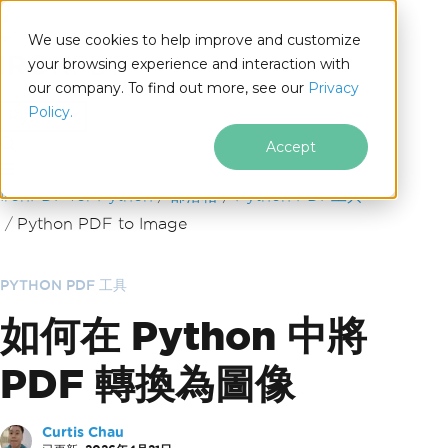
We use cookies to help improve and customize
your browsing experience and interaction with
our company. To find out more, see our
Privacy
for
Policy.
Python
Accept
跳至頁尾內容
IronPDF for Python
部落格
Python PDF工具
Python PDF to Image
PYTHON PDF 工具
如何在 Python 中將
PDF 轉換為圖像
Curtis Chau