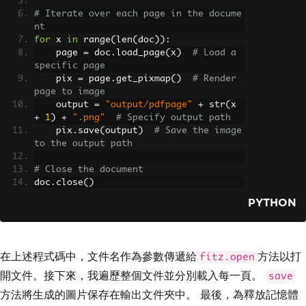
# Iterate over each page in the docume
nt
for
 x 
in
 range
(
len
(
doc
)):
    page 
=
 doc
.
load_page
(
x
)
# Load a 
specific page
    pix 
=
 page
.
get_pixmap
()
# Render 
page to image
    output 
=
"output/pdfpage"
+
 str
(
x 
+
1
)
+
".png"
# Specify output path
    pix
.
save
(
output
)
# Save the image 
to the output path
# Close the document
doc
.
close
()
PYTHON
在上述程式碼中，文件名作為參數傳遞給
方法以打
fitz.open
開文件。接下來，我遍歷整個文件並分別載入每一頁。
save
方法將生成的圖片保存在輸出文件夾中。 最後，為釋放記憶體