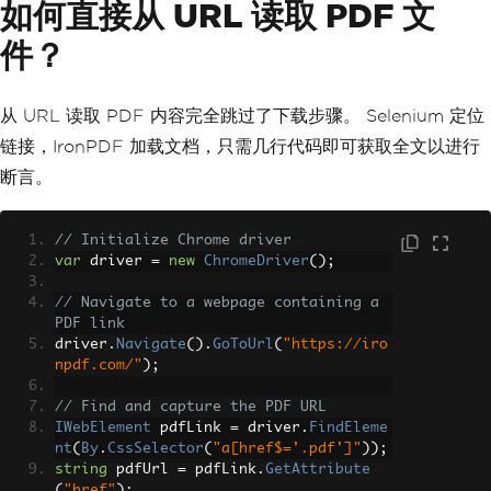
如何直接从 URL 读取 PDF 文
件？
从 URL 读取 PDF 内容完全跳过了下载步骤。 Selenium 定位
链接，IronPDF 加载文档，只需几行代码即可获取全文以进行
断言。
// Initialize Chrome driver
var
 driver 
=
new
ChromeDriver
();
// Navigate to a webpage containing a 
PDF link
driver
.
Navigate
().
GoToUrl
(
"https://iro
npdf.com/"
);
// Find and capture the PDF URL
IWebElement
 pdfLink 
=
 driver
.
FindEleme
nt
(
By
.
CssSelector
(
"a[href$='.pdf']"
));
string
 pdfUrl 
=
 pdfLink
.
GetAttribute
(
"href"
);