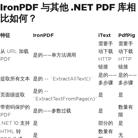
IronPDF 与其他 .NET PDF 库相
比如何？
特征
IronPDF
iText
PdfPig
需要手
需要手
从 URL 加载
动下载
动下载
是的——单方法调用
PDF
HTTP
HTTP
链接
链接
是的——
是的——
提取所有文本
是的 -- `ExtractAllText()`
多步骤
多步骤
是的 --
页面级提取
是
是
`ExtractTextFromPage(n)`
带密码保护的
数量有
是的——参数过载
是
PDF
限
.NET 10 支持
是
部分的
是
HTML 转
数量有
是
无