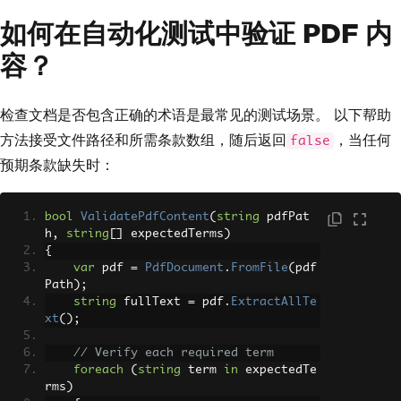
string
 content 
=
 pdf
.
ExtractAllText
();
如何在自动化测试中验证 PDF 内
// Validate specific data
容？
bool
 hasExpectedData 
=
 content
.
Contain
s
(
"Quarterly Revenue: $1.2M"
);
Console
.
WriteLine
(
$
"Revenue data foun
d: {hasExpectedData}"
);
检查文档是否包含正确的术语是最常见的测试场景。 以下帮助
方法接受文件路径和所需条款数组，随后返回
，当任何
false
// Extract text from a specific page 
(zero-indexed)
预期条款缺失时：
string
 page2Content 
=
 pdf
.
ExtractTextF
romPage
(
1
);
bool
ValidatePdfContent
(
string
 pdfPat
// Clean up
h
,
string
[]
 expectedTerms
)
File
.
Delete
(
pdfPath
);
{
driver
.
Quit
();
var
 pdf 
=
PdfDocument
.
FromFile
(
pdf
Path
);
string
 fullText 
=
 pdf
.
ExtractAllTe
xt
();
// Verify each required term
foreach
(
string
 term 
in
 expectedTe
rms
)