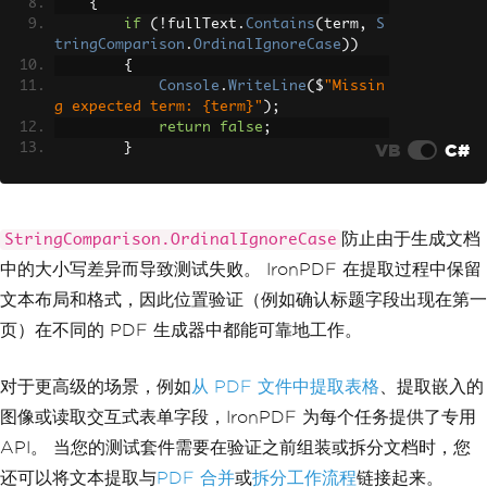
{
if
(!
fullText
.
Contains
(
term
,
S
tringComparison
.
OrdinalIgnoreCase
))
{
Console
.
WriteLine
(
$
"Missin
g expected term: {term}"
);
return
false
;
VB
C#
}
}
// Validate first-page structure
if
(
pdf
.
PageCount
>
0
)
防止由于生成文档
StringComparison.OrdinalIgnoreCase
{
中的大小写差异而导致测试失败。 IronPDF 在提取过程中保留
string
 firstPageText 
=
 pdf
.
Ext
ractTextFromPage
(
0
);
文本布局和格式，因此位置验证（例如确认标题字段出现在第一
if
(!
firstPageText
.
Contains
(
"I
页）在不同的 PDF 生成器中都能可靠地工作。
nvoice #"
)
&&
!
firstPageText
.
Contains
(
"Date:"
))
{
对于更高级的场景，例如
从 PDF 文件中提取表格
、提取嵌入的
Console
.
WriteLine
(
"Header 
图像或读取交互式表单字段，IronPDF 为每个任务提供了专用
validation failed"
);
return
false
;
API。 当您的测试套件需要在验证之前组装或拆分文档时，您
}
还可以将文本提取与
PDF 合并
或
拆分工作流程
链接起来。
}