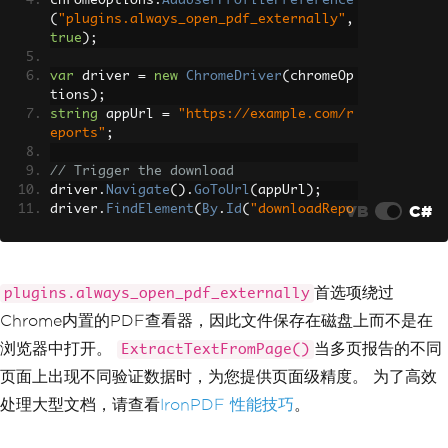
chromeOptions
.
AddUserProfilePreference
(
"plugins.always_open_pdf_externally"
,
true
);
var
 driver 
=
new
ChromeDriver
(
chromeOp
tions
);
string
 appUrl 
=
"https://example.com/r
eports"
;
// Trigger the download
driver
.
Navigate
().
GoToUrl
(
appUrl
);
VB
C#
driver
.
FindElement
(
By
.
Id
(
"downloadRepo
rt"
)).
Click
();
// Wait for the download -- replace Th
read.Sleep with a file-system watcher 
首选项绕过
plugins.always_open_pdf_externally
in production tests
Chrome内置的PDF查看器，因此文件保存在磁盘上而不是在
System
.
Threading
.
Thread
.
Sleep
(
3000
);
浏览器中打开。
当多页报告的不同
ExtractTextFromPage()
// Read the downloaded PDF
页面上出现不同验证数据时，为您提供页面级精度。 为了高效
string
 pdfPath 
=
@"C:\PDFTests\report.
pdf"
;
处理大型文档，请查看
IronPDF 性能技巧
。
var
 pdf 
=
PdfDocument
.
FromFile
(
pdfPat
h
);