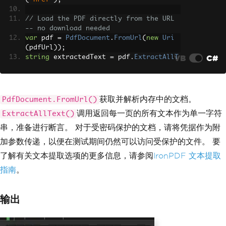
// Load the PDF directly from the URL 
-- no download needed
var
 pdf 
=
PdfDocument
.
FromUrl
(
new
Uri
(
pdfUrl
));
VB
C#
string
 extractedText 
=
 pdf
.
ExtractAllT
ext
();
// Assert expected content
if
(
extractedText
.
Contains
(
"IronPDF"
))
获取并解析内存中的文档。
PdfDocument.FromUrl()
{
调用返回每一页的所有文本作为单一字符
ExtractAllText()
Console
.
WriteLine
(
"PDF validation 
passed!"
);
串，准备进行断言。 对于受密码保护的文档，请将凭据作为附
}
加参数传递，以便在测试期间仍然可以访问受保护的文件。 要
driver
.
Quit
();
了解有关文本提取选项的更多信息，请参阅
IronPDF 文本提取
指南
。
输出