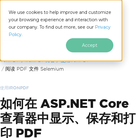
We use cookies to help improve and customize
your browsing experience and interaction with
our company. To find out more, see our
Privacy
for
Policy.
.NET
Accept
跳至页脚内容
IronPDF
IronPDF博客
使用IronPDF
阅读 PDF 文件 Selemium
使用IRONPDF
如何在 ASP.NET Core
查看器中显示、保存和打
印 PDF