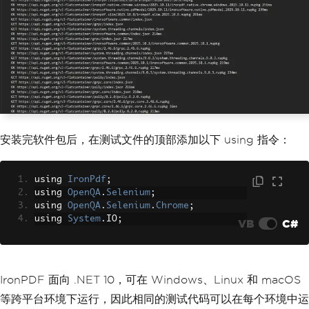
安装完软件包后，在测试文件的顶部添加以下 using 指令：
using 
IronPdf
;
using 
OpenQA
.
Selenium
;
using 
OpenQA
.
Selenium
.
Chrome
;
using 
System
.
IO
;
VB
C#
IronPDF 面向 .NET 10，可在 Windows、Linux 和 macOS
等跨平台环境下运行，因此相同的测试代码可以在每个环境中运