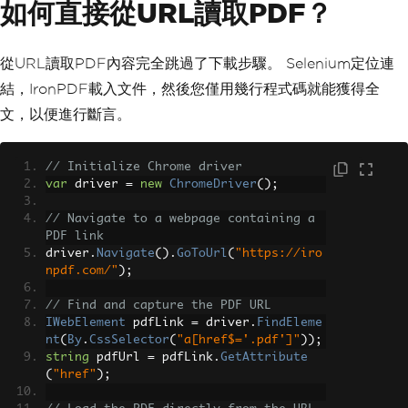
如何直接從URL讀取PDF？
從URL讀取PDF內容完全跳過了下載步驟。 Selenium定位連
結，IronPDF載入文件，然後您僅用幾行程式碼就能獲得全
文，以便進行斷言。
// Initialize Chrome driver
var
 driver 
=
new
ChromeDriver
();
// Navigate to a webpage containing a 
PDF link
driver
.
Navigate
().
GoToUrl
(
"https://iro
npdf.com/"
);
// Find and capture the PDF URL
IWebElement
 pdfLink 
=
 driver
.
FindEleme
nt
(
By
.
CssSelector
(
"a[href$='.pdf']"
));
string
 pdfUrl 
=
 pdfLink
.
GetAttribute
(
"href"
);