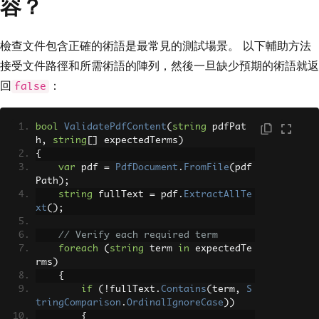
容？
bool
 hasExpectedData 
=
 content
.
Contain
s
(
"Quarterly Revenue: $1.2M"
);
Console
.
WriteLine
(
$
"Revenue data foun
d: {hasExpectedData}"
);
檢查文件包含正確的術語是最常見的測試場景。 以下輔助方法
接受文件路徑和所需術語的陣列，然後一旦缺少預期的術語就返
// Extract text from a specific page 
(zero-indexed)
回
：
false
string
 page2Content 
=
 pdf
.
ExtractTextF
romPage
(
1
);
bool
ValidatePdfContent
(
string
 pdfPat
// Clean up
h
,
string
[]
 expectedTerms
)
File
.
Delete
(
pdfPath
);
{
driver
.
Quit
();
var
 pdf 
=
PdfDocument
.
FromFile
(
pdf
Path
);
string
 fullText 
=
 pdf
.
ExtractAllTe
xt
();
// Verify each required term
foreach
(
string
 term 
in
 expectedTe
rms
)
{
if
(!
fullText
.
Contains
(
term
,
S
tringComparison
.
OrdinalIgnoreCase
))
{