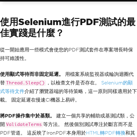
使用Selenium進行PDF測試的最
佳實踐是什麼？
從一開始應用一些模式會使您的PDF測試套件在專案增長時保
持可維護性。
使用顯式等待而非固定延遲。
用檔案系統監視器或輪詢迴圈代
替
，以檢查文件是否存在。
Selenium的顯
Thread.Sleep()
式等待文件
介紹了瀏覽器端的等待策略，這一原則同樣適用於下
載。 固定延遲在慢速CI機器上易碎。
將PDF操作集中於基類。
建立一個共享的輔助或基測試類，公
開
等方法。 然後個別測試專注於斷言而不是
ValidateTerms
PDF管道。 這反映了IronPDF本身用於
HTML轉PDF轉換
和其