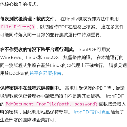
他核心操作的模式。
每次測試後清理下載的文件。
在finally塊或拆卸方法中調用
，以防臨時PDF在磁盤上積累。 這在多文件
File.Delete()
可能同時落入同一目錄的並行測試運行中特別重要。
在不作更改的情況下跨平台運行測試。
IronPDF可用於
Windows、Linux和macOS，無需條件編譯。 在本地運行的
同一測試程式集將在基於Linux的CI代理上正確執行。 請參見適
用於Docker的
跨平台部署指南
。
保持密碼不在源程式碼控制中。
當處理受保護的PDF時，從環
境變數或保密管理器中讀取憑證而不是將其硬編碼。 IronPDF
的
重載接受載入
PdfDocument.FromFile(path, password)
時的密碼，因此調用站點保持乾淨。
IronPDF許可頁面
涵蓋了
生產部署的團隊和企業許可。