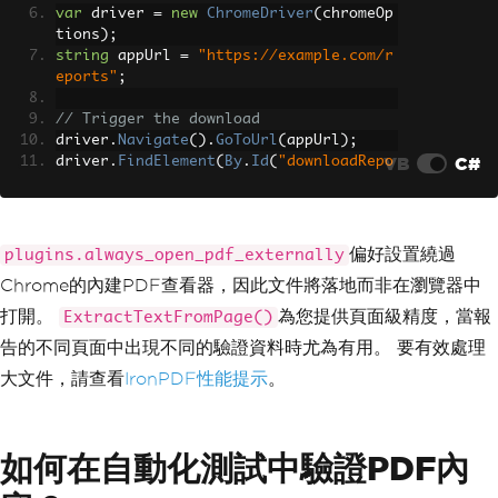
var
 driver 
=
new
ChromeDriver
(
chromeOp
tions
);
string
 appUrl 
=
"https://example.com/r
eports"
;
// Trigger the download
driver
.
Navigate
().
GoToUrl
(
appUrl
);
VB
C#
driver
.
FindElement
(
By
.
Id
(
"downloadRepo
rt"
)).
Click
();
// Wait for the download -- replace Th
read.Sleep with a file-system watcher 
偏好設置繞過
plugins.always_open_pdf_externally
in production tests
Chrome的內建PDF查看器，因此文件將落地而非在瀏覽器中
System
.
Threading
.
Thread
.
Sleep
(
3000
);
打開。
為您提供頁面級精度，當報
ExtractTextFromPage()
// Read the downloaded PDF
告的不同頁面中出現不同的驗證資料時尤為有用。 要有效處理
string
 pdfPath 
=
@"C:\PDFTests\report.
pdf"
;
大文件，請查看
IronPDF性能提示
。
var
 pdf 
=
PdfDocument
.
FromFile
(
pdfPat
h
);
string
 content 
=
 pdf
.
ExtractAllText
();
如何在自動化測試中驗證PDF內
// Validate specific data