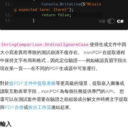
Console
.
WriteLine
(
$
"Missin
g expected term: {term}"
);
return
false
;
VB
C#
}
}
// Validate first-page structure
if
(
pdf
.
PageCount
>
0
)
使得生成文件中因
StringComparison.OrdinalIgnoreCase
{
大小寫差異而導致的測試崩潰不復存在。 IronPDF在提取過程
string
 firstPageText 
=
 pdf
.
Ext
ractTextFromPage
(
0
);
中保持文字布局和格式，因此定位驗證——例如確認頁眉字段出
if
(!
firstPageText
.
Contains
(
"I
現在第一頁——在不同的PDF生成器中可靠運行。
nvoice #"
)
&&
!
firstPageText
.
Contains
(
"Date:"
))
{
對於
從PDF文件中提取表格
等更高級的場景，提取嵌入圖像或
Console
.
WriteLine
(
"Header 
讀取互動表單字段，IronPDF為每個任務提供專門的API。 您
validation failed"
);
return
false
;
還可以在測試套件需要在驗證之前組裝或分解文件時將文字提取
}
與
PDF合併
或
拆分工作流
連結起來。
}
return
true
;
輸入
}