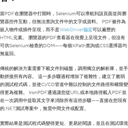
當PDF在瀏覽器中打開時，Selenium可以導航到該頁面並與瀏
覽器控件互動，但無法查詢文件中的文字或資料。 PDF被作為
嵌入物件或插件呈現，而不是
WebDriver協定
可以遍歷的
HTML元素。 瀏覽器的PDF查看器在視覺上呈現文件，但沒有
可供Selenium檢查的DOM——每個XPath查詢或CSS選擇器均
無返回。
傳統的解決方案需要下載文件到磁盤，調用獨立的解析庫，並手
動拼接所有內容。 這一多步驟過程增加了複雜性，建立了脆弱
的測試程式碼，並使CI/CD管道中難以控制的文件路徑和權限變
得更為複雜。 IronPDF通過讓您從URL或本地路徑載入PDF並
在一次調用中提取其文字來消除所有這些步驟——直接在您現有
的.NET測試專案中，無需中間文件或配置。
實際結果是測試程式碼變得更短、更易於閱讀，並且在測試環境