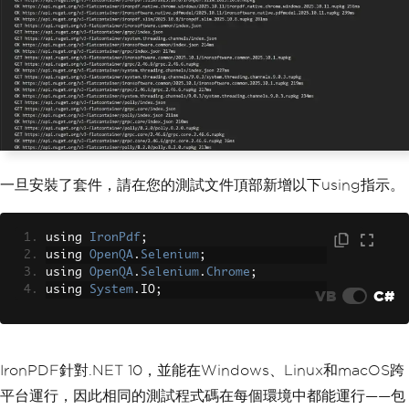
一旦安裝了套件，請在您的測試文件頂部新增以下using指示。
using 
IronPdf
;
using 
OpenQA
.
Selenium
;
using 
OpenQA
.
Selenium
.
Chrome
;
using 
System
.
IO
;
VB
C#
IronPDF針對.NET 10，並能在Windows、Linux和macOS跨
平台運行，因此相同的測試程式碼在每個環境中都能運行——包