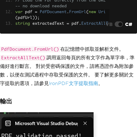
// Load the PDF directly from the URL 
-- no download needed
var
 pdf 
=
PdfDocument
.
FromUrl
(
new
Uri
(
pdfUrl
));
VB
C#
string
 extractedText 
=
 pdf
.
ExtractAllT
ext
();
// Assert expected content
if
(
extractedText
.
Contains
(
"IronPDF"
))
在記憶體中抓取並解析文件。
PdfDocument.FromUrl()
{
調用返回每頁的所有文字作為單字串，準
ExtractAllText()
Console
.
WriteLine
(
"PDF validation 
passed!"
);
備好進行斷言。 對於受密碼保護的文件，請將憑證作為附加參
}
數，以便在測試過程中存取受保護的文件。 要了解更多關於文
driver
.
Quit
();
字提取的選項，請參見
IronPDF文字提取指南
。
輸出