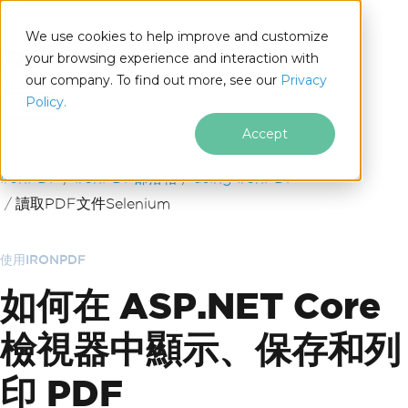
We use cookies to help improve and customize
your browsing experience and interaction with
our company. To find out more, see our
Privacy
for
Policy.
.NET
Accept
跳至頁尾內容
IronPDF
IronPDF部落格
using IronPDF
讀取PDF文件Selenium
使用IRONPDF
如何在 ASP.NET Core
檢視器中顯示、保存和列
印 PDF