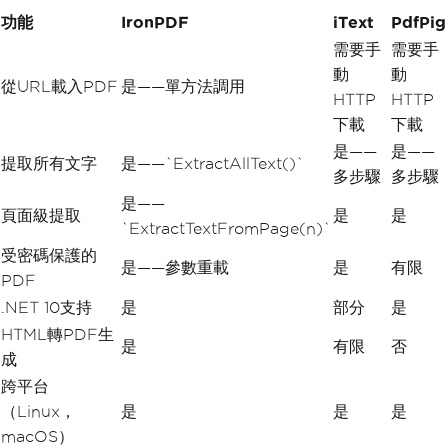
功能
IronPDF
iText
PdfPig
需要手
需要手
動
動
從URL載入PDF
是——單方法調用
HTTP
HTTP
下載
下載
是——
是——
提取所有文字
是——`ExtractAllText()`
多步驟
多步驟
是——
頁面級提取
是
是
`ExtractTextFromPage(n)`
受密碼保護的
是——參數重載
是
有限
PDF
.NET 10支持
是
部分
是
HTML轉PDF生
是
有限
否
成
跨平台
（Linux，
是
是
是
macOS）