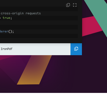
 cross-origin requests
=
true
;
derer
();
ing using C#
Pdf
(
"<h1>Hello World</h1>"
);
 IronPdf
ssets
mages, CSS and JavaScript.
\assets\' is set as the file location to 
nderHtmlAsPdf
(
"<img src='icons/iron.pn
-assets.pdf"
);