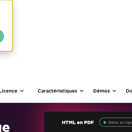
Licence
Caractéristiques
Démos
Do
ue
HTML en PDF
Démo en lign