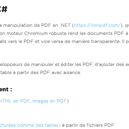
C#
la manipulation de PDF en .NET (
https://ironpdf.com/
), q
Son moteur Chromium robuste rend les documents PDF à pa
ts vers le PDF et vice versa de manière transparente. Il 
oppeurs de manipuler et éditer les PDF, d'ajouter des en-
able à partir des PDF avec aisance.
ent :
HTML en PDF
,
Images en PDF
)
ucturées comme des tables)
à partir de fichiers PDF