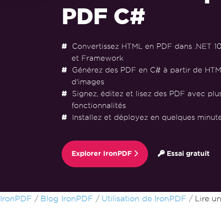
PDF C#
Convertissez HTML en PDF dans .NET 10, 9
et Framework
Générez des PDF en C# à partir de HTM
d'images
Signez, éditez et lisez des PDF avec plu
fonctionnalités
Installez et déployez en quelques minu
Explorer IronPDF
Essai gratuit
Passer au contenu du pied de page
IronPDF
Blog IronPDF
Utilisation de IronPDF
Lire u