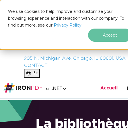
IRON
SOFTWARE
We use cookies to help improve and customize your
PRODUITS
browsing experience and interaction with our company. To
find out more, see our
ENTREPRISE
Privacy Policy.
SOLUTIONS
Accept
RESSOURCES
À PROPOS DE NOUS
205 N. Michigan Ave. Chicago, IL 60601, USA
CONTACT
fr
Accueil
.NET
for
La bibliothèq