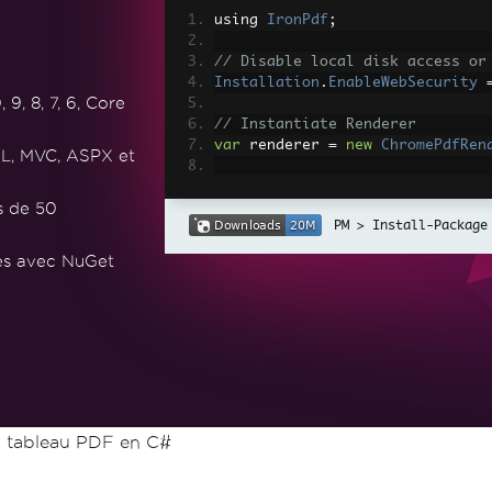
using 
IronPdf
;
// Disable local disk access or
Installation
.
EnableWebSecurity
, 8, 7, 6, Core
// Instantiate Renderer
var
 renderer 
=
new
ChromePdfRen
L, MVC, ASPX et
// Create a PDF from a HTML str
s de 50
var
 pdf 
=
 renderer
.
RenderHtmlAs
Install-Package
// Export to a file or Stream
tes avec NuGet
pdf
.
SaveAs
(
"output.pdf"
);
// Advanced Example with HTML A
// Load external html assets: I
// An optional BasePath 'C:\site
load assets from
var
 myAdvancedPdf 
=
 renderer
.
Re
g'>"
,
@"C:\site\assets\"
);
myAdvancedPdf
.
SaveAs
(
"html-with
n tableau PDF en C#