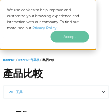
We use cookies to help improve and
customize your browsing experience and
interaction with our company. To find out
for
more, see our
Privacy Policy.
.NET
Accept
跳至頁尾內容
IronPDF
IronPDF部落格
產品比較
產品比較
PDF工具