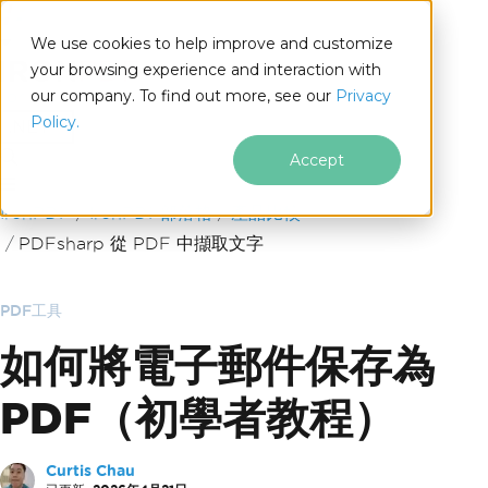
We use cookies to help improve and customize
your browsing experience and interaction with
our company. To find out more, see our
Privacy
for
Policy.
.NET
Accept
跳至頁尾內容
IronPDF
IronPDF部落格
產品比較
PDFsharp 從 PDF 中擷取文字
PDF工具
如何將電子郵件保存為
PDF（初學者教程）
Curtis Chau