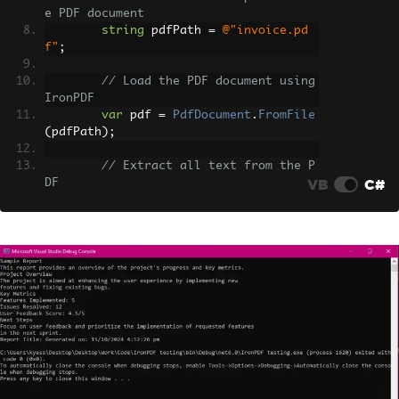
e PDF document
string
 pdfPath 
=
@"invoice.pd
f"
;
// Load the PDF document using 
IronPDF
var
 pdf 
=
PdfDocument
.
FromFile
(
pdfPath
);
// Extract all text from the P
VB
C#
DF
var
 extractedText 
=
 pdf
.
Extrac
tAllText
();
// Output the extracted text t
o the console
Console
.
WriteLine
(
extractedTex
t
);
}
}