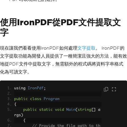
使用IronPDF從PDF文件提取文
字
現在讓我們看看使用IronPDF如何處理
文字提取
。 IronPDF的
文字提取功能為開發人員提供了一種簡潔且強大的方法，能有效
地從PDF文件中提取文字，無需額外的程式碼將資料字串格式
化為可讀文字。
using 
IronPdf
;
public
class
Program
{
public
static
void
Main
(
string
[]
 a
rgs
)
{
// Provide the file path to th