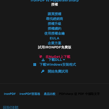
IronPDF vs PuppeteerSharp
授權
購買授權
尋找經銷商
授權升級
授權續約
使用授權金鑰
EULA
企業方案
試用IRONPDF免費版
在NuGet上下載
下載DLL
下載Windows安裝程式
開始免費試用
IronPDF
IronPDF部落格
產品比較
PDFsharp 從 PDF 中擷取文字
回到頂部